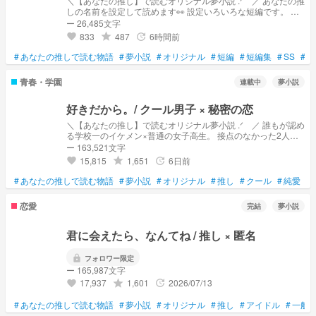
＼【あなたの推し】で読むオリジナル夢小説 .ᐟ ／ あなたの推
しの名前を設定して読めます👀 設定いろいろな短編です。 結
末も切なかったり甘かったり色々。 アイドル設定、学園青春
ー 26,485文字
多めの予定です！ アイドル×ホテルマン and more… 【 名
833
487
6時間前
grade
update
favorite
前の設定について 📝 】 名字＝あなたの名字 推し＝名前と名
字を分けて入力してください！ ー 検索用 BTS 防弾少年団 ナム
#
あなたの推しで読む物語
#
夢小説
#
オリジナル
#
短編
#
短編集
#
SS
#
青
ジュン ソクジン ユンギ ホソク ジミン テヒョン ジョングク
winner SEVENTEEN セブチ svt エスクプス スンチョル ジョン
青春・学園
連載中
夢小説
ハン ジョシュア ジュン ホシ スニョン ウォヌ ウジ ジフン ドギ
ョム DK ソクミン ミンギュ ディエイト THE 8 ミンハオ スング
ァン バーノン ディノ チャン iKON Stray Kids StrayKids skz ス
好きだから。/ クール男子 × 秘密の恋
キズ バンチャン リノ チャンビン ヒョンジン ハン ジソン フィ
＼【あなたの推し】で読むオリジナル夢小説 .ᐟ ／ 誰もが認め
リックス スンミン アイエン ASTRO チャウヌ TXT tomorrow x
る学校一のイケメン×普通の女子高生。 接点のなかった2人が
together トゥバ スビン ヨンジュン ボムギュ テヒョン ヒュニ
同じ委員になった事をきっかけに急接近！？ 【 名前の設
ー 163,521文字
ンカイ treasure トレジャー ENHYPEN エナプ ヒスン ジェイ
定について 📝 】 名字＝あなたの名字 推し＝推しの名前 幼馴
ジェイク ソンフン ソヌ ジョンウォン ニキ BOYNEXTDOOR
15,815
1,651
6日前
grade
update
favorite
染＝推しの幼馴染役の名前 (男性) いずれも「名字のみ」「名前
bnd ボネクド ソンホ リウ ジェヒョン テサン イハン ウナク
のみ」を入力してください。 ・推しの名前を入れて楽しむの
RIIZE ライズ TWS &team nct u 127 dream INI aoen zb1 jo1
#
あなたの推しで読む物語
#
夢小説
#
オリジナル
#
推し
#
クール
#
純愛
#
もOK！ ・架空の名前を設定すると、普通の小説としても楽し
ald1 wayv NEXZ ATEEZ Hey!Say!JUMP Kis-My-Ft2 山田涼介
めます◎ ー 検索用 BTS 防弾少年団 ナムジュン ソクジン ユン
timelesz タイムレス WEST King&Prince キンプリ SixTONES
恋愛
完結
夢小説
ギ ホソク ジミン テヒョン ジョングク winner SEVENTEEN セ
ジェシー 京本大我 松村北斗 髙地優吾 森本慎太郎 田中樹
ブチ svt エスクプス スンチョル ジョンハン ジョシュア ジュン
SnowMan 雪男 岩本照 深澤辰哉 ラウール 渡辺翔太 向井康二
ホシ スニョン ウォヌ ウジ ジフン ドギョム DK ソクミン ミン
君に会えたら、なんてね / 推し × 匿名
阿部亮平 目黒蓮 宮舘涼太 佐久間大介 なにわ男子 西畑大吾 大
ギュ ディエイト THE 8 ミンハオ スングァン バーノン ディノ
西流星 道枝駿佑 高橋恭平 長尾謙杜 藤原丈一郎 大橋和也
チャン iKON Stray Kids StrayKids skz スキズ バンチャン リノ
TravisJapan omr wki fjsw 🍏 2j3j stpr ボイプラ hq
lock
フォロワー限定
チャンビン ヒョンジン ハン ジソン フィリックス スンミン ア
ー 165,987文字
イエン ASTRO チャウヌ TXT tomorrow x together トゥバ +×+
17,937
1,601
2026/07/13
grade
スビン ヨンジュン ボムギュ テヒョン ヒュニンカイ treasure
update
favorite
トレジャー ENHYPEN エナプ ヒスン ジェイ ジェイク ソンフ
ン ソヌ ジョンウォン ニキ BOYNEXTDOOR bnd ボネクド ソン
#
あなたの推しで読む物語
#
夢小説
#
オリジナル
#
推し
#
アイドル
#
一般
ホ リウ ジェヒョン テサン イハン ウナク RIIZE ライズ TWS