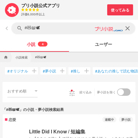
プリ小説公式アプリ
評価6,000件以上
keyboard_arrow_left
clear
search
小説
ユーザー
4
#🧸📖🕊️
小説検索
home
add
add
add
オリジナル
夢小説
推し
あなたの推しで読む物語
#
#
#
#
おすすめ順
tune
絞り込み
夢小説を除く
「#🧸📖🕊️」の小説・夢小説検索結果
恋愛
連載中
夢小説
Little Did I Know / 短編集