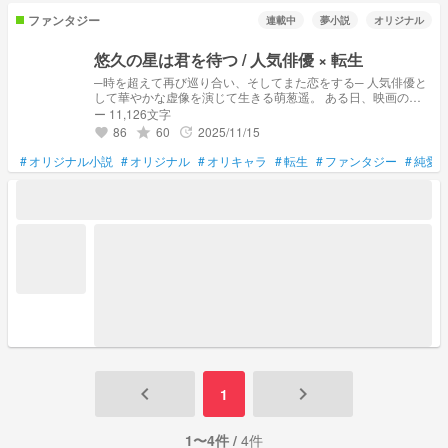
&team nct u 127 dream INI aoen zb1 jo1 ald1 wayv NEXZ
ファンタジー
連載中
夢小説
オリジナル
ATEEZ ALPHADRIVEONE Hey!Say!JUMP 山田涼介 Kis-My-
Ft2 timelesz タイムレスWEST King&Prince キンプリ
悠久の星は君を待つ / 人気俳優 × 転生
SixTONES ジェシー 京本大我 松村北斗 髙地優吾 森本慎太郎
田中樹 SnowMan 雪男 岩本照 深澤辰哉 ラウール 渡辺翔太 向
─時を超えて再び巡り合い、そしてまた恋をする─ 人気俳優と
井康二 阿部亮平 目黒蓮 宮舘涼太 佐久間大介 なにわ男子 西畑
して華やかな虚像を演じて生きる萌葱遥。 ある日、映画の役
大吾 大西流星 道枝駿佑 高橋恭平 長尾謙杜 藤原丈一郎 大橋和
作りのために訪れた博物館で古代エジプトに夢中な学芸員の女
ー 11,126文字
也 TravisJapan omr wki fjsw 🍏 2j3j stpr ボイプラ hq m!lk
性と出会う。 芸能界に疎く、遥が人気俳優だと気づいていな
86
60
2025/11/15
grade
update
favorite
い彼女と過ごす時間は、不思議と昔から知り合いだったような
安心感と、素の自分でいられる心地よさがあった。 初めて会
#
オリジナル小説
#
オリジナル
#
オリキャラ
#
転生
#
ファンタジー
#
純愛
ったはずなのに、お互いの存在に強く惹かれ合う2人。 しか
し、人気俳優と一般人という立場の差は、2人の距離を急激に
引き離そうとする。 『どうして、この人の瞳を見ると、こん
なに胸が締め付けられるんだろう？』 彼らが再び巡り会った
とき、数千年の時を経て運命の歯車が再び静かに動き出す
──。 ✼••┈┈┈┈┈┈┈┈┈┈┈┈┈┈┈┈┈┈┈┈┈••✼ ※表紙はGeminiで生成
しています。
keyboard_arrow_left
keyboard_arrow_right
1
1〜4件 /
4件