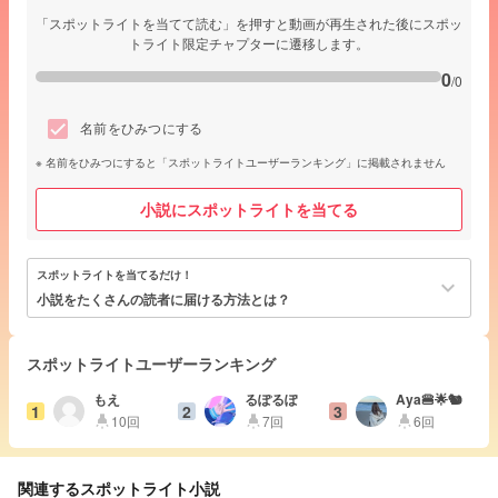
「スポットライトを当てて読む」を押すと動画が再生された後にスポッ
トライト限定チャプターに遷移します。
0
/0
名前をひみつにする
名前をひみつにすると「スポットライトユーザーランキング」に掲載されません
小説にスポットライトを当てる
スポットライトを当てるだけ！
keyboard_arrow_down
小説をたくさんの読者に届ける方法とは？
スポットライトユーザーランキング
もえ
るぽるぽ
Aya🍔🌟🐿
1
2
3
10回
7回
6回
highlight
highlight
highlight
関連するスポットライト小説