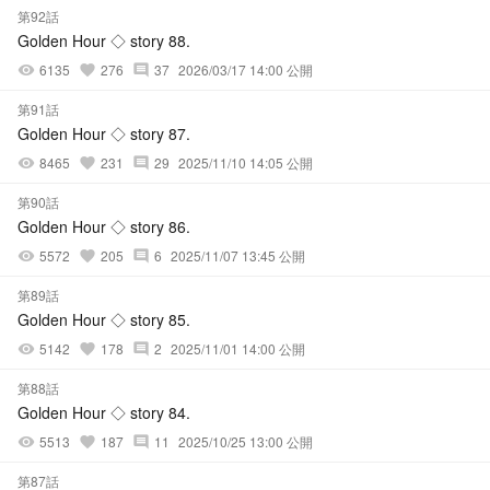
第92話
Golden Hour ◇ story 88.
6135
276
37
2026/03/17 14:00 公開
visibility
favorite
comment
第91話
Golden Hour ◇ story 87.
8465
231
29
2025/11/10 14:05 公開
visibility
favorite
comment
第90話
Golden Hour ◇ story 86.
5572
205
6
2025/11/07 13:45 公開
visibility
favorite
comment
第89話
Golden Hour ◇ story 85.
5142
178
2
2025/11/01 14:00 公開
visibility
favorite
comment
第88話
Golden Hour ◇ story 84.
5513
187
11
2025/10/25 13:00 公開
visibility
favorite
comment
第87話