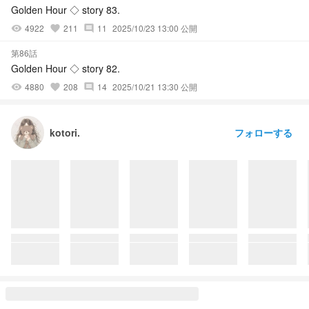
Golden Hour ◇ story 83.
4922
211
11
2025/10/23 13:00 公開
visibility
favorite
comment
第86話
Golden Hour ◇ story 82.
4880
208
14
2025/10/21 13:30 公開
visibility
favorite
comment
フォローする
kotori.