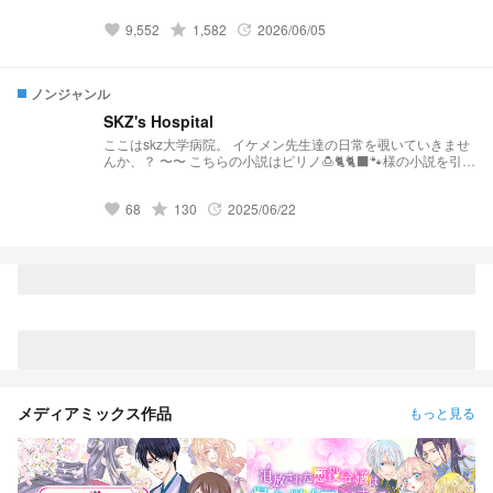
TravisJapan omr wki fjsw 🍏 2j3j stpr ボイプラ hq
9,552
grade
1,582
2026/06/05
favorite
update
ノンジャンル
SKZ's Hospital
ここはskz大学病院。 イケメン先生達の日常を覗いていきませ
んか、？ 〜〜 こちらの小説はピリノ🍮🐈🐈‍⬛🐾様の小説を引き
継いだ作品となっております。 そのため、設定などを引用さ
せていただいております。 リクエスト募集中…！ メンバーの
68
grade
130
2025/06/22
体調不良から診察まで…… 基本的にどんなリクエストもお待
favorite
update
ちしております。 ぴりの🍮🐈‍⬛🐈🐾ちゃん
https://novel.prcm.jp/user/a0DUL2nmGHTS9z7jVF61RelTRdu
1
メディアミックス作品
もっと見る