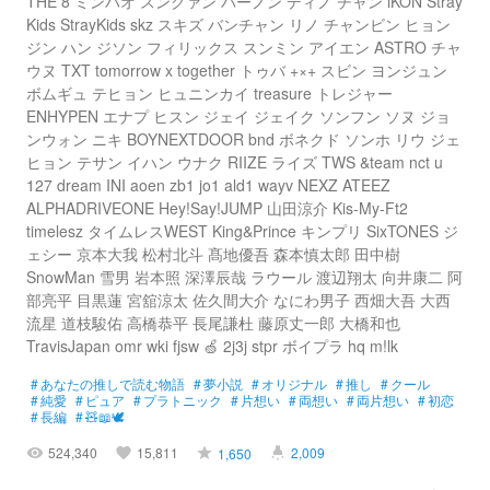
THE 8 ミンハオ スングァン バーノン ディノ チャン iKON Stray
Kids StrayKids skz スキズ バンチャン リノ チャンビン ヒョン
ジン ハン ジソン フィリックス スンミン アイエン ASTRO チャ
ウヌ TXT tomorrow x together トゥバ +×+ スビン ヨンジュン
ボムギュ テヒョン ヒュニンカイ treasure トレジャー
ENHYPEN エナプ ヒスン ジェイ ジェイク ソンフン ソヌ ジョ
ンウォン ニキ BOYNEXTDOOR bnd ボネクド ソンホ リウ ジェ
ヒョン テサン イハン ウナク RIIZE ライズ TWS &team nct u
127 dream INI aoen zb1 jo1 ald1 wayv NEXZ ATEEZ
ALPHADRIVEONE Hey!Say!JUMP 山田涼介 Kis-My-Ft2
timelesz タイムレスWEST King&Prince キンプリ SixTONES ジ
ェシー 京本大我 松村北斗 髙地優吾 森本慎太郎 田中樹
SnowMan 雪男 岩本照 深澤辰哉 ラウール 渡辺翔太 向井康二 阿
部亮平 目黒蓮 宮舘涼太 佐久間大介 なにわ男子 西畑大吾 大西
流星 道枝駿佑 高橋恭平 長尾謙杜 藤原丈一郎 大橋和也
TravisJapan omr wki fjsw 🍏 2j3j stpr ボイプラ hq m!lk
#
あなたの推しで読む物語
#
夢小説
#
オリジナル
#
推し
#
クール
#
純愛
#
ピュア
#
プラトニック
#
片想い
#
両想い
#
両片想い
#
初恋
#
長編
#
🧸📖🕊️
524,340
15,811
2,009
1,650
visibility
favorite
grade
highlight