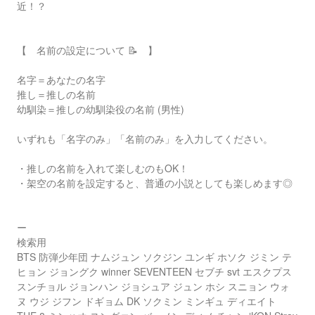
近！？
【 名前の設定について 📝 】
名字＝あなたの名字
推し＝推しの名前
幼馴染＝推しの幼馴染役の名前 (男性)
いずれも「名字のみ」「名前のみ」を入力してください。
・推しの名前を入れて楽しむのもOK！
・架空の名前を設定すると、普通の小説としても楽しめます◎
ー
検索用
BTS 防弾少年団 ナムジュン ソクジン ユンギ ホソク ジミン テ
ヒョン ジョングク winner SEVENTEEN セブチ svt エスクプス
スンチョル ジョンハン ジョシュア ジュン ホシ スニョン ウォ
ヌ ウジ ジフン ドギョム DK ソクミン ミンギュ ディエイト