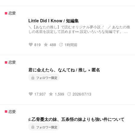
恋愛
Little Did I Know / 短編集
＼【あなたの推し】で読むオリジナル夢小説 .ᐟ ／ あなたの推
しの名前を設定して読めます👀 設定いろいろな短編です。 結
末も切なかったり甘かったり色々。 アイドル設定、学園青春
多めの予定です！ アイドル×ホテルマン and more… 【 名
819
grade
488
1時間前
前の設定について 📝 】 名字＝あなたの名字 推し＝名前と名
favorite
update
字を分けて入力してください！ ー 検索用 BTS 防弾少年団 ナム
ジュン ソクジン ユンギ ホソク ジミン テヒョン ジョングク
winner SEVENTEEN セブチ svt エスクプス スンチョル ジョン
恋愛
ハン ジョシュア ジュン ホシ スニョン ウォヌ ウジ ジフン ドギ
ョム DK ソクミン ミンギュ ディエイト THE 8 ミンハオ スング
君に会えたら、なんてね / 推し × 匿名
ァン バーノン ディノ チャン iKON Stray Kids StrayKids skz ス
キズ バンチャン リノ チャンビン ヒョンジン ハン ジソン フィ
lock
フォロワー限定
リックス スンミン アイエン ASTRO チャウヌ TXT tomorrow x
together トゥバ スビン ヨンジュン ボムギュ テヒョン ヒュニ
ンカイ treasure トレジャー ENHYPEN エナプ ヒスン ジェイ
17,937
grade
1,599
2026/07/13
favorite
update
ジェイク ソンフン ソヌ ジョンウォン ニキ BOYNEXTDOOR
bnd ボネクド ソンホ リウ ジェヒョン テサン イハン ウナク
RIIZE ライズ TWS &team nct u 127 dream INI aoen zb1 jo1
ald1 wayv NEXZ ATEEZ Hey!Say!JUMP Kis-My-Ft2 山田涼介
恋愛
timelesz タイムレス WEST King&Prince キンプリ SixTONES
ジェシー 京本大我 松村北斗 髙地優吾 森本慎太郎 田中樹
♯.乙骨憂太の妹、五条悟の妹よりも強い件について
SnowMan 雪男 岩本照 深澤辰哉 ラウール 渡辺翔太 向井康二
阿部亮平 目黒蓮 宮舘涼太 佐久間大介 なにわ男子 西畑大吾 大
lock
フォロワー限定
西流星 道枝駿佑 高橋恭平 長尾謙杜 藤原丈一郎 大橋和也