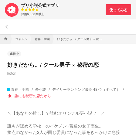
プリ小説公式アプリ
評価6,000件以上
keyboard_arrow_left
ジャンル
青春・学園
好きだから。/ クール男子 × 秘密の恋
home
連載中
好きだから。/ クール男子 × 秘密の恋
kotori.
青春・学園
夢小説
デイリーランキング最高 48 位（すべて）
誰にも秘密の恋だから
wb_incandescent
＼【あなたの推し】で読むオリジナル夢小説 .ᐟ ／
誰もが認める学校一のイケメン×普通の女子高生。
接点のなかった2人が同じ委員になった事をきっかけに急接