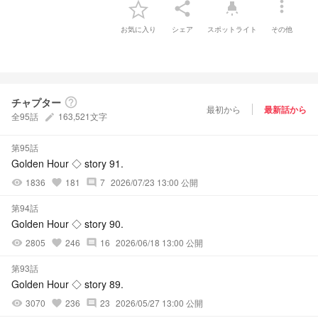
more_vert
share
highlight
お気に入り
シェア
スポットライト
その他
チャプター
help_outline
最初から
最新話から
全95話
163,521文字
create
第95話
Golden Hour ◇ story 91.
1836
181
7
2026/07/23 13:00 公開
visibility
favorite
comment
第94話
Golden Hour ◇ story 90.
2805
246
16
2026/06/18 13:00 公開
visibility
favorite
comment
第93話
Golden Hour ◇ story 89.
3070
236
23
2026/05/27 13:00 公開
visibility
favorite
comment