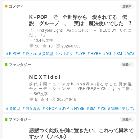
コメディ
連載中
K - POP で 全世界から 愛されてる 伝
説 グループ 、 実は 魔法使いでした ⁉︎
『 Find your Light! あにょはせよ 〜 ‼︎ LUCIDY いむに
だっ ‼︎ 』
ー 13,476文字
50
10
2026/07/30
grade
update
favorite
#
K-POP
#
愛され
#
参加型
#
ハリポタ
#
JYP
#
HYBE
#
YG
#
SM
#
WAKE
ファンタジー
連載中
N E X T I d o l
前 代 未 聞 ニ ュ ー ス が K - p o p 界 を 揺 る が し た 男 女 混
合 オ ー デ ィ シ ョ ン が 、 JYP,HYBE,SM,YG, に よ っ て 開
催 さ れ る デ ビ ュ ー を 掴 み 取 る の は 誰 な の か ―― W h
ー 587文字
o i s N e x t I d o l ?
5
4
2025/10/15
grade
update
favorite
#
参加型
#
男女混合
#
K-POP
#
JYP
#
HYBE
#
SM
#
YG
#
気軽に💬してね
ファンタジー
連載中
悪態つく此奴を側に置きたい、これって異常で
すか？《ノベル》