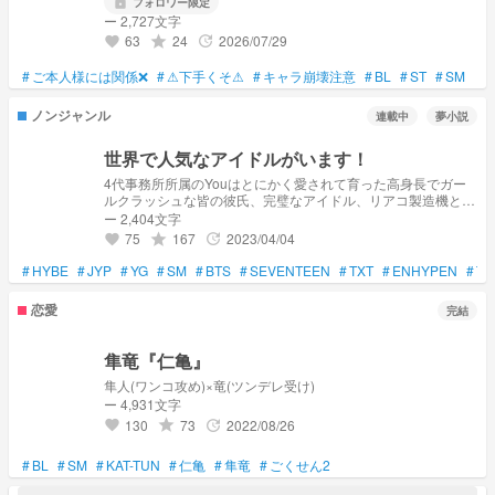
lock
フォロワー限定
ー 2,727文字
63
24
2026/07/29
grade
update
favorite
#
ご本人様には関係❌
#
⚠下手くそ⚠
#
キャラ崩壊注意
#
BL
#
ST
#
SM
ノンジャンル
連載中
夢小説
世界で人気なアイドルがいます！
4代事務所所属のYouはとにかく愛されて育った高身長でガー
ルクラッシュな皆の彼氏、完璧なアイドル、リアコ製造機と言
われ、そして世界で人気なアイドルです！ 🐢投稿です。 ※色々
ー 2,404文字
変えている所があります。 喋り方が違う場合があります。
75
167
2023/04/04
grade
update
favorite
#
HYBE
#
JYP
#
YG
#
SM
#
BTS
#
SEVENTEEN
#
TXT
#
ENHYPEN
#
TR
恋愛
完結
隼竜『仁亀』
隼人(ワンコ攻め)×竜(ツンデレ受け)
ー 4,931文字
130
73
2022/08/26
grade
update
favorite
#
BL
#
SM
#
KAT-TUN
#
仁亀
#
隼竜
#
ごくせん2