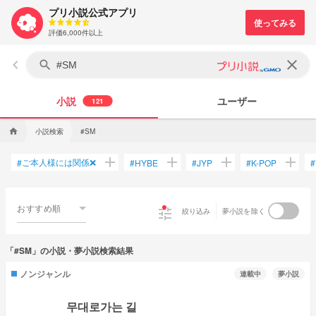
プリ小説公式アプリ
評価6,000件以上
keyboard_arrow_left
clear
search
小説
ユーザー
121
小説検索
home
#SM
add
add
add
add
ご本人様には関係❌
#
#
HYBE
#
JYP
#
K-POP
#
おすすめ順
tune
絞り込み
夢小説を除く
「#SM」の小説・夢小説検索結果
ノンジャンル
連載中
夢小説
무대로가는 길