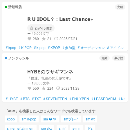
活動報告
完結
𝗥 𝗨 𝗜𝗗𝗢𝗟？：𝗟𝗮𝘀𝘁 𝗖𝗵𝗮𝗻𝗰𝗲+
lock
ログイン限定
ー 49,006文字
260
21
2025/07/21
grade
update
favorite
#
kpop
#
K-POP
#
k-pop
#
KPOP
#
参加型
#
オーディション
#
アイドル
#
ノンジャンル
完結
夢小説
HYBEのウサギマンネ
『僕達、私達の妹天使です』
ー 18,000文字
550
224
2023/11/29
grade
update
favorite
#
HYBE
#
BTS
#
TXT
#
SEVENTEEN
#
ENHYPEN
#
LESSERAFIM
#
NewJ
「#SM」を検索した人はこんなワードでも検索しています
kpop
sm k-pop
sm ❤️ 💚
smプレイ
sm wt
sm entertainment
sm skz
smir
s-mn
ドs