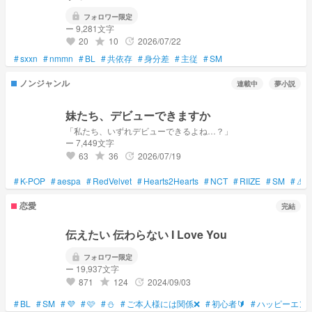
lock
フォロワー限定
ー 9,281文字
20
10
2026/07/22
grade
update
favorite
#
sxxn
#
nmmn
#
BL
#
共依存
#
身分差
#
主従
#
SM
ノンジャンル
連載中
夢小説
妹たち、デビューできますか
「私たち、いずれデビューできるよね…？」
ー 7,449文字
63
36
2026/07/19
grade
update
favorite
#
K-POP
#
aespa
#
RedVelvet
#
Hearts2Hearts
#
NCT
#
RIIZE
#
SM
#
⚠
恋愛
完結
伝えたい 伝わらない I Love You
lock
フォロワー限定
ー 19,937文字
871
124
2024/09/03
grade
update
favorite
#
BL
#
SM
#
💜
#
🩷
#
⛄
#
ご本人様には関係❌
#
初心者🔰
#
ハッピーエン