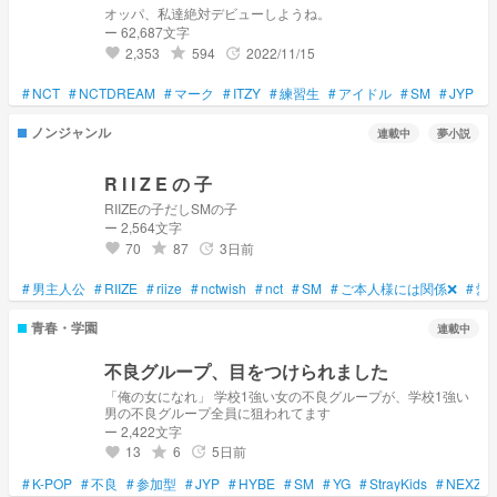
オッパ、私達絶対デビューしようね。
ー 62,687文字
2,353
594
2022/11/15
grade
update
favorite
#
NCT
#
NCTDREAM
#
マーク
#
ITZY
#
練習生
#
アイドル
#
SM
#
JYP
#
ノンジャンル
連載中
夢小説
R I I Z E の 子
RIIZEの子だしSMの子
ー 2,564文字
70
87
3日前
grade
update
favorite
#
男主人公
#
RIIZE
#
riize
#
nctwish
#
nct
#
SM
#
ご本人様には関係❌
#
愛
青春・学園
連載中
不良グループ、目をつけられました
「俺の女になれ」 学校1強い女の不良グループが、学校1強い
男の不良グループ全員に狙われてます
ー 2,422文字
13
6
5日前
grade
update
favorite
#
K-POP
#
不良
#
参加型
#
JYP
#
HYBE
#
SM
#
YG
#
StrayKids
#
NEXZ