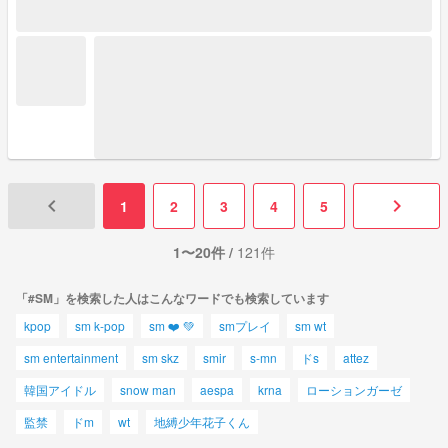
keyboard_arrow_left
keyboard_arrow_right
1
2
3
4
5
1〜20件 /
121件
「#SM」を検索した人はこんなワードでも検索しています
kpop
sm k-pop
sm ❤️ 💚
smプレイ
sm wt
sm entertainment
sm skz
smir
s-mn
ドs
attez
韓国アイドル
snow man
aespa
krna
ローションガーゼ
監禁
ドm
wt
地縛少年花子くん