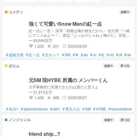
コメディ
連載中
強くて可愛いSnow Manの紅一点
紅一点に一言！ 深澤『胡都は俺の彼女だから』 佐久間『一緒
にアニメみよ〜！』 渡辺『ふっかのじゃねぇ俺のだ』 宮舘
『今度何作るの？』 岩本『今度一緒にタピオカ飲もうね』 阿
ー 63,644文字
部『また勉強しようね』 向井『また一緒に大阪行こな』 目黒
1,205
201
2024/04/08
grade
update
favorite
『ふっかさんのでも翔太くんのじゃなくて俺のです』 ラウー
ル『胡都菜ちゃん可愛いっ』 返事は？ 『そだねー』 『オスス
#
超能力者
#
紅一点
#
元ヤン？
#
SM
#
fk
#
ab
#
ru
#
kj
#
nb
#
dt
#
iw
#
メ教えてね』 『翔太のじゃ無いしふっかのだから』 『ハヤシ
ライス！』 『じゃあ奢ってね』 『もちろんっ！』 『行こうね
ポエム
連載中
夢小説
ー』 『だから違うってふっかのだから』 『ラウの方が可愛い
よ〜』 一体何個作るんだろうか...
元SM 現HYBE 所属の メンバーくん
大手事務所に所属できたのは運だと思うよ
ー 21,815文字
1,458
488
2026/06/27
grade
update
favorite
#
ALD1
#
alphadriveone
#
ald1
#
男主人公
#
SM
#
HYBE
#
boynextdoor
#
ノンジャンル
連載中
夢小説
friend ship...?