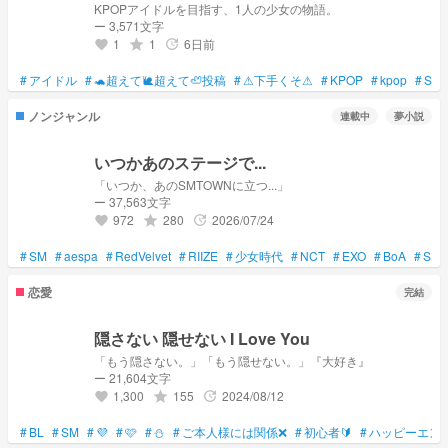
KPOPアイドルを目指す、1人の少女の物語。
ー 3,571文字
1
1
6日前
grade
update
favorite
#
アイドル
#
🐢超えて🐌超えて🦥投稿
#
⚠下手くそ⚠
#
KPOP
#
kpop
#
SHI
ノンジャンル
連載中
夢小説
いつかあのステージで...
「いつか、あのSMTOWNに立つ...」
ー 37,563文字
972
280
2026/07/24
grade
update
favorite
#
SM
#
aespa
#
RedVelvet
#
RIIZE
#
少女時代
#
NCT
#
EXO
#
BoA
#
SHI
恋愛
完結
隠さない 隠せない I Love You
「もう隠さない。」「もう隠せない。」『大好き』
ー 21,604文字
1,300
155
2024/08/12
grade
update
favorite
#
BL
#
SM
#
💜
#
🩷
#
⛄
#
ご本人様には関係❌
#
初心者🔰
#
ハッピーエン