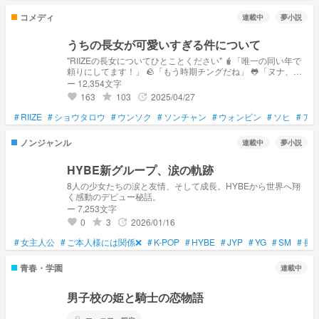
コメディ
連載中
夢小説
うちの長女が可愛いすぎる件について
"RIIZEの長女についてひとことください" 🧋「唯一の同い年で
頼りにしてます！」 🪨「もう時期チングだね」 🐸「ヌナ、サ
ランへ！！！」 🎸「ヌナ、チェゴ」 💂「かわいいかわいい言
ー 12,354文字
うのやめてください」 🦕「ヌナ、ファイティーン」
163
103
2025/04/27
grade
update
favorite
#
RIIZE
#
ショウタロウ
#
ウンソク
#
ソンチャン
#
ウォンビン
#
ソヒ
#
ア
ノンジャンル
連載中
夢小説
HYBE新グループ、涙の軌跡
8人の少女たちの涙と友情、そして成長。HYBEから世界へ翔
く感動のデビュー秘話。
ー 7,253文字
0
3
2026/01/16
grade
update
favorite
#
女主人公
#
ご本人様には関係❌
#
K-POP
#
HYBE
#
JYP
#
YG
#
SM
#
長
青春・学園
連載中
男子校の姫と騎士の恋物語