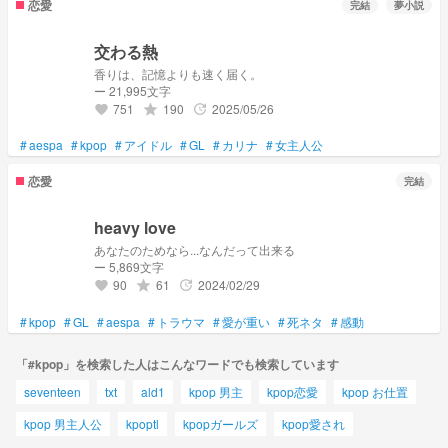
恋愛
完結
夢小説
交わる熱
香りは、記憶よりも速く届く。
ー 21,995文字
751
190
2025/05/26
grade
update
favorite
#
aespa
#
kpop
#
アイドル
#
GL
#
カリナ
#
女主人公
恋愛
完結
heavy love
あなたのためなら...なんだって出来る
ー 5,869文字
90
61
2024/02/29
grade
update
favorite
#
kpop
#
GL
#
aespa
#
トラウマ
#
愛が重い
#
死ネタ
#
感動
「#kpop」を検索した人はこんなワードでも検索しています
seventeen
txt
ald1
kpop 男主
kpop恋愛
kpop お仕置
kpop 男主人公
kpoptl
kpopガールズ
kpop愛され