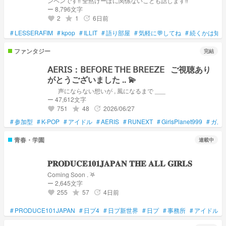
ンペンです‼️ 全然けーぽに関係ないことも話します‼️
ー 8,796文字
2
1
6日前
grade
update
favorite
#
LESSERAFIM
#
kpop
#
ILLIT
#
語り部屋
#
気軽に💬してね
#
続くかは知ら
ファンタジー
完結
𝖠𝖤𝖱𝖨𝖲：𝖡𝖤𝖥𝖮𝖱𝖤 𝖳𝖧𝖤 𝖡𝖱𝖤𝖤𝖹𝖤⠀ご視聴あり
がとうございました .. 💫
⠀⠀ 声にならない想いが , 風になるまで ___
ー 47,612文字
751
48
2026/06/27
grade
update
favorite
#
参加型
#
K-POP
#
アイドル
#
AERIS
#
RUNEXT
#
GirlsPlanet999
#
ガル
青春・学園
連載中
𝐏𝐑𝐎𝐃𝐔𝐂𝐄𝟏𝟎𝟏𝐉𝐀𝐏𝐀𝐍 𝐓𝐇𝐄 𝐀𝐋𝐋 𝐆𝐈𝐑𝐋𝐒
Coming Soon . ࣪𖤐
ー 2,645文字
255
57
4日前
grade
update
favorite
#
PRODUCE101JAPAN
#
日プ4
#
日プ新世界
#
日プ
#
事務所
#
アイドル
#