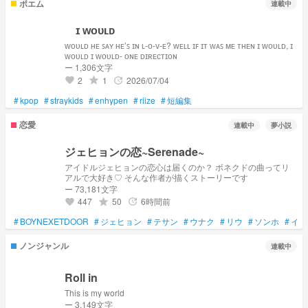
ポエム
連載中
ɪ ᴡᴏᴜʟᴅ
ᴡᴏᴜʟᴅ ʜᴇ ꜱᴀʏ ʜᴇ’ꜱ ɪɴ ʟ-ᴏ-ᴠ-ᴇ? ᴡᴇʟʟ ɪꜰ ɪᴛ ᴡᴀꜱ ᴍᴇ ᴛʜᴇɴ ɪ ᴡᴏᴜʟᴅ, ɪ
ᴡᴏᴜʟᴅ ɪ ᴡᴏᴜʟᴅ- ᴏɴᴇ ᴅɪʀᴇᴄᴛɪᴏɴ
ー 1,306文字
2
1
2026/07/04
grade
update
favorite
#
kpop
#
straykids
#
enhypen
#
riize
#
短編集
恋愛
連載中
夢小説
ジェヒョンの恋~Serenade~
アイドルジェヒョンの恋心は届くのか？ ボネクドの曲ってリ
アルで大好き♡ そんな作者が描くストーリーです
ー 73,181文字
447
50
6時間前
grade
update
favorite
#
BOYNEXETDOOR
#
ジェヒョン
#
テサン
#
ウナク
#
リウ
#
ソンホ
#
イハ
ノンジャンル
連載中
Roll in
This is my world
ー 3,149文字