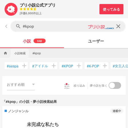
プリ小説公式アプリ
評価6,000件以上
keyboard_arrow_left
clear
search
小説
ユーザー
542
小説検索
home
#kpop
add
add
add
add
アイドル
女主人
#
aespa
#
#
KPOP
#
K-POP
#
おすすめ順
tune
絞り込み
夢小説を除く
「#kpop」の小説・夢小説検索結果
ノンジャンル
連載中
未完成な私たち