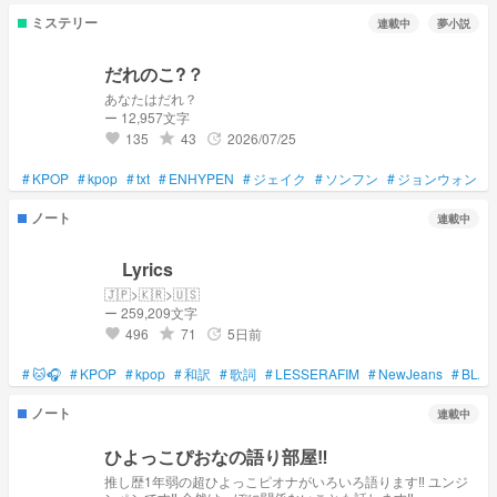
ミステリー
連載中
夢小説
だれのこ?？
あなたはだれ？
ー 12,957文字
135
43
2026/07/25
grade
update
favorite
#
KPOP
#
kpop
#
txt
#
ENHYPEN
#
ジェイク
#
ソンフン
#
ジョンウォン
#
ノート
連載中
Lyrics
🇯🇵>🇰🇷>🇺🇸
ー 259,209文字
496
71
5日前
grade
update
favorite
#
🐱🎧️
#
KPOP
#
kpop
#
和訳
#
歌詞
#
LESSERAFIM
#
NewJeans
#
BLAC
ノート
連載中
ひよっこぴおなの語り部屋‼️
推し歴1年弱の超ひよっこピオナがいろいろ語ります‼️ ユンジ