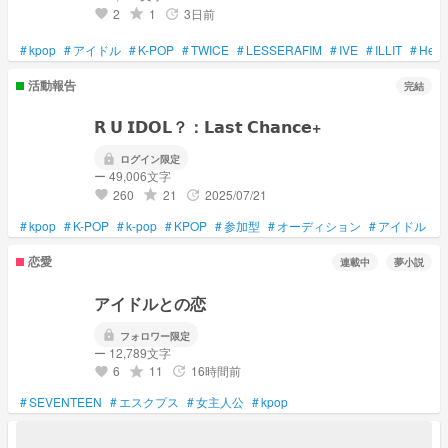
2
1
3日前
grade
update
favorite
#
kpop
#
アイドル
#
K-POP
#
TWICE
#
LESSERAFIM
#
IVE
#
ILLIT
#
Hear
活動報告
完結
𝗥 𝗨 𝗜𝗗𝗢𝗟？：𝗟𝗮𝘀𝘁 𝗖𝗵𝗮𝗻𝗰𝗲+
lock
ログイン限定
ー 49,006文字
260
21
2025/07/21
grade
update
favorite
#
kpop
#
K-POP
#
k-pop
#
KPOP
#
参加型
#
オーディション
#
アイドル
#
恋愛
連載中
夢小説
アイドルとの恋
lock
フォロワー限定
ー 12,789文字
6
11
16時間前
grade
update
favorite
#
SEVENTEEN
#
エスクプス
#
女主人公
#
kpop