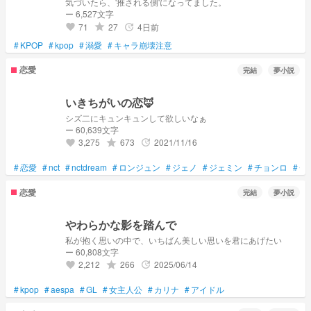
気づいたら、'推される側'になってました。
ー 6,527文字
71
27
4日前
grade
update
favorite
#
KPOP
#
kpop
#
溺愛
#
キャラ崩壊注意
恋愛
完結
夢小説
いきちがいの恋🦊
シズ二にキュンキュンして欲しいなぁ
ー 60,639文字
3,275
673
2021/11/16
grade
update
favorite
#
恋愛
#
nct
#
nctdream
#
ロンジュン
#
ジェノ
#
ジェミン
#
チョンロ
#
チ
恋愛
完結
夢小説
やわらかな影を踏んで
私が抱く思いの中で、いちばん美しい思いを君にあげたい
ー 60,808文字
2,212
266
2025/06/14
grade
update
favorite
#
kpop
#
aespa
#
GL
#
女主人公
#
カリナ
#
アイドル