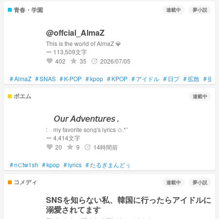
青春・学園
連載中
夢小説
@offcial_AlmaZ
This is the world of AlmaZ 💎
ー 113,509文字
402
35
2026/07/05
grade
update
favorite
#
AlmaZ
#
SNAS
#
K-POP
#
kpop
#
KPOP
#
アイドル
#
日プ
#
拡散
#
拡
ポエム
連載中
𝘖𝘶𝘳 𝘈𝘥𝘷𝘦𝘯𝘵𝘶𝘳𝘦𝘴 .
: my favorite song's lyrics ✩.*˚
ー 4,414文字
20
9
14時間前
grade
update
favorite
#
n⊂tw1sh
#
kpop
#
lyrics
#
たるぎまんどぅ
コメディ
連載中
夢小説
SNSを知らない私、韓国に行ったらアイドルに
溺愛されてます