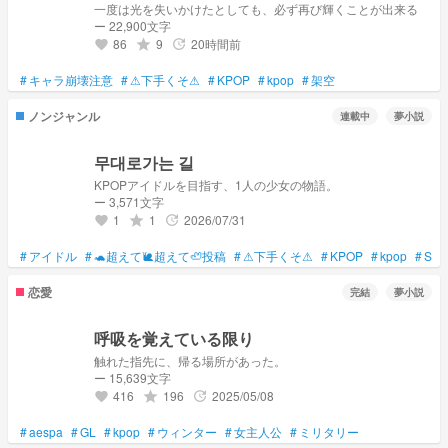
一度は光を失いかけたとしても、必ず再び輝くことが出来る
ー 22,900文字
86
9
20時間前
grade
update
favorite
#
キャラ崩壊注意
#
⚠下手くそ⚠
#
KPOP
#
kpop
#
架空
ノンジャンル
連載中
夢小説
무대로가는 길
KPOPアイドルを目指す、1人の少女の物語。
ー 3,571文字
1
1
2026/07/31
grade
update
favorite
#
アイドル
#
🐢超えて🐌超えて🦥投稿
#
⚠下手くそ⚠
#
KPOP
#
kpop
#
SHI
恋愛
完結
夢小説
呼吸を覚えている限り
触れた指先に、帰る場所があった。
ー 15,639文字
416
196
2025/05/08
grade
update
favorite
#
aespa
#
GL
#
kpop
#
ウィンター
#
女主人公
#
ミリタリー