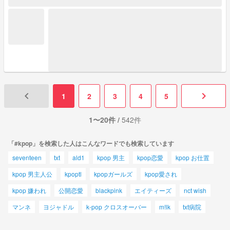
keyboard_arrow_left
keyboard_arrow_right
1
2
3
4
5
1〜20件 /
542件
「#kpop」を検索した人はこんなワードでも検索しています
seventeen
txt
ald1
kpop 男主
kpop恋愛
kpop お仕置
kpop 男主人公
kpoptl
kpopガールズ
kpop愛され
kpop 嫌われ
公開恋愛
blackpink
エイティーズ
nct wish
マンネ
ヨジャドル
k-pop クロスオーバー
m!lk
txt病院