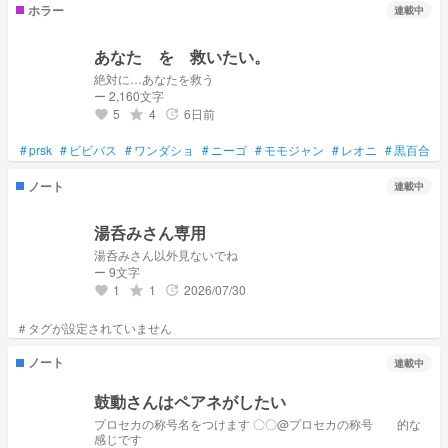
ホラー
連載中
あなた を 救いたい。
絶対に…あなたを救う
ー 2,160文字
5
4
6日前
grade
update
favorite
#
prsk
#
ビビバス
#
ワンダショ
#
ニーゴ
#
モモジャン
#
レオニ
#
黒百合
#
ノート
連載中
湯呑みさん専用
湯呑みさん以外見ないでね
ー 9文字
1
1
2026/07/30
grade
update
favorite
ノート
連載中
鼓動さんはペアネがしたい
プロセカの称号名をつけます 〇〇@プロセカの称号 的な
感じです