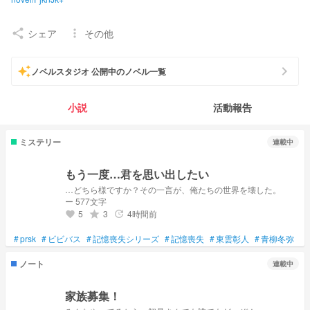
雪姫 鼓動 雪姫家弟
シェア
その他
share
more_vert
天乃瀬 鼓動 天乃瀬家 妹
今際 鼓動 今際家 母
ちゃんと笑えなきゃね大切が壊れちゃうから
chevron_right
auto_awesome
ノベルスタジオ 公開中のノベル一覧
ファンマ#🩷🕰️
雑タグ#鼓動のお茶会
小説
活動報告
ファンネ#静寂に響く鼓動
お迎えタグ#鼓動を重ねて繋がるキミと
アイコン じなちゃん作。じなちゃん待ってるからね
ミステリー
連載中
ネーム ほのちゃんとペアネ中 8/7まで
ヘッダー 受かりました
もう一度…君を思い出したい
推し
prsk 🥞、☕️
…どちら様ですか？その一言が、俺たちの世界を壊した。
関係
ー 577文字
マブダチ じなちゃん
5
3
4時間前
grade
update
favorite
user/9yEsKr+
非常食(私が)舞ちゃん
user/2l5D4I+
#
prsk
#
ビビバス
#
記憶喪失シリーズ
#
記憶喪失
#
東雲彰人
#
青柳冬弥
お姉ちゃん るあちゃん
user/YRpbUu+
いつまでも待つよ 弟子 零花ちゃん
user/MwMYLK+
ノート
連載中
リア妹
user/DR6mlw+
家族募集！