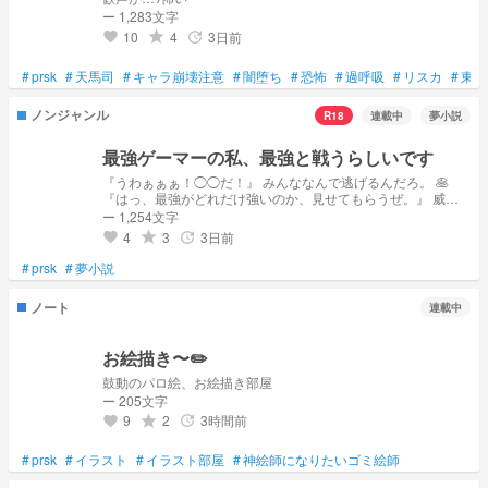
ー 1,283文字
10
4
3日前
grade
update
favorite
#
prsk
#
天馬司
#
キャラ崩壊注意
#
闇堕ち
#
恐怖
#
過呼吸
#
リスカ
#
東雲
ノンジャンル
R18
連載中
夢小説
最強ゲーマーの私、最強と戦うらしいです
『うわぁぁぁ！◯◯だ！』 みんななんで逃げるんだろ。 🥞
『はっ、最強がどれだけ強いのか、見せてもらうぜ。』 威勢
のいいやつもいるじゃん
ー 1,254文字
4
3
3日前
grade
update
favorite
#
prsk
#
夢小説
ノート
連載中
お絵描き〜✏️
鼓動のパロ絵、お絵描き部屋
ー 205文字
9
2
3時間前
grade
update
favorite
#
prsk
#
イラスト
#
イラスト部屋
#
神絵師になりたいゴミ絵師