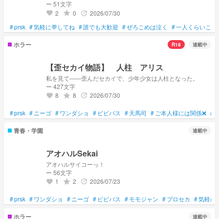
ー 51文字
2
0
2026/07/30
grade
update
favorite
#
prsk
#
気軽に💬してね
#
誰でも大歓迎
#
ぜろこめは泣く
#
一人くらいこい
ホラー
R18
連載中
【歪セカイ物語】 人柱 アリス
私を見て――歪んだセカイで、少年少女は人柱となった。
ー 427文字
8
8
2026/07/30
grade
update
favorite
#
prsk
#
ニーゴ
#
ワンダショ
#
ビビバス
#
天馬司
#
ご本人様には関係❌
#
青春・学園
連載中
アオハルSekai
アオハルサイコーっ！
ー 56文字
1
2
2026/07/23
grade
update
favorite
#
prsk
#
ワンダショ
#
ニーゴ
#
ビビバス
#
モモジャン
#
プロセカ
#
気軽に
ホラー
連載中