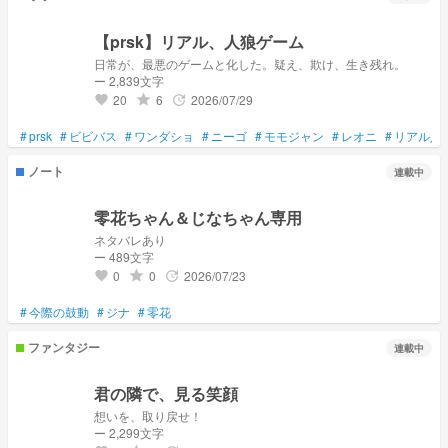
【prsk】リアル、人狼ゲーム
日常が、最悪のゲームと化した。疑え、欺け、生き残れ。
ー 2,839文字
20
6
2026/07/29
grade
update
favorite
#
prsk
#
ビビバス
#
ワンダショ
#
ニーゴ
#
モモジャン
#
レオニ
#
リアル人
ノート
連載中
零花ちゃん＆じなちゃん専用
ネタバレあり
ー 489文字
0
0
2026/07/23
grade
update
favorite
#
今際の鼓動
#
ジナ
#
零花
ファンタジー
連載中
君の隣で、見る笑顔
想いを、取り戻せ！
ー 2,299文字