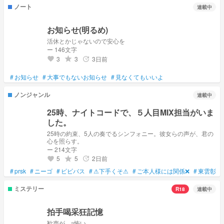
ノート
連載中
お知らせ(明るめ)
活休とかじゃないので安心を
ー 146文字
3
3
3日前
grade
update
favorite
#
お知らせ
#
大事でもないお知らせ
#
見なくてもいいよ
ノンジャンル
連載中
25時、ナイトコードで、５人目MIX担当がいま
した。
25時の約束、5人の奏でるシンフォニー。彼女らの声が、君の
心を照らす。
ー 214文字
5
5
2日前
grade
update
favorite
#
prsk
#
ニーゴ
#
ビビバス
#
⚠下手くそ⚠
#
ご本人様には関係❌
#
東雲彰人
ミステリー
R18
連載中
拍手喝采狂記憶
歓声が…ｯ怖い