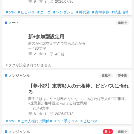
9
9
2026/07/30
grade
update
favorite
#
prsk
#
ビビバス
#
ニーゴ
#
ワンダショ
#
神代類
#
青柳冬弥
#
暁山瑞希
#
ノート
連載中
新⭐︎参加型設定用
前のが小説増えすぎで埋もれたから
ー 483文字
2
1
4日前
grade
update
favorite
ノンジャンル
連載中
夢小説
【夢小説】東雲彰人の元相棒、ビビバスに憧れ
る
夢主「はは…やっぱ敵わないな…」 あなたは彰人の“元”相棒。
※遠野新が相棒設定 ※超える前世界線
ー 2,849文字
6
1
2026/07/18
grade
update
favorite
#
prsk
#
ご本人様には関係❌
#
⚠下手くそ⚠
#
ビビバス
ノンジャンル
R18
連載中