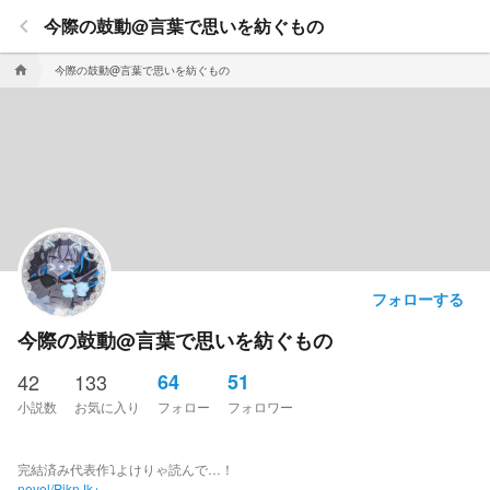
keyboard_arrow_left
今際の鼓動@言葉で思いを紡ぐもの
今際の鼓動@言葉で思いを紡ぐもの
home
フォローする
今際の鼓動@言葉で思いを紡ぐもの
42
133
64
51
小説数
お気に入り
フォロー
フォロワー
完結済み代表作⤵︎よけりゃ読んで…！
novel/PjknJk+