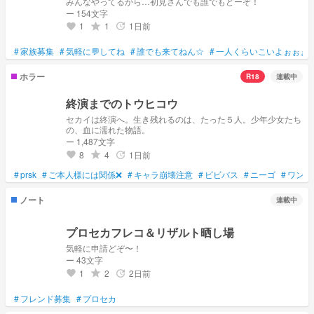
みんなやってるから…初見さんでも誰でもどーぞ！
ー 154文字
せめて私ぐらいはあなたのそばにいたかったんだ。
ー余花にみとれて ﾖﾘ
1
1
1日前
grade
update
favorite
#
家族募集
#
気軽に💬してね
#
誰でも来てねん☆
#
一人くらいこいよぉぉぉ
ホラー
R18
連載中
終演までのトウヒコウ
セカイは終演へ。生き残れるのは、たった５人。少年少女たち
の、血に濡れた物語。
ー 1,487文字
8
4
1日前
grade
update
favorite
#
prsk
#
ご本人様には関係❌
#
キャラ崩壊注意
#
ビビバス
#
ニーゴ
#
ワンダ
ノート
連載中
プロセカフレコ＆リザルト晒し場
気軽に申請どぞ〜！
ー 43文字
1
2
2日前
grade
update
favorite
#
フレンド募集
#
プロセカ