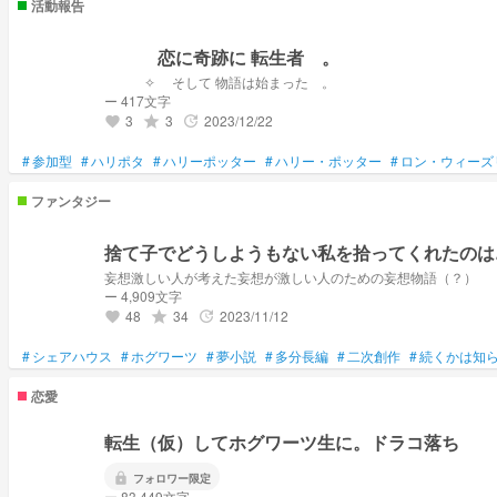
活動報告
恋に奇跡に 転生者 。
✧ そして 物語は始まった 。
ー 417文字
3
3
2023/12/22
grade
update
favorite
#
参加型
#
ハリポタ
#
ハリーポッター
#
ハリー・ポッター
#
ロン・ウィーズ
ファンタジー
捨て子でどうしようもない私を拾ってくれたのは
妄想激しい人が考えた妄想が激しい人のための妄想物語（？）
ー 4,909文字
48
34
2023/11/12
grade
update
favorite
#
シェアハウス
#
ホグワーツ
#
夢小説
#
多分長編
#
二次創作
#
続くかは知
恋愛
転生（仮）してホグワーツ生に。ドラコ落ち
lock
フォロワー限定
ー 83,449文字