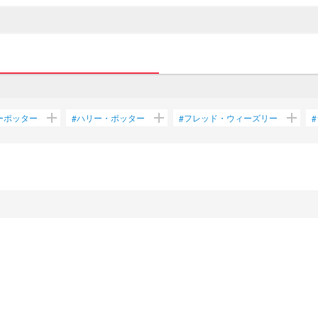
add
add
add
ーポッター
ハリー・ポッター
フレッド・ウィーズリー
#
#
#