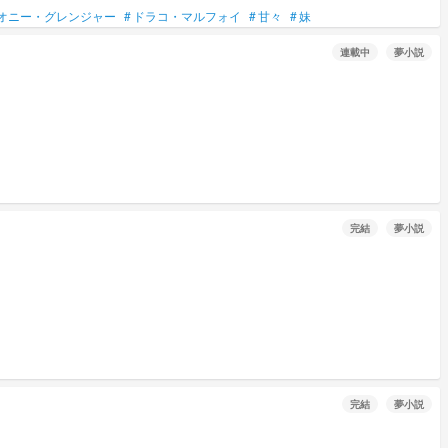
オニー・グレンジャー
#
ドラコ・マルフォイ
#
甘々
#
妹
連載中
夢小説
完結
夢小説
完結
夢小説