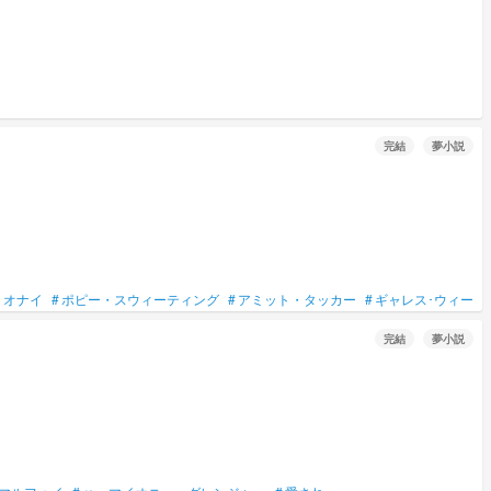
完結
夢小説
・オナイ
#
ポピー・スウィーティング
#
アミット・タッカー
#
ギャレス･ウィーズ
完結
夢小説