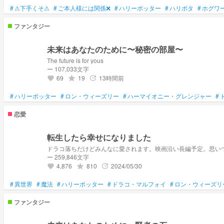
#
⚠下手くそ⚠
#
ご本人様には関係❌
#
ハリーポッター
#
ハリポタ
#
ホグワ
ファンタジー
未来はあなたのために〜秘密の部屋〜
The future is for yous
ー 107,033文字
69
19
13時間前
grade
update
favorite
#
ハリーポッター
#
ロン・ウィーズリー
#
ハーマイオニー・グレンジャー
#
恋愛
転生したら幸せになりました
ドラコ落ちだけどみんなに愛されます。映画沿い長編予定。思い
ー 259,846文字
4,876
810
2024/05/30
grade
update
favorite
#
異世界
#
魔法
#
ハリーポッター
#
ドラコ・マルフォイ
#
ロン・ウィーズリ
ファンタジー