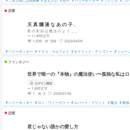
#
ご本人様には関係❌
#
女主人公
#
双子
#
ハリーポッター
#
フレジョ
#
フレ
恋愛
天 真 爛 漫 な あ の 子 .
君 の 笑 顔 は 魔 法 の よ う ＿＿
ー 11,850文字
1,039
569
2023/04/09
grade
update
favorite
#
ハリーポッター
#
ドラコ・マルフォイ
#
セドリック・ディゴリー
#
ジョー
ファンタジー
世界で唯一の『本物』の魔法使い〜孤独な私はロ
lock
ログイン限定
ー 1,665文字
1
3
2026/07/06
grade
update
favorite
#
ハリーポッター
#
ロン・ウィーズリー
#
ルパート・グリント
#
魔法
#
孤独
恋愛
君じゃない誰かの愛し方