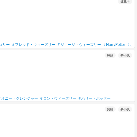
連載中
ゴリー
#
フレッド・ウィーズリー
#
ジョージ・ウィーズリー
#
HarryPotter
#
ホ
完結
夢小説
イオニー・グレンジャー
#
ロン・ウィーズリー
#
ハリー・ポッター
完結
夢小説