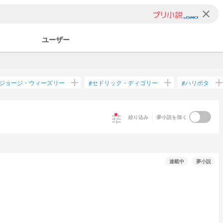
clear
ユーザー
add
add
ad
ジョージ・ウィーズリー
セドリック・ディゴリー
ハリポタ
#
#
tune
絞り込み
夢小説を除く
連載中
夢小説