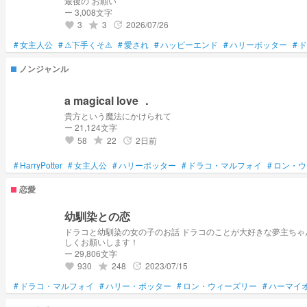
最後の"お願い"
ー 3,008文字
3
3
2026/07/26
grade
update
favorite
#
女主人公
#
⚠下手くそ⚠
#
愛され
#
ハッピーエンド
#
ハリーポッター
#
ド
ノンジャンル
a magical love ．
貴方という魔法にかけられて
ー 21,124文字
58
22
2日前
grade
update
favorite
#
HarryPotter
#
女主人公
#
ハリーポッター
#
ドラコ・マルフォイ
#
ロン・ウ
恋愛
幼馴染との恋
ドラコと幼馴染の女の子のお話 ドラコのことが大好きな夢主ちゃ
しくお願いします！
ー 29,806文字
930
248
2023/07/15
grade
update
favorite
#
ドラコ・マルフォイ
#
ハリー・ポッター
#
ロン・ウィーズリー
#
ハーマイ