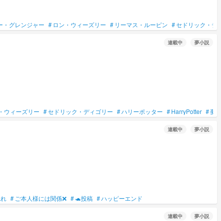
ー・グレンジャー
#
ロン・ウィーズリー
#
リーマス・ルーピン
#
セドリック・デ
連載中
夢小説
・ウィーズリー
#
セドリック・ディゴリー
#
ハリーポッター
#
HarryPotter
#
夢
連載中
夢小説
惚れ
#
ご本人様には関係❌
#
🐢投稿
#
ハッピーエンド
連載中
夢小説