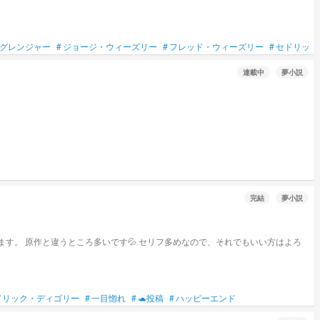
グレンジャー
#
ジョージ・ウィーズリー
#
フレッド・ウィーズリー
#
セドリック
連載中
夢小説
完結
夢小説
す。 原作と違うところ多いです💦 セリフ多めなので、それでもいい方はよろ
ドリック・ディゴリー
#
一目惚れ
#
🐢投稿
#
ハッピーエンド