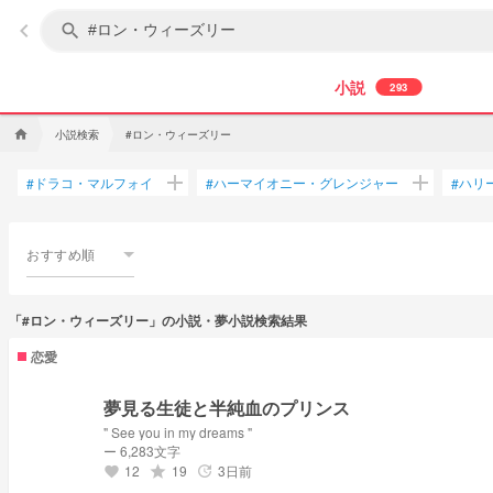
keyboard_arrow_left
search
小説
293
小説検索
#ロン・ウィーズリー
home
add
add
ドラコ・マルフォイ
ハーマイオニー・グレンジャー
ハリ
#
#
#
おすすめ順
「#ロン・ウィーズリー」の小説・夢小説検索結果
恋愛
夢見る生徒と半純血のプリンス
" See you in my dreams "
ー 6,283文字
12
19
3日前
grade
update
favorite