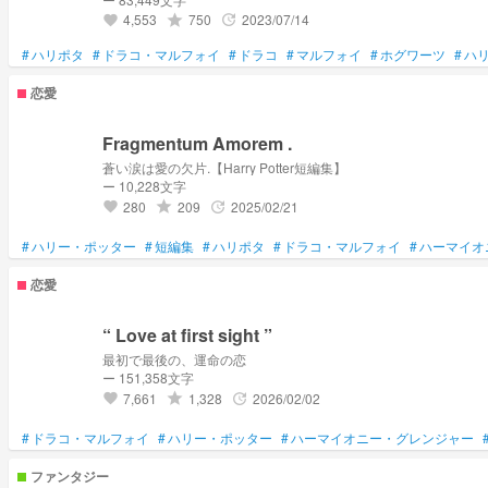
4,553
750
2023/07/14
grade
update
favorite
#
ハリポタ
#
ドラコ・マルフォイ
#
ドラコ
#
マルフォイ
#
ホグワーツ
#
ハ
恋愛
Fragmentum Amorem .
蒼い涙は愛の欠片.【Harry Potter短編集】
ー 10,228文字
280
209
2025/02/21
grade
update
favorite
#
ハリー・ポッター
#
短編集
#
ハリポタ
#
ドラコ・マルフォイ
#
ハーマイオ
恋愛
“ Love at first sight ”
最初で最後の、運命の恋
ー 151,358文字
7,661
1,328
2026/02/02
grade
update
favorite
#
ドラコ・マルフォイ
#
ハリー・ポッター
#
ハーマイオニー・グレンジャー
ファンタジー