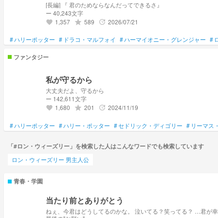
[長編] 『 君のためならなんだってできるさ』
ー 40,243文字
1,357
589
2026/07/21
grade
update
favorite
#
ハリーポッター
#
ドラコ・マルフォイ
#
ハーマイオニー・グレンジャー
#
ファンタジー
私が守るから
大丈夫だよ、守るから
ー 142,611文字
1,680
201
2024/11/19
grade
update
favorite
#
ハリーポッター
#
ハリー・ポッター
#
セドリック・ディゴリー
#
リーマス
「#ロン・ウィーズリー」を検索した人はこんなワードでも検索しています
ロン・ウィーズリー 男主人公
青春・学園
当たり前とありがとう
ねぇ、今君はどうしてるのかな。 泣いてる？笑ってる？ …君が幸せなら、なんでもいいんだけどさ（笑） いつの日か、君、私にこう言ってく