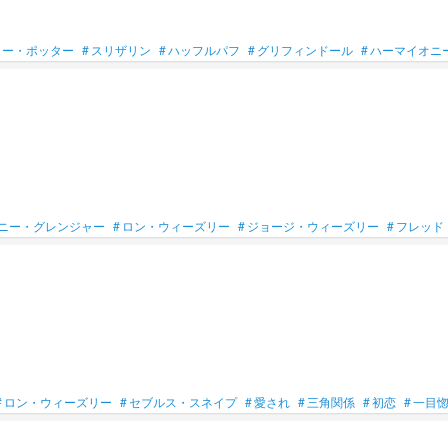
リー・ポッター
#
スリザリン
#
ハッフルパフ
#
グリフィンドール
#
ハーマイオニ
ニー・グレンジャー
#
ロン・ウィーズリー
#
ジョージ・ウィーズリー
#
フレッド
#
ロン・ウィーズリー
#
セブルス・スネイプ
#
愛され
#
三角関係
#
初恋
#
一目