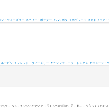
ロン・ウィーズリー
#
ハリー・ポッター
#
ハリポタ
#
ホグワーツ
#
セドリック・
・ルーピン
#
フレッド・ウィーズリー
#
ニンファドーラ・トンクス
#
ジョージ・
れたよね。 「君のお願いならなんでも聞くぞ」って だからさ、聞いてよ。 私の最初で