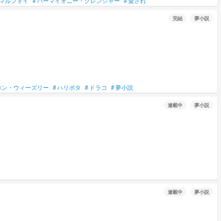
マルフォイ
#
ハーマイオニー・グレンジャー
#
愛され
完結
夢小説
ロン・ウィーズリー
#
ハリポタ
#
ドラコ
#
夢小説
連載中
夢小説
連載中
夢小説