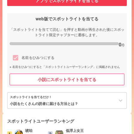
アプリでスポットライトを当てる
web版でスポットライトを当てる
「スポットライトを当てて読む」を押すと動画が再生された後にスポッ
トライト限定チャプターに遷移します。
0
/0
名前をひみつにする
名前をひみつにすると「スポットライトユーザーランキング」に掲載されません
小説にスポットライトを当てる
スポットライトを当てるだけ！
keyboard_arrow_down
小説をたくさんの読者に届ける方法とは？
スポットライトユーザーランキング
琥珀
低浮上女王
1
2