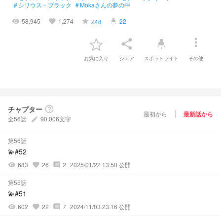
#
シリウス・ブラック
#
Mokaさんの夢の中
58,945
1,274
22
248
visibility
favorite
grade
highlight
more_vert
share
highlight
お気に入り
シェア
スポットライト
その他
チャプター
help_outline
最初から
最新話から
全56話
90,006文字
create
第56話
💫#52
683
26
2
2025/01/22 13:50 公開
visibility
favorite
comment
第55話
💫#51
602
22
7
2024/11/03 23:16 公開
visibility
favorite
comment