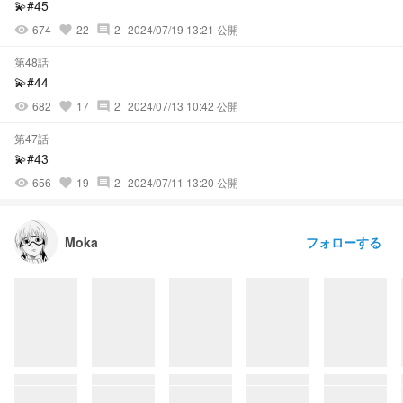
💫#45
674
22
2
2024/07/19 13:21 公開
visibility
favorite
comment
第48話
💫#44
682
17
2
2024/07/13 10:42 公開
visibility
favorite
comment
第47話
💫#43
656
19
2
2024/07/11 13:20 公開
visibility
favorite
comment
フォローする
Moka