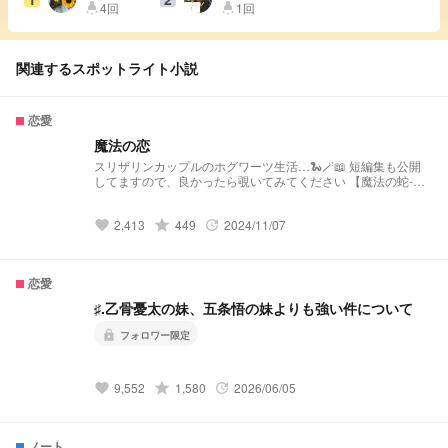
4回
1回
highlight
highlight
関連するスポットライト小説
恋愛
魔法の恋
スリザリンカップルのホグワーツ生活…🐍🪄📖 短編集も公開
してますので、良かったら覗いてみてください 【魔法の蛇-ド
ラコ短編集-】
https://novel.prcm.jp/novel/a4aXXkmum2zdvSnarZTS
2,413
grade
449
2024/11/07
favorite
update
恋愛
♯.乙骨憂太の妹、五条悟の妹よりも強い件について
lock
フォロワー限定
9,552
grade
1,580
2026/06/05
favorite
update
ノート