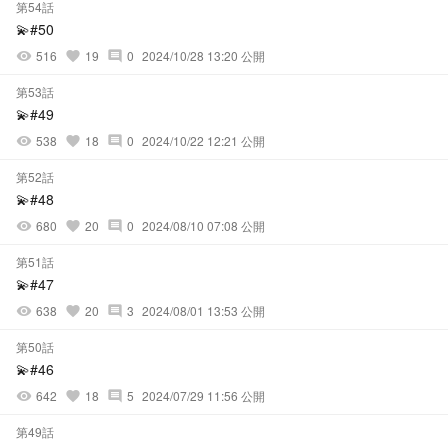
第54話
💫#50
516
19
0
2024/10/28 13:20 公開
visibility
favorite
comment
第53話
💫#49
538
18
0
2024/10/22 12:21 公開
visibility
favorite
comment
第52話
💫#48
680
20
0
2024/08/10 07:08 公開
visibility
favorite
comment
第51話
💫#47
638
20
3
2024/08/01 13:53 公開
visibility
favorite
comment
第50話
💫#46
642
18
5
2024/07/29 11:56 公開
visibility
favorite
comment
第49話