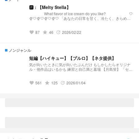
🅿︎ : 【Melty Stella】
What flavor of ice cream do you like? 🤍
🍨🤍🍨🤍🍨🤍🍨🤍 「あなたの日常を甘く、冷たく、きらめか
せる。」 【Melty Stellaとは？】 『Melty Stella』は、星
(Stella)のような輝きと、心を甘く溶かす(Melty)ような配信を
87
grade
46
2026/02/22
届けるプリチューバ事務所です。 略称:メルステ 事務
favorite
update
所FN:Toppings 事務所FM:🧊🍨🌟 語りタグ:溶けちゃ
う前に星になる 🤍🍨🤍🍨🤍🍨🤍🍨🤍 発
祥:https://novel.prcm.jp/novel/oZI9SHphr7KqNMd8dkMn
ノンジャンル
短編【ハイキュー】【ブルロ】【ネタ提供】
気が向いたときに気が向いたぶんだけ もしかしたらオリジナ
ル・他作品はいるかも 練習と自己満と墓場 【月島蛍】 「セレ
ンディピティ」 小説になりました↓↓↓
https://novel.prcm.jp/novel/BmzRdh3txTUibqXXVZof 【二口堅
561
grade
125
2026/01/04
治】 「先輩、まだ独り身なんすか？(笑)」 小説になりました↓
favorite
update
↓ ↓ https://novel.prcm.jp/novel/cXlcBIt2Ne2PhzvRzV2Q 【孤
爪研磨】 「そこのけそこのけ 勇者が通る」 小説になりました
↓ ↓ ↓ https://novel.prcm.jp/novel/Cxxu2EBITSt0wLuPjQ4n
【白布】 「浮いてた彼女が”浮いて”いた」 小説になりました↓
↓ ↓ https://novel.prcm.jp/novel/wm18GhLSixpJNbKeARoK
【宮侑】(角名) 「ちみけも買ったら男子高校生拾った話」 小説
になりました↓ ↓ ↓
https://novel.prcm.jp/novel/nMbYXcbwwQjoQ15Ja254 【牛
島】 「籠の中の雛 コンビニを知る」 小説になりました↓ ↓ ↓
https://novel.prcm.jp/novel/z2FYtWfMjUFHn8taeLfl