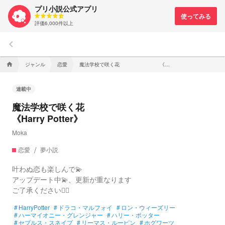
プリ小説公式アプリ
評価6,000件以上
keyboard_arrow_left
ジャンル
恋愛
魔法学校で咲く花 《Harry Potter》
home
連載中
魔法学校で咲く花
《Harry Potter》
Moka
恋愛
夢小説
叶わぬ恋も楽しんで💫
アップデート中💫、更新が重なります
ご了承ください🙇‍♀️
#
HarryPotter
#
ドラコ・マルフォイ
#
ロン・ウィーズリー
#
ハーマイオニー・グレンジャー
#
ハリー・ポッター
#
セブルス・スネイプ
#
リーマス・ルーピン
#
ホグワーツ