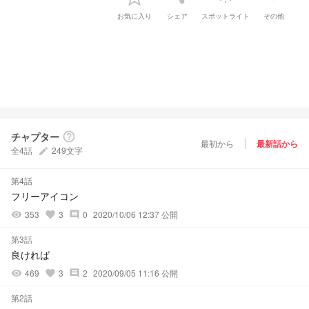
お気に入り
シェア
スポットライト
その他
チャプター
help_outline
最初から
最新話から
全4話
249文字
create
第4話
フリーアイコン
353
3
0
2020/10/06 12:37 公開
visibility
favorite
comment
第3話
良ければ
469
3
2
2020/09/05 11:16 公開
visibility
favorite
comment
第2話