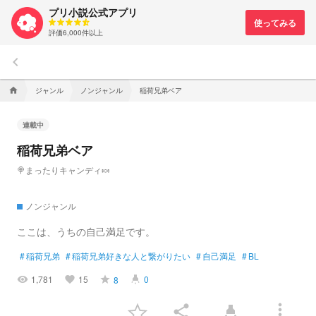
プリ小説公式アプリ
評価6,000件以上
keyboard_arrow_left
ジャンル
ノンジャンル
稲荷兄弟ベア
home
連載中
稲荷兄弟ベア
🍭まったりキャンディ🍬
ノンジャンル
ここは、うちの自己満足です。
#
稲荷兄弟
#
稲荷兄弟好きな人と繋がりたい
#
自己満足
#
BL
1,781
15
0
8
visibility
favorite
grade
highlight
more_vert
share
highlight