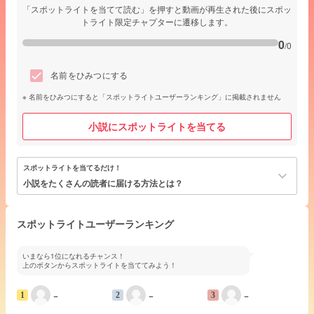
「スポットライトを当てて読む」を押すと動画が再生された後にスポッ
トライト限定チャプターに遷移します。
0
/0
名前をひみつにする
名前をひみつにすると「スポットライトユーザーランキング」に掲載されません
小説にスポットライトを当てる
スポットライトを当てるだけ！
keyboard_arrow_down
小説をたくさんの読者に届ける方法とは？
スポットライトユーザーランキング
いまなら1位になれるチャンス！
上のボタンからスポットライトを当ててみよう！
−
−
−
1
2
3