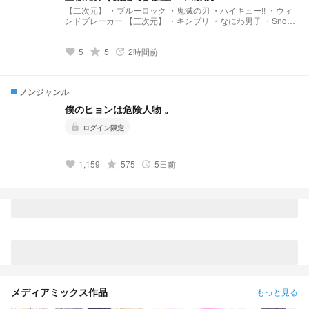
【二次元】 ・ブルーロック ・鬼滅の刃 ・ハイキュー!! ・ウィ
ンドブレーカー 【三次元】 ・キンプリ ・なにわ男子 ・Snow
Man
5
grade
5
2時間前
favorite
update
ノンジャンル
僕のヒョンは危険人物 。
lock
ログイン限定
1,159
grade
575
5日前
favorite
update
メディアミックス作品
もっと見る