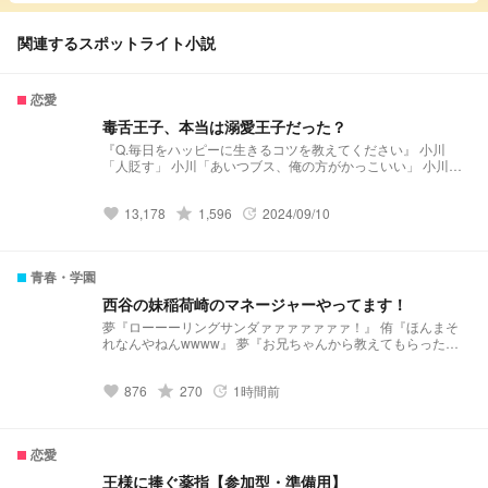
関連するスポットライト小説
恋愛
毒舌王子、本当は溺愛王子だった？
『Q.毎日をハッピーに生きるコツを教えてください』 小川
「人貶す」 小川「あいつブス、俺の方がかっこいい」 小川
「あいつ足短い、俺の方が足長い」 バレーボール界の毒舌王
子の本当の姿は、 小川「好きだよ」 小川「一生、そばにいて
13,178
grade
1,596
2024/09/10
ほしい」 溺愛王子だった？
favorite
update
青春・学園
西谷の妹稲荷崎のマネージャーやってます！
夢『ローーーリングサンダァァァァァァァ！』 侑『ほんまそ
れなんやねんwwww』 夢『お兄ちゃんから教えてもらった必
殺技ﾄﾞﾔｧ』 銀『ただのレシーブやけど…ww』 治『兄さんのネ
ーミングセンスなさすぎやろw』 角名『ｵﾎﾎﾎﾎﾎwwww』 夢『ﾁ
876
grade
270
1時間前
ｯお兄ちゃんバカにすんな‪…ぶち殺すぞ？？』
favorite
update
恋愛
王様に捧ぐ薬指【参加型・準備用】