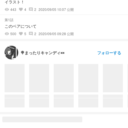
イラスト！
443
4
2
2020/09/05 10:07 公開
visibility
favorite
comment
第1話
このベアについて
500
5
2
2020/09/05 09:28 公開
visibility
favorite
comment
フォローする
🍭まったりキャンディ🍬