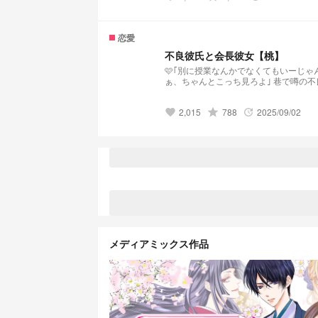
恋愛
不良彼氏と会長彼女【桃】
🩷｢別に授業なんかでなくてもいーじゃん｣ 🩷｢地毛ならいいでしょ、生まれつきだし｣ 🩷｢ねーえ、ぎゅーしてよ｣
ぁ、ちゃんとこっち見ろよ｣ 巷で噂の不良少年 彼女には甘々らしいです＿ ✄------------------------------------------------------------
2,015
grade
788
2025/09/02
favorite
update
メディアミックス作品