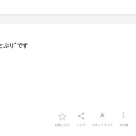
とぷりﾞです
more_vert
share
highlight
お気に入り
シェア
スポットライト
その他