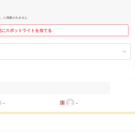
グ」に掲載されません
説にスポットライトを当てる
keyboard_arrow_down
−
−
3