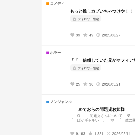
コメディ
もっと推しカプいちゃつけや！！
lock
フォロワー限定
39
grade
49
2025/08/27
favorite
update
ホラー
「「 信頼していた兄がマフィア
lock
フォロワー限定
25
grade
36
2026/05/21
favorite
update
ノンジャンル
めておらの問題児お姫様
Q . 問題児さんについて 💜 「 悪い子じゃないんです … 」 ♥️ 「 何回怒ったかなー 笑 」 💛
「 ばかギャルい 」 🩵 「 敵に
9,193
grade
1,881
2026/03/11
favorite
update