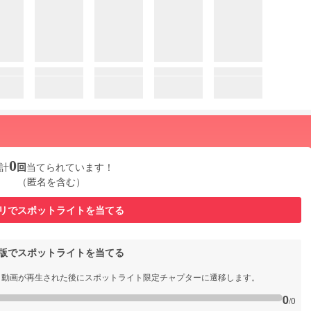
0
計
回
当てられています！
（匿名を含む）
リでスポットライトを当てる
b版でスポットライトを当てる
と動画が再生された後にスポットライト限定チャプターに遷移します。
0
/0