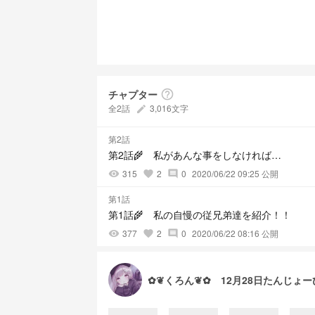
チャプター
help_outline
全2話
3,016文字
create
第2話
第2話🌾 私があんな事をしなければ…
315
2
0
2020/06/22 09:25 公開
visibility
favorite
comment
第1話
第1話🌾 私の自慢の従兄弟達を紹介！！
377
2
0
2020/06/22 08:16 公開
visibility
favorite
comment
✿❦くろん❦✿ 12月28日たんじょー