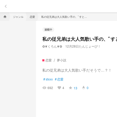
keyboard_arrow_left
ジャンル
恋愛
私の従兄弟は大人気歌い手の、ﾞすとぷりﾞです
home
連載中
私の従兄弟は大人気歌い手の、ﾞす
✿❦くろん❦✿ 12月28日たんじょーび！
恋愛
夢小説
私の従兄弟は大人気歌い手だそうで…？！
#
stxxx
#
恋愛
692
4
0
13
visibility
favorite
grade
highlight