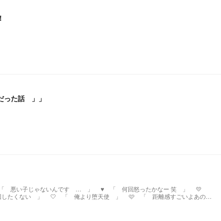
！
だった話 」」
回したくない 」 🤍 「 俺より堕天使 」 🩷 「 距離感すごいよあの
人 」 💚 「 だって私悪くないもん ！ 」 《 mtor main 》