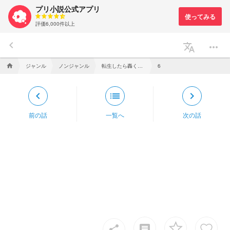
プリ小説公式アプリ
評価6,000件以上
keyboard_arrow_left
translate
more_horiz
ジャンル
ノンジャンル
転生したら轟くんの妹でした。
home
6
keyboard_arrow_left
list
keyboard_arrow_right
前の話
一覧へ
次の話
insert_comment
share