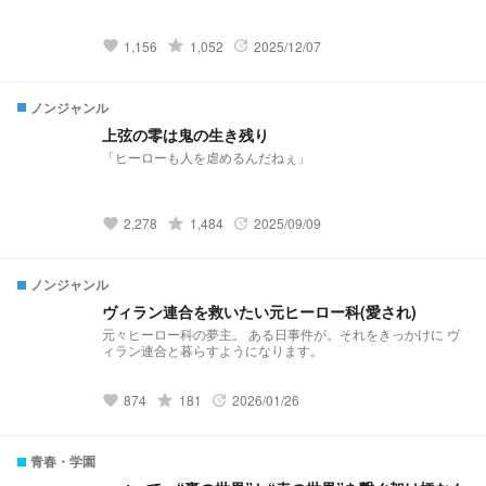
grade
1,156
1,052
2025/12/07
favorite
update
ノンジャンル
上弦の零は鬼の生き残り
「ヒーローも人を虐めるんだねぇ」
grade
2,278
1,484
2025/09/09
favorite
update
ノンジャンル
ヴィラン連合を救いたい元ヒーロー科(愛され)
元々ヒーロー科の夢主。 ある日事件が。それをきっかけに ヴ
ィラン連合と暮らすようになります。
grade
874
181
2026/01/26
favorite
update
青春・学園