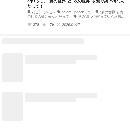
crptって、“裏の世界”と“表の世界”を繋ぐ架け橋なん
だって！
🗣️ ねぇ知ってる？ 🗣️ colorful peachって、 🗣️ “裏の世界”と表
の世界の架け橋なんだって！ 🗣️ その“裏”と“表”っていう意味は
わかんないけど… 🗣️ まぁとにかく、すごい人なんだ〜！ ーー
grade
378
179
2026/01/27
favorite
update
ー 「crptって“裏の世界”と”表の世界“を繋ぐ架け橋なんだっ
て！」