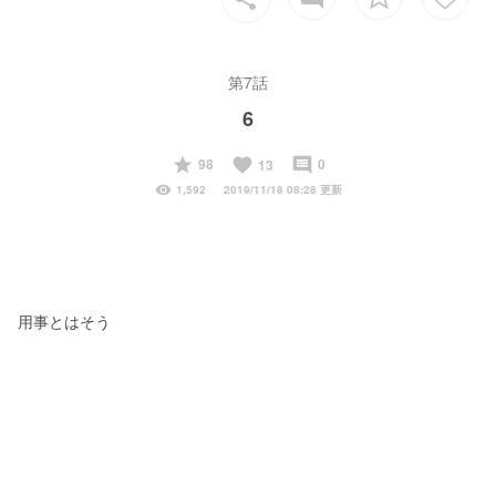
第7話
6
start
favorite
insert_comment
98
0
13
visibility
1,592
2019/11/18 08:28 更新
用事とはそう