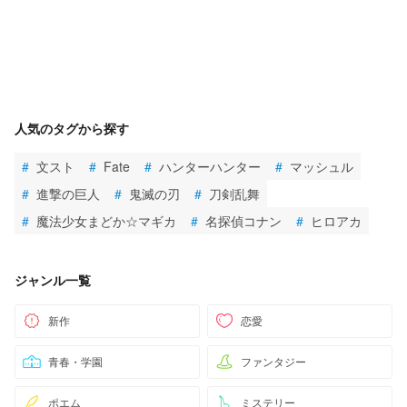
人気のタグから探す
#
文スト
#
Fate
#
ハンターハンター
#
マッシュル
#
進撃の巨人
#
鬼滅の刃
#
刀剣乱舞
#
魔法少女まどか☆マギカ
#
名探偵コナン
#
ヒロアカ
ジャンル一覧
新作
恋愛
青春・学園
ファンタジー
ポエム
ミステリー