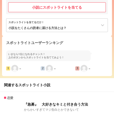
小説にスポットライトを当てる
スポットライトを当てるだけ！
keyboard_arrow_down
小説をたくさんの読者に届ける方法とは？
スポットライトユーザーランキング
いまなら1位になれるチャンス！
上のボタンからスポットライトを当ててみよう！
−
−
−
1
2
3
関連するスポットライト小説
恋愛
『急募』 大好きなキミと付き合う方法
からかいすぎてマジ告白とかできないて