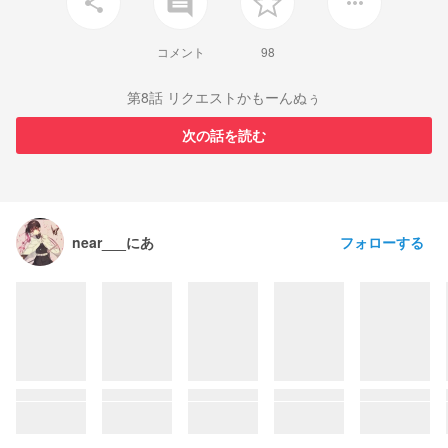
insert_comment
share
more_horiz
コメント
98
第8話 リクエストかもーんぬぅ
次の話を読む
フォローする
near___にあ