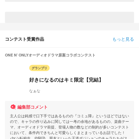
コンテスト受賞作品
もっと見る
ONE N’ ONLYオーディオドラマ原案コラボコンテスト
グランプリ
好きになるのはキミ限定【完結】
なぁな
編集部コメント
主人公は鈍感で口下手ではあるものの『コミュ障』というほどではない
ので、キャラの作り込みに関しては一考の余地があるものの、楽曲テー
マ、オーディオドラマ前提、登場人物の数などの制約が多いコンテスト
において、条件内できちんと可愛らしくまとまっているお話でした！
<br />転校生、幼馴染、親友といった王道ポジションのキャラたちがス