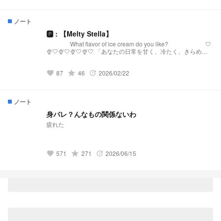
いる純白の蝶はと言うと··········· 夢主:はぁ？！再婚？！ 夢主:新
しい兄弟？！ 夢主:バリバリ不良校じゃねぇかよ!!! 最強の高校
生。新しく兄弟出来ました＆不良校に転校?! 𝕤𝕥𝕒𝕣𝕥 ⚠︎パクリ
ノート
❌(似ているものがあってもパクリではありません。)口調迷
子。
🅿︎ : 【Melty Stella】
What flavor of ice cream do you like? 🤍
🍨🤍🍨🤍🍨🤍🍨🤍 「あなたの日常を甘く、冷たく、きらめか
せる。」 【Melty Stellaとは？】 『Melty Stella』は、星
(Stella)のような輝きと、心を甘く溶かす(Melty)ような配信を
87
grade
46
2026/02/22
届けるプリチューバ事務所です。 略称:メルステ 事務
favorite
update
所FN:Toppings 事務所FM:🧊🍨🌟 語りタグ:溶けちゃ
う前に星になる 🤍🍨🤍🍨🤍🍨🤍🍨🤍 発
祥:https://novel.prcm.jp/novel/oZI9SHphr7KqNMd8dkMn
ノート
身バレ？んなもの関係ないわ
疲れた
571
grade
271
2026/06/15
favorite
update