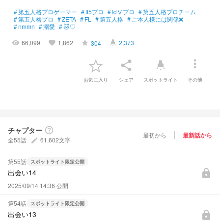
#
第五人格プロゲーマー
#
tt5プロ
#
IdⅤプロ
#
第五人格プロチーム
#
第五人格プロ
#
ZETA
#
FL
#
第五人格
#
ご本人様には関係❌
#
nmmn
#
溺愛
#
🐱♡
66,099
1,862
2,373
304
visibility
favorite
grade
highlight
more_vert
share
highlight
お気に入り
シェア
スポットライト
その他
チャプター
help_outline
最初から
最新話から
全55話
61,602文字
create
第55話
スポットライト限定公開
出会い14
lock
2025/09/14 14:36 公開
第54話
スポットライト限定公開
出会い13
lock