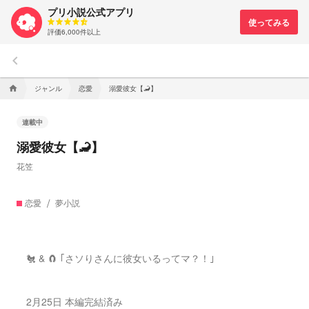
プリ小説公式アプリ
評価6,000件以上
keyboard_arrow_left
ジャンル
恋愛
溺愛彼女【🦂】
home
連載中
溺愛彼女【🦂】
花笠
恋愛
夢小説
🐔 & 🧲 ｢さソりさんに彼女いるってマ？！｣
2月25日 本編完結済み