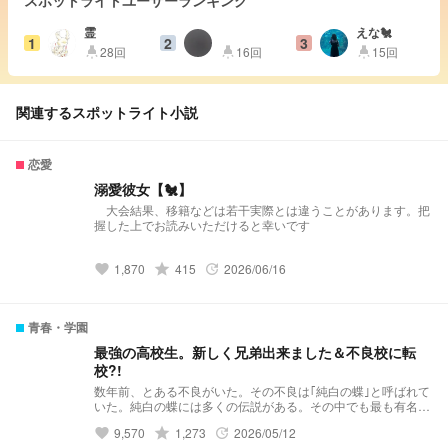
スポットライトユーザーランキング
霊
えな🐔
1
2
3
28回
16回
15回
highlight
highlight
highlight
関連するスポットライト小説
恋愛
溺愛彼女【🐔】
大会結果、移籍などは若干実際とは違うことがあります。把
握した上でお読みいただけると幸いです
1,870
grade
415
2026/06/16
favorite
update
青春・学園
最強の高校生。新しく兄弟出来ました＆不良校に転
校?!
数年前、とある不良がいた。その不良は｢純白の蝶｣と呼ばれて
いた。純白の蝶には多くの伝説がある。その中でも最も有名な
伝説……それは｢violent破滅｣これはviolentという極悪非道な不
9,570
grade
1,273
2026/05/12
favorite
update
良グループを1人で潰したという伝説だ。 そんな伝説を持って