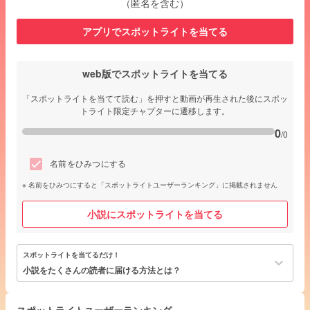
（匿名を含む）
アプリでスポットライトを当てる
web版でスポットライトを当てる
「スポットライトを当てて読む」を押すと動画が再生された後にスポッ
トライト限定チャプターに遷移します。
0
/0
名前をひみつにする
名前をひみつにすると「スポットライトユーザーランキング」に掲載されません
小説にスポットライトを当てる
スポットライトを当てるだけ！
keyboard_arrow_down
小説をたくさんの読者に届ける方法とは？