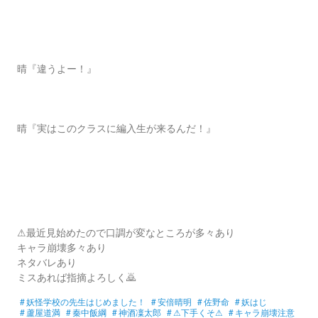
晴『違うよー！』
晴『実はこのクラスに編入生が来るんだ！』
⚠最近見始めたので口調が変なところが多々あり
キャラ崩壊多々あり
ネタバレあり
ミスあれば指摘よろしく🙇
#
妖怪学校の先生はじめました！
#
安倍晴明
#
佐野命
#
妖はじ
#
蘆屋道満
#
秦中飯綱
#
神酒凜太郎
#
⚠下手くそ⚠
#
キャラ崩壊注意