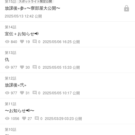
第15話
スポットライト限定公開
放課後«参»〜寮部屋大公開〜
lock
2025/05/13 12:42 公開
第14話
宣伝＋お知らせ📢
840
19
0
2025/05/06 16:25 公開
visibility
favorite
comment
第13話
仇
977
30
0
2025/05/05 15:33 公開
visibility
favorite
comment
第12話
放課後«弐»
977
31
0
2025/05/05 10:17 公開
visibility
favorite
comment
第11話
〜お知らせ📢〜
1056
27
0
2025/03/29 03:23 公開
visibility
favorite
comment
第10話