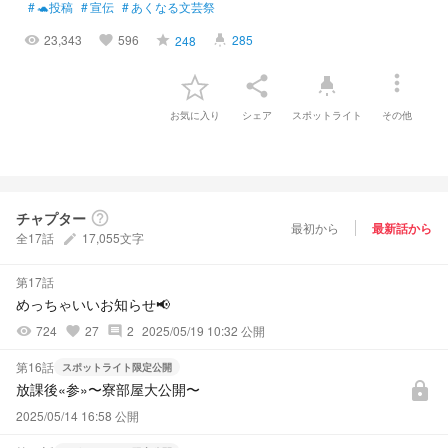
#
🐢投稿
#
宣伝
#
あくなる文芸祭
23,343
596
285
248
visibility
favorite
grade
highlight
more_vert
share
highlight
お気に入り
シェア
スポットライト
その他
チャプター
help_outline
最初から
最新話から
全17話
17,055文字
create
第17話
めっちゃいいお知らせ📢
724
27
2
2025/05/19 10:32 公開
visibility
favorite
comment
第16話
スポットライト限定公開
放課後«参»〜寮部屋大公開〜
lock
2025/05/14 16:58 公開