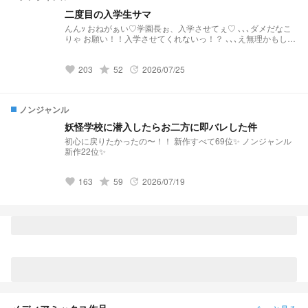
ー ▪️妖はじ単行本13、14、21巻のネタバレ🐜 ▪️逃げ若にわかな
二度目の入学生サマ
のでキャラ崩壊の可能性🐜 ※センシティブなシーンは今のとこ
んんｯ おねがぁい♡学園長ぉ、入学させてぇ♡ ､､､ダメだなこ
ろありません
りゃ お願い！！入学させてくれないっ！？ ､､､え無理かもしれ
┈┈┈┈┈┈┈┈┈┈┈┈┈┈┈┈┈┈┈┈┈┈ ～表紙～
ない ダメだ。コメディに全振りするか！
https://novel.prcm.jp/user/OOb4tLwLQNgjDZR9NSJ64hFtaUl2
ちゃん イラストも小説もめっちゃうまいので是非… .ᐟ
203
grade
52
2026/07/25
favorite
update
┈┈┈┈┈┈┈┈┈┈┈┈┈┈┈┈┈┈┈┈┈┈ リアル的な
事情のため投稿は不定期となります💦
ノンジャンル
妖怪学校に潜入したらお二方に即バレした件
初心に戻りたかったの〜！！ 新作すべて69位✨ ノンジャンル
新作22位✨
163
grade
59
2026/07/19
favorite
update