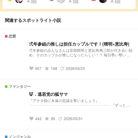
レイとペア
3回
3回
3回
highlight
highlight
highlight
画!♡
関連するスポットライト小説
恋愛
弍年参組の推しは担任カップルです！(晴明×恵比寿)
弍年参組のみんなさんは安部晴明と恵比寿夷三郎が付き合い始
め、そのカップルが推しになったらしい！？ 毎日尊い尊い炸
裂！初心者カップル晴恵比がお送りする、BLコメディ小説！
607
grade
168
2026/04/20
favorite
update
ファンタジー
🦊．逃若党の狐サマ
『アナタ様に永遠の忠誠を誓いましょう』
┈┈┈┈┈┈┈┈┈┈┈┈┈┈┈┈┈┈┈┈┈┈ 『ずっと…
ずっと…アレが脳に焼き付いて離れないのです…ッ』
┈┈┈┈┈┈┈┈┈┈┈┈┈┈┈┈┈┈┈┈┈┈ 『…アナタ
443
grade
99
2026/05/31
方は、"あの方"の様に私を魅せてくれますか？』
favorite
update
┈┈┈┈┈┈┈┈┈┈┈┈┈┈┈┈┈┈┈┈┈┈ これは…一
匹の狐がとある英雄に仕えたお話
┈┈┈┈┈┈┈┈┈┈┈┈┈┈┈┈┈┈┈┈┈┈ ◤◢◤
ノンジャンル
◢◤⚠️WARNING⚠️◢◤◢◤◢ ▪️妖はじ×逃げ若のクロスオーバ