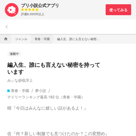
プリ小説公式アプリ
評価6,000件以上
keyboard_arrow_left
ジャンル
青春・学園
編入生、誰にも言えない秘密を持っています
home
連載中
編入生、誰にも言えない秘密を持って
います
みぃな@低浮上
青春・学園
夢小説
デイリーランキング最高 182 位（青春・学園）
晴『今日はみんなに嬉しい話があるよ！』
佐『何？新しい制服でも見つけたのか？この変態め』