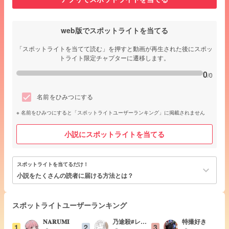
web版でスポットライトを当てる
「スポットライトを当てて読む」を押すと動画が再生された後にスポッ
トライト限定チャプターに遷移します。
0
/0
名前をひみつにする
名前をひみつにすると「スポットライトユーザーランキング」に掲載されません
小説にスポットライトを当てる
スポットライトを当てるだけ！
keyboard_arrow_down
小説をたくさんの読者に届ける方法とは？
スポットライトユーザーランキング
𝐍𝐀𝐑𝐔𝐌𝐈
乃途殺#レイ
特撮好き
1
2
3