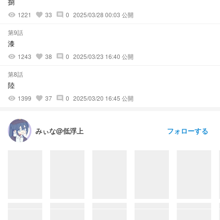
捌
1221
33
0
2025/03/28 00:03 公開
visibility
favorite
comment
第9話
漆
1243
38
0
2025/03/23 16:40 公開
visibility
favorite
comment
第8話
陸
1399
37
0
2025/03/20 16:45 公開
visibility
favorite
comment
フォローする
みぃな@低浮上