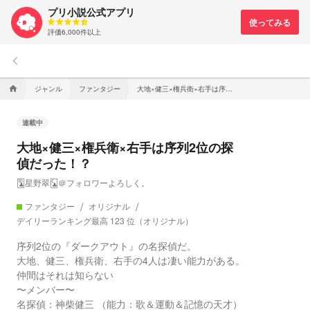
プリ小説公式アプリ
評価6,000件以上
keyboard_arrow_left
ジャンル
ファンタジー
大地×健三×権兵衛×右手は序列2位の探偵だった！？
home
連載中
大地×健三×権兵衛×右手は序列2位の探
偵だった！？
🃚星野翠🃜＠フォロワーよろしく。
ファンタジー
オリジナル
デイリーランキング最高 123 位（オリジナル）
序列2位の『ダークアウト』の名探偵だ。
大地、健三、権兵衛、右手の4人は凄い能力がある。
仲間はそれは知らない
〜メンバー〜
名探偵：神柴健三 （能力：歌＆運動＆記憶の天才）