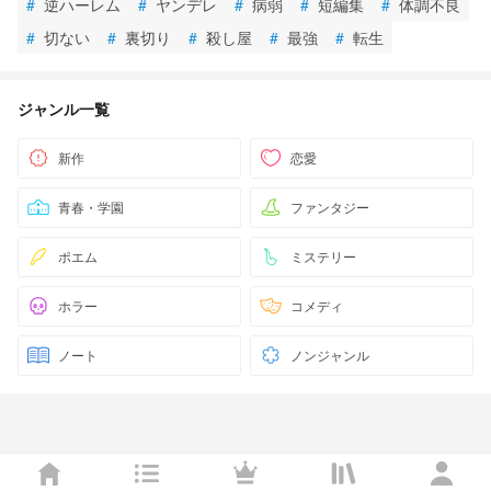
#
逆ハーレム
#
ヤンデレ
#
病弱
#
短編集
#
体調不良
#
切ない
#
裏切り
#
殺し屋
#
最強
#
転生
ジャンル一覧
新作
恋愛
青春・学園
ファンタジー
ポエム
ミステリー
ホラー
コメディ
ノート
ノンジャンル