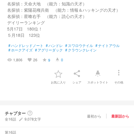
名探偵：天命大地 （能力：知識の天才）
名探偵：紫陽花権兵衛 （能力：情報＆ハッキングの天才）
名探偵：星喰右手 （能力：読心の天才）
デイリーランキング
5月17日 180位！
５月18日 123位
#
ハンドレッドノート
#
ハンドレ
#
スワロウテイル
#
ナイトアウル
#
ホークアイズ
#
アグリーダック
#
クラウンクレイン
1,806
26
0
9
visibility
favorite
grade
highlight
more_vert
share
highlight
お気に入り
シェア
スポットライト
その他
チャプター
help_outline
最初から
最新話から
全16話
9,078文字
create
第16話