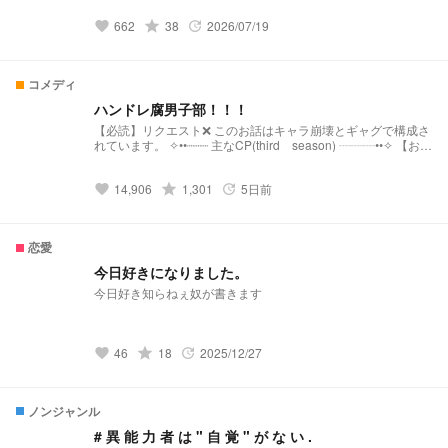
662
grade
38
2026/07/19
favorite
update
コメディ
ハンドレ腐男子部！！！
【必読】リクエスト❌ このお話はキャラ崩壊とギャグで構成さ
れています。 ✧••┈┈┈ 主なCP(third season) ┈┈┈••✧ 【お付
き合い組】 ➴♡大縦 ➴♡健純 ➴♡サカ翠 ➴♡杖サト ➴♡光権
【付き合ってない】 ➴♡仁瑠衣 ➴♡右左 ➴♡まど誠 ➴♡雷結
14,906
grade
1,301
5日前
➴♡彩舞 ➴♡カイ百 ➴♡千恵 特に塔翠さんがとっても可哀そ
favorite
update
うなキャラ崩壊っ！ 腐男子化した塔翠さんとその仲間たちで
繰り広げられる(？)コメディ！！！ ＊この小説のせいで翠さん
と純さんの腐男子小説が増えたとか聞きましたが一切責任とり
恋愛
ませんもっとやれ。＊ ✧••┈┈┈Another┈┈┈••✧ ꪑ活動報告
→https://novel.prcm.jp/novel/UwEtiqcm8n24M0pfhdln ꪑR版
今日好きになりました。
→https://novel.prcm.jp/novel/xaGeib208KfCiVvtWIcg ꪑ通常版
今日好き知らねぇ奴が書きます
→ https://novel.prcm.jp/novel/5kfhB7gCFYbXIhGW7Byj ꪑダン
ガンロンパパロディ
→https://novel.prcm.jp/novel/Prc6bnBuap5krNc9VF4e ꪑ意外
なペアの1日→
46
grade
18
2025/12/27
favorite
update
https://novel.prcm.jp/novel/1rXSjRVxGKPNuWy9yHER ꪑフォ
ロワー限定→
https://novel.prcm.jp/novel/Y6rGHlD05ivF3JO7vxOK ꪑリスメ
モ→ https://novel.prcm.jp/novel/Xn4zsFEap2eqRtCzgQMg ꪑ
ノンジャンル
大縦オンリーギャグ→
https://novel.prcm.jp/novel/W134WAHTOVU9t83FkZXv ꪑマホ
# 異 能 力 者 は " 自 覚 " が な い .
ウショウネン→ https://novel.prcm.jp/novel/SbcIlxwzGBz