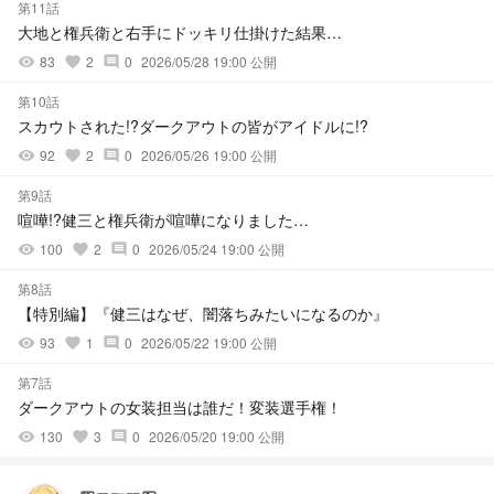
第11話
大地と権兵衛と右手にドッキリ仕掛けた結果…
83
2
0
2026/05/28 19:00 公開
visibility
favorite
comment
第10話
スカウトされた!?ダークアウトの皆がアイドルに!?
92
2
0
2026/05/26 19:00 公開
visibility
favorite
comment
第9話
喧嘩!?健三と権兵衛が喧嘩になりました…
100
2
0
2026/05/24 19:00 公開
visibility
favorite
comment
第8話
【特別編】『健三はなぜ、闇落ちみたいになるのか』
93
1
0
2026/05/22 19:00 公開
visibility
favorite
comment
第7話
ダークアウトの女装担当は誰だ！変装選手権！
130
3
0
2026/05/20 19:00 公開
visibility
favorite
comment