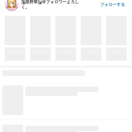
🃚星野翠🃜＠フォロワーよろし
フォローする
く。