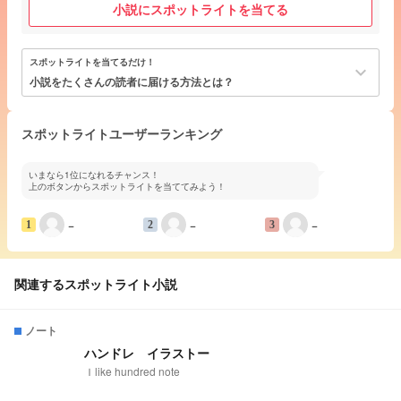
小説にスポットライトを当てる
スポットライトを当てるだけ！
keyboard_arrow_down
小説をたくさんの読者に届ける方法とは？
スポットライトユーザーランキング
いまなら1位になれるチャンス！
上のボタンからスポットライトを当ててみよう！
−
−
−
1
2
3
関連するスポットライト小説
ノート
ハンドレ イラストー
Ｉlike hundred note