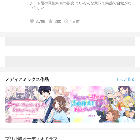
チート級の異能をもつ彼女は いろんな意味で鈍感で自覚がな
いらしい。
2,706
grade
280
1日前
favorite
update
メディアミックス作品
もっと見る
プリ小説オーディオドラマ