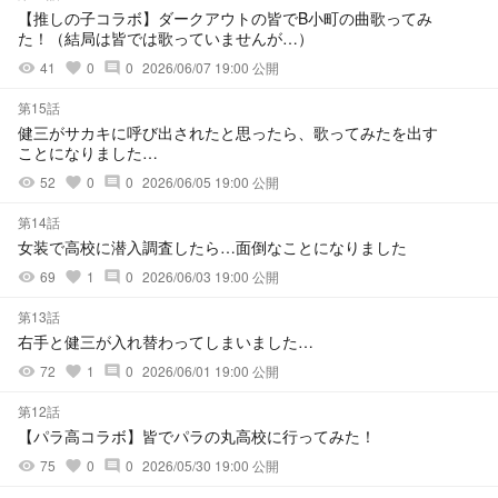
【推しの子コラボ】ダークアウトの皆でB小町の曲歌ってみ
た！（結局は皆では歌っていませんが…）
41
0
0
2026/06/07 19:00 公開
visibility
favorite
comment
第15話
健三がサカキに呼び出されたと思ったら、歌ってみたを出す
ことになりました…
52
0
0
2026/06/05 19:00 公開
visibility
favorite
comment
第14話
女装で高校に潜入調査したら…面倒なことになりました
69
1
0
2026/06/03 19:00 公開
visibility
favorite
comment
第13話
右手と健三が入れ替わってしまいました…
72
1
0
2026/06/01 19:00 公開
visibility
favorite
comment
第12話
【パラ高コラボ】皆でパラの丸高校に行ってみた！
75
0
0
2026/05/30 19:00 公開
visibility
favorite
comment