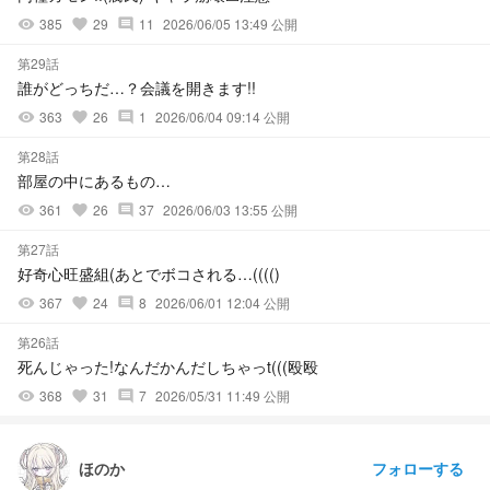
385
29
11
2026/06/05 13:49 公開
visibility
favorite
comment
第29話
誰がどっちだ…？会議を開きます!!
363
26
1
2026/06/04 09:14 公開
visibility
favorite
comment
第28話
部屋の中にあるもの…
361
26
37
2026/06/03 13:55 公開
visibility
favorite
comment
第27話
好奇心旺盛組(あとでボコされる…(((()
367
24
8
2026/06/01 12:04 公開
visibility
favorite
comment
第26話
死んじゃった!なんだかんだしちゃっt(((殴殴
368
31
7
2026/05/31 11:49 公開
visibility
favorite
comment
フォローする
ほのか