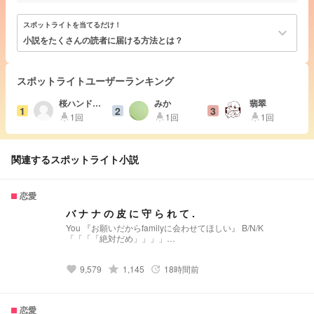
スポットライトを当てるだけ！
keyboard_arrow_down
小説をたくさんの読者に届ける方法とは？
スポットライトユーザーランキング
桜ハンドレ
みか
翡翠
1
2
3
好き
1回
1回
1回
highlight
highlight
highlight
関連するスポットライト小説
恋愛
バ ナ ナ の 皮 に 守 ら れ て .
You 『お願いだからfamilyに会わせてほしい』 B/N/K
「「「「絶対だめ」」」」
______________________________________________ 過
去一自己満です
9,579
grade
1,145
18時間前
favorite
update
恋愛