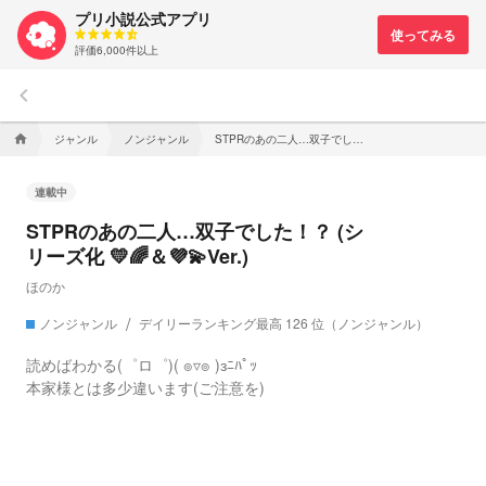
プリ小説公式アプリ
評価6,000件以上
keyboard_arrow_left
ジャンル
ノンジャンル
STPRのあの二人…双子でした！？ (シリーズ化 💛🌈＆💜💫Ver.)
home
連載中
STPRのあの二人…双子でした！？ (シ
リーズ化 💛🌈＆💜💫Ver.)
ほのか
ノンジャンル
デイリーランキング最高 126 位（ノンジャンル）
読めばわかる(゜ロ゜)( ๏▿๏ )зﾆﾊﾟｯ
本家様とは多少違います(ご注意を)