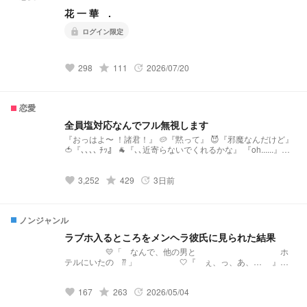
花 一 華 .
lock
ログイン限定
298
grade
111
2026/07/20
favorite
update
恋愛
全員塩対応なんでフル無視します
『おっはよ〜 ！諸君！』 🥔『黙って』 😈『邪魔なんだけど』
🍅『､､､､ ﾁｯ』 🐐『､､近寄らないでくれるかな』 『oh......』
『ねぇ、助けてクレメンス』 🎈『塩対応はありきたりだか
ら、 フル無視とか』 ☁️『一旦やってみれば〜？』 『おっ
3,252
grade
429
3日前
しゃ、やるぞい』 -------------ｷﾘﾄﾘｾﾝ----------- 🔞ver ➯
favorite
update
https://novel.prcm.jp/novel/j5cT2TV0Kz9nzlfrbZ9W 初タメ🌾は
お辞め下さい
https://novel.prcm.jp/novel/gE3mFckPpMSi3AJKeyx0 nmmn ⚠️
ノンジャンル
解釈不一致 🐜 ご本人様とは関係 🈚️ 交換宣伝随時受付中 --------
-----ｷﾘﾄﾘｾﾝ------------- デイリーランキング最高 98位 (恋愛) デイ
ラブホ入るところをメンヘラ彼氏に見られた結果
リーランキング最高195位（すべて） 〃 最高194位 〃 〃 最高
💛「 なんで、他の男と ホ
101位 〃
テルにいたの ⁇ 」 🤍『 ぇ、っ、あ、… 』
続き思いつかないので 放置してます
🙄🙄🙄
167
grade
263
2026/05/04
favorite
update