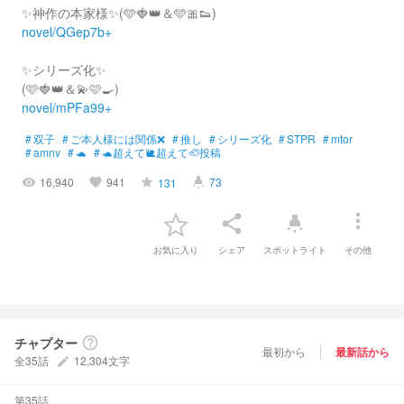
✨神作の本家様✨(🩵🍓👑＆🩵🎀👟)
novel/QGep7b+
✨シリーズ化✨
(🩷️🍓👑＆💫🩷️🍳)
novel/mPFa99+
#
双子
#
ご本人様には関係❌
#
推し
#
シリーズ化
#
STPR
#
mtor
#
amnv
#
🐢
#
🐢超えて🐌超えて🦥投稿
16,940
941
73
131
visibility
favorite
grade
highlight
more_vert
share
highlight
お気に入り
シェア
スポットライト
その他
チャプター
help_outline
最初から
最新話から
全35話
12,304文字
create
第35話