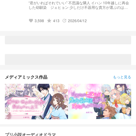
“君がいればそれでいい” 不思議な隣人 イハン 10年越しに再会
した幼馴染 ジェヒョン 少しだけ不器用な貴方が選ぶのは？
——— 初投稿につきお手柔らかに 毎日a.m 9:00 更新
3,598
grade
413
2026/04/12
favorite
update
メディアミックス作品
もっと見る
プリ小説オーディオドラマ