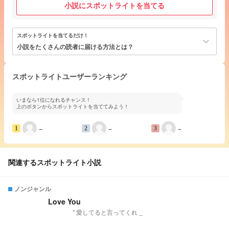
小説にスポットライトを当てる
スポットライトを当てるだけ！
keyboard_arrow_down
小説をたくさんの読者に届ける方法とは？
スポットライトユーザーランキング
いまなら1位になれるチャンス！
上のボタンからスポットライトを当ててみよう！
−
−
−
1
2
3
関連するスポットライト小説
ノンジャンル
Love You
" 愛してると言ってくれ _