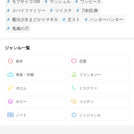
#
モブサイコ100
#
マッシュル
#
ワンピース
#
スパイファミリー
#
ツイステ
#
刀剣乱舞
#
魔法少女まどか☆マギカ
#
文スト
#
ハンターハンター
#
鬼滅の刃
ジャンル一覧
新作
恋愛
青春・学園
ファンタジー
ポエム
ミステリー
ホラー
コメディ
ノート
ノンジャンル