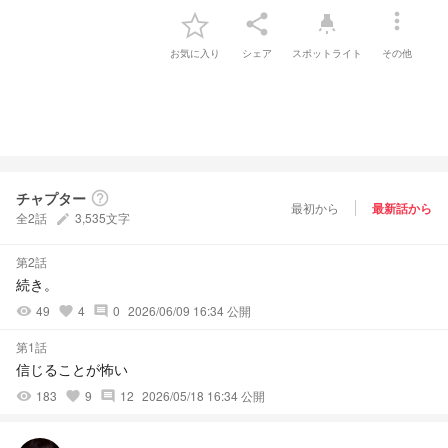
more_vert
share
highlight
お気に入り
シェア
スポットライト
その他
チャプター
help_outline
最初から
最新話から
全2話
3,535文字
create
第2話
続き。
49
4
0
2026/06/09 16:34 公開
visibility
favorite
comment
第1話
信じることが怖い
183
9
12
2026/05/18 16:34 公開
visibility
favorite
comment