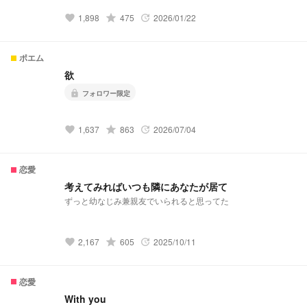
1,898
grade
475
2026/01/22
favorite
update
ポエム
欲
lock
フォロワー限定
1,637
grade
863
2026/07/04
favorite
update
恋愛
考えてみればいつも隣にあなたが居て
ずっと幼なじみ兼親友でいられると思ってた
2,167
grade
605
2025/10/11
favorite
update
恋愛
With you