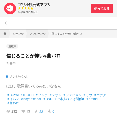
プリ小説公式アプリ
評価6,000件以上
keyboard_arrow_left
ジャンル
ノンジャンル
信じることが怖い※曲パロ
home
連載中
信じることが怖い※曲パロ
지훈🐶
ノンジャンル
ほぼ、歌詞書いてるみたいなもん
#
BOYNEXTDOOR
#
ソンホ
#
テサン
#
ジェヒョン
#
リウ
#
ウナク
#
イハン
#
boynextdoor
#
BND
#
ご本人様には関係❌
#
nmmn
#
嫌われ
232
13
0
22
visibility
favorite
grade
highlight