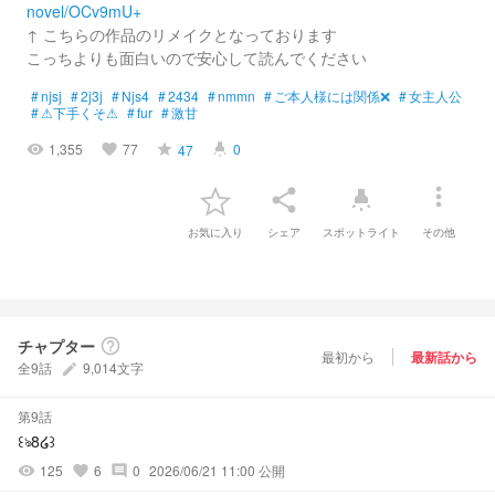
novel/OCv9mU+
↑ こちらの作品のリメイクとなっております
こっちよりも面白いので安心して読んでください
#
njsj
#
2j3j
#
Njs4
#
2434
#
nmmn
#
ご本人様には関係❌
#
女主人公
#
⚠下手くそ⚠
#
fur
#
激甘
1,355
77
0
47
visibility
favorite
grade
highlight
more_vert
share
highlight
お気に入り
シェア
スポットライト
その他
チャプター
help_outline
最初から
最新話から
全9話
9,014文字
create
第9話
꒰ঌ8໒꒱
125
6
0
2026/06/21 11:00 公開
visibility
favorite
comment