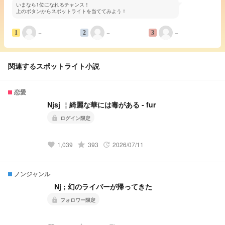
いまなら1位になれるチャンス！
上のボタンからスポットライトを当ててみよう！
−
−
−
1
2
3
関連するスポットライト小説
恋愛
Njsj ￤綺麗な華には毒がある - fur
lock
ログイン限定
1,039
grade
393
2026/07/11
favorite
update
ノンジャンル
Nj ; 幻のライバーが帰ってきた
lock
フォロワー限定