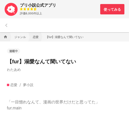
プリ小説公式アプリ
評価6,000件以上
keyboard_arrow_left
ジャンル
恋愛
【fur】溺愛なんて聞いてない
home
連載中
【fur】溺愛なんて聞いてない
わたあめ
恋愛
夢小説
「一目惚れなんて、漫画の世界だけだと思ってた」
fur.main