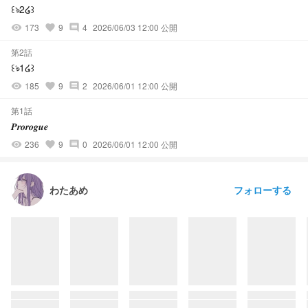
꒰ঌ2໒꒱
173
9
4
2026/06/03 12:00 公開
visibility
favorite
comment
第2話
꒰ঌ1໒꒱
185
9
2
2026/06/01 12:00 公開
visibility
favorite
comment
第1話
𝑷𝒓𝒐𝒓𝒐𝒈𝒖𝒆
236
9
0
2026/06/01 12:00 公開
visibility
favorite
comment
フォローする
わたあめ