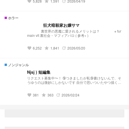
5,828
grade
1,591
2026/04/19
favorite
update
ホラー
狂犬暗殺家お嬢サマ
裏世界の悪魔に愛されるメリットは？ ※ fur
main vlt 裏社会・マフィアパロ ( 参考× )
6,252
grade
1,841
2026/05/20
favorite
update
ノンジャンル
Njsj ) 短編集
リクエスト募集中〜！ 🔞つきましたが私🔞書けないんで、そ
うゆうのは微妙にしかないです 自分で思いついたやつ描くと
不穏系とかヤンデレ系になる… 反応集も入ってるかも？？ ⚠︎
ヤンデレ要素 ⚠︎キャラ崩壊 ⚠︎解釈不一致 ⚠︎自己満 ⚠︎ヤンデレ
381
grade
363
2026/02/24
系 多
favorite
update