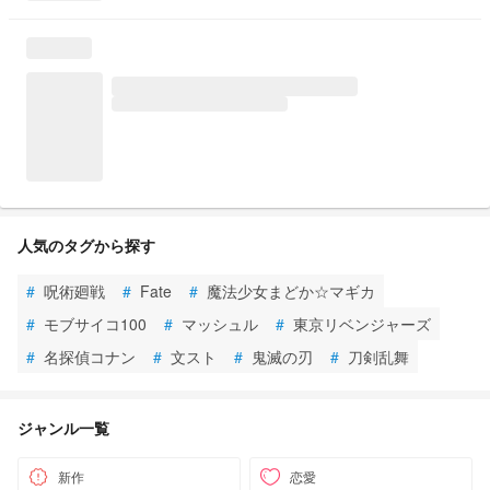
人気のタグから探す
#
呪術廻戦
#
Fate
#
魔法少女まどか☆マギカ
#
モブサイコ100
#
マッシュル
#
東京リベンジャーズ
#
名探偵コナン
#
文スト
#
鬼滅の刃
#
刀剣乱舞
ジャンル一覧
新作
恋愛