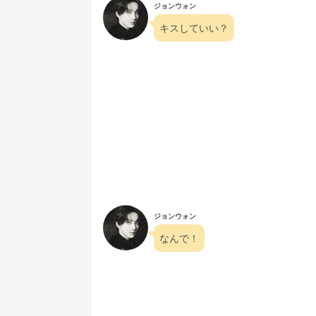
ジョンウォン
キスしていい？
ジョンウォン
なんで！