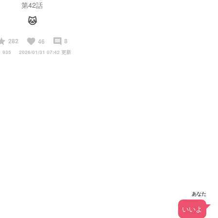
第42話
🐱
start
favorite
insert_comment
282
8
46
y
935
2026/01/31 07:42 更新
あなた
いいよ