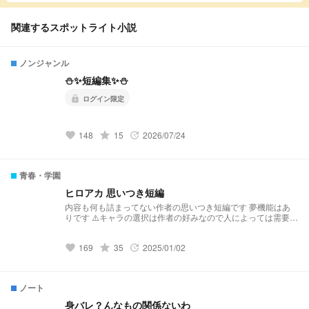
関連するスポットライト小説
ノンジャンル
⛄️✨️短編集✨️⛄️
lock
ログイン限定
148
grade
15
2026/07/24
favorite
update
青春・学園
ヒロアカ 思いつき短編
内容も何も詰まってない作者の思いつき短編です 夢機能はあ
りです ⚠️キャラの選択は作者の好みなので人によっては需要が
無さすぎると思います 夢主ちゃんの性格はキャラによって毎
話変わります 思いつきなので更新頻度は自分の妄想力次第で
169
grade
35
2025/01/02
す よろしくお願いします
favorite
update
ノート
身バレ？んなもの関係ないわ