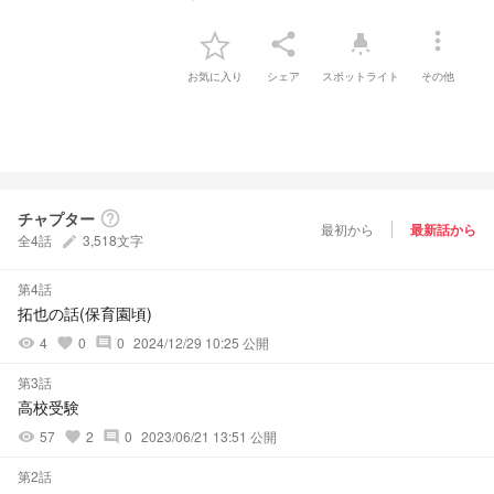
more_vert
share
highlight
お気に入り
シェア
スポットライト
その他
チャプター
help_outline
最初から
最新話から
全4話
3,518文字
create
第4話
拓也の話(保育園頃)
4
0
0
2024/12/29 10:25 公開
visibility
favorite
comment
第3話
高校受験
57
2
0
2023/06/21 13:51 公開
visibility
favorite
comment
第2話