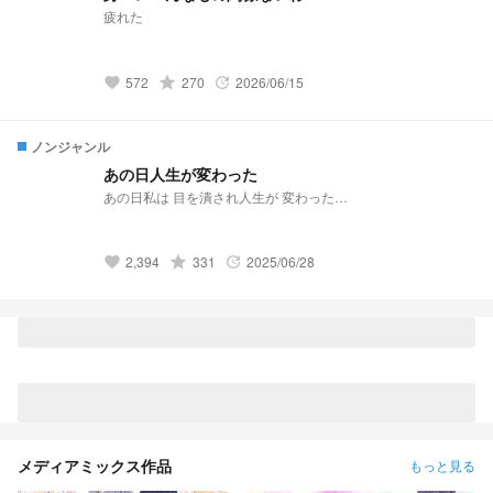
疲れた
572
grade
270
2026/06/15
favorite
update
ノンジャンル
あの日人生が変わった
あの日私は 目を潰され人生が 変わった…
2,394
grade
331
2025/06/28
favorite
update
メディアミックス作品
もっと見る