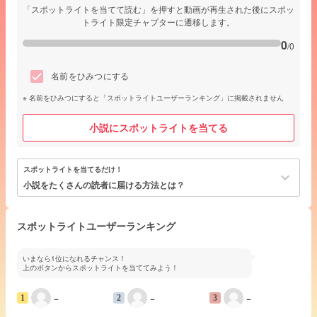
「スポットライトを当てて読む」を押すと動画が再生された後にスポッ
トライト限定チャプターに遷移します。
0
/0
名前をひみつにする
名前をひみつにすると「スポットライトユーザーランキング」に掲載されません
小説にスポットライトを当てる
スポットライトを当てるだけ！
keyboard_arrow_down
小説をたくさんの読者に届ける方法とは？
スポットライトユーザーランキング
いまなら1位になれるチャンス！
上のボタンからスポットライトを当ててみよう！
−
−
−
1
2
3