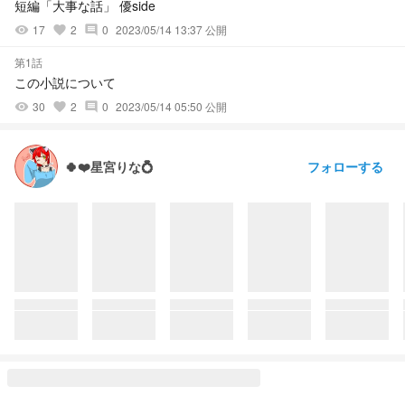
短編「大事な話」 優side
17
2
0
2023/05/14 13:37 公開
visibility
favorite
comment
第1話
この小説について
30
2
0
2023/05/14 05:50 公開
visibility
favorite
comment
フォローする
🍀❤️星宮りな💍