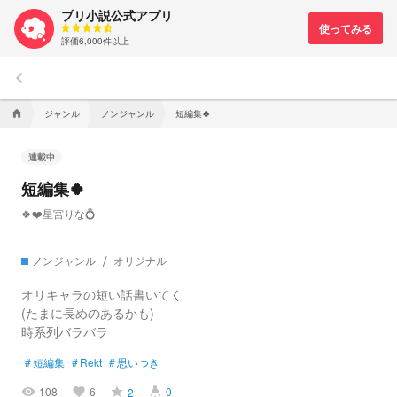
プリ小説公式アプリ
評価6,000件以上
keyboard_arrow_left
ジャンル
ノンジャンル
短編集🍀
home
連載中
短編集🍀
🍀❤️星宮りな💍
ノンジャンル
オリジナル
オリキャラの短い話書いてく
(たまに長めのあるかも)
時系列バラバラ
#
短編集
#
Rekt
#
思いつき
108
6
0
2
visibility
favorite
grade
highlight