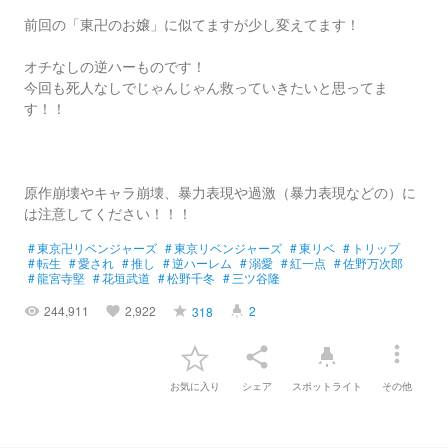
前回の「東卍のお嬢」に似てますが少し変えてます！
オチなしの逆ハーものです！
今回も死人なしでじゃんじゃん救っていきたいと思ってま
す！！
原作崩壊やキャラ崩壊、暴力表現や過激（暴力表現などの）に
は注意してください！！！
#
東京卍リベンジャーズ
#
東京リベンジャーズ
#
東リベ
#
トリップ
#
転生
#
愛され
#
推し
#
逆ハーレム
#
溺愛
#
紅一点
#
佐野万次郎
#
龍宮寺堅
#
花垣武道
#
松野千冬
#
三ツ谷隆
244,911
2,922
2
318
visibility
favorite
grade
highlight
more_vert
share
highlight
お気に入り
シェア
スポットライト
その他