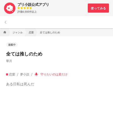
プリ小説公式アプリ
評価6,000件以上
keyboard_arrow_left
ジャンル
恋愛
全ては推しのため
home
連載中
全ては推しのため
華月
恋愛
夢小説
守りたいのは君だけ
wb_incandescent
ある日私は死んだ