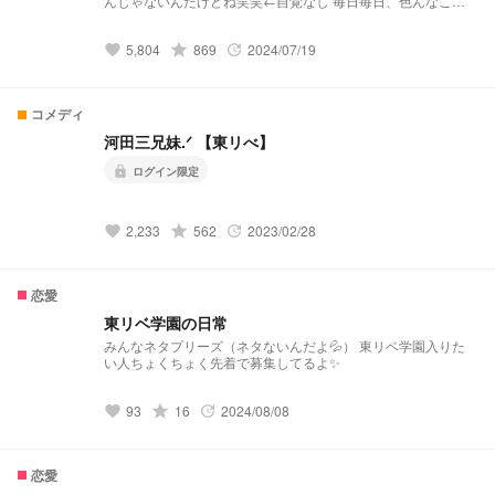
んじゃないんだけどね笑笑←自覚なし 毎日毎日、色んなこと
が起きて大変だけどみんなが私のこと大切にしてくれるからめ
っちゃ楽しい！！！ マイキー「こっちにおいで！」 あなた
5,804
grade
869
2024/07/19
「え、/////」 千冬 「迎えに来ましたよ！」 あなた 「あ、
favorite
update
ありがとう、/////」 ぜひ、東リベの世界に入ってみんなから大
切にされてみませんか？？ 死亡なし、真一郎くんも生きてま
す！イザナくんも出てきます！ イヌピー ココ推しの方
コメディ
→hostage編58話～必見 黒川イザナ推しの方 →hostage編64
話～必見 コメント💬待ってます!!!返信もします!!! ※パクりはし
河田三兄妹.ᐟ 【東リべ】
ないでください💦 ※交換宣伝は☆500↑の方のみ受け付けてお
ります。☆500↑の方ぜひ！他界隈も大歓迎♡
lock
ログイン限定
2,233
grade
562
2023/02/28
favorite
update
恋愛
東リベ学園の日常
みんなネタプリーズ（ネタないんだよ💦） 東リベ学園入りた
い人ちょくちょく先着で募集してるよ✨
93
grade
16
2024/08/08
favorite
update
恋愛