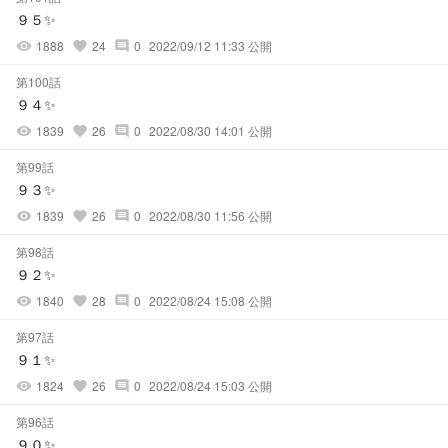
９５✨
1888
24
0
2022/09/12 11:33 公開
visibility
favorite
comment
第100話
９４✨
1839
26
0
2022/08/30 14:01 公開
visibility
favorite
comment
第99話
９３✨
1839
26
0
2022/08/30 11:56 公開
visibility
favorite
comment
第98話
９２✨
1840
28
0
2022/08/24 15:08 公開
visibility
favorite
comment
第97話
９１✨
1824
26
0
2022/08/24 15:03 公開
visibility
favorite
comment
第96話
９０✨