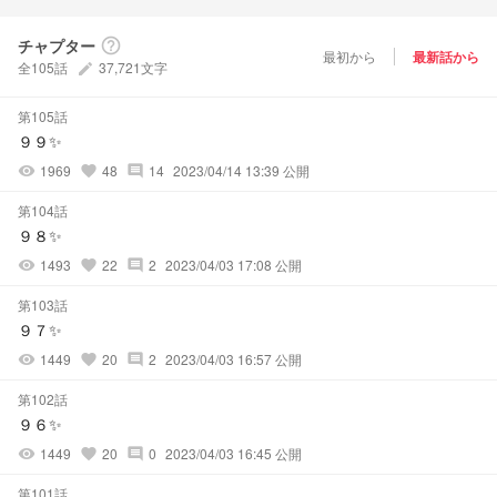
チャプター
help_outline
最初から
最新話から
全105話
37,721文字
create
第105話
９９✨
1969
48
14
2023/04/14 13:39 公開
visibility
favorite
comment
第104話
９８✨
1493
22
2
2023/04/03 17:08 公開
visibility
favorite
comment
第103話
９７✨
1449
20
2
2023/04/03 16:57 公開
visibility
favorite
comment
第102話
９６✨
1449
20
0
2023/04/03 16:45 公開
visibility
favorite
comment
第101話