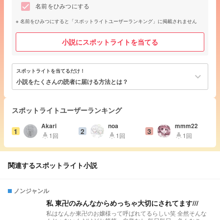
名前をひみつにする
名前をひみつにすると「スポットライトユーザーランキング」に掲載されません
小説にスポットライトを当てる
スポットライトを当てるだけ！
keyboard_arrow_down
小説をたくさんの読者に届ける方法とは？
スポットライトユーザーランキング
Akari
noa
mmm22
1
2
3
1回
1回
1回
highlight
highlight
highlight
関連するスポットライト小説
ノンジャンル
私 東卍のみんなからめっちゃ大切にされてます///
私はなんか東卍のお嬢様って呼ばれてるらしい笑 全然そんな