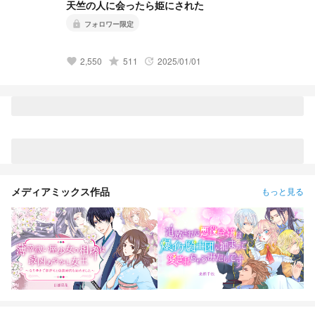
天竺の人に会ったら姫にされた
lock
フォロワー限定
2,550
grade
511
2025/01/01
favorite
update
メディアミックス作品
もっと見る