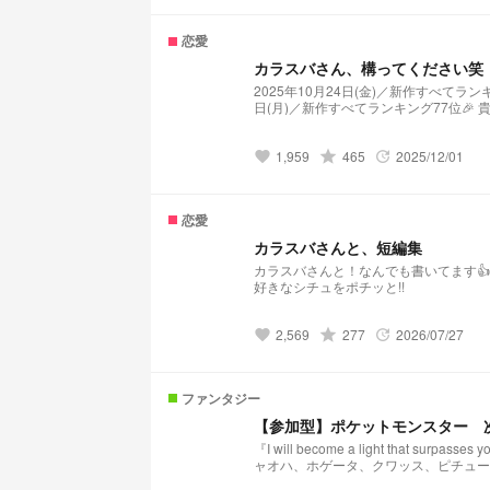
恋愛
カラスバさん、構ってください笑
2025年10月24日(金)／新作すべてランキ
日
1,959
grade
465
2025/12/01
favorite
update
恋愛
カラスバさんと、短編集
カラスバさんと！なんでも書いてます👍
好きなシチュをポチッと!!
2,569
grade
277
2026/07/27
favorite
update
ファンタジー
【参加型】ポケットモンスター 
『I will become a light that surpasses you』
ャオハ、ホゲータ、クワッス、ピチュー