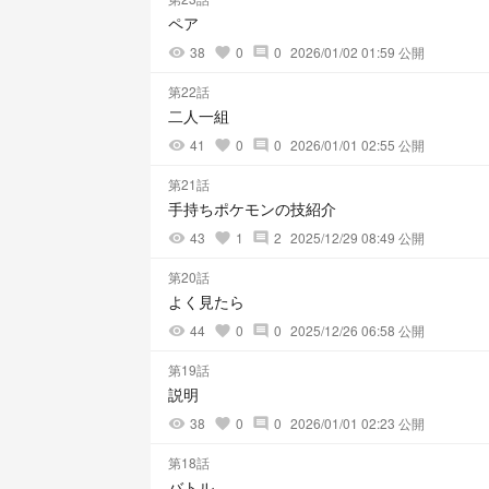
ペア
38
0
0
2026/01/02 01:59 公開
visibility
favorite
comment
第22話
二人一組
41
0
0
2026/01/01 02:55 公開
visibility
favorite
comment
第21話
手持ちポケモンの技紹介
43
1
2
2025/12/29 08:49 公開
visibility
favorite
comment
第20話
よく見たら
44
0
0
2025/12/26 06:58 公開
visibility
favorite
comment
第19話
説明
38
0
0
2026/01/01 02:23 公開
visibility
favorite
comment
第18話
バトル