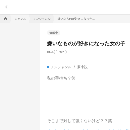
keyboard_arrow_left
ジャンル
ノンジャンル
嫌いなものが好きになった女の子
home
連載中
嫌いなものが好きになった女の子
m.u.(｀･ω･´)ゞ
ノンジャンル
夢小説
私の手持ち？笑
そこまで対して強くないけど？？笑