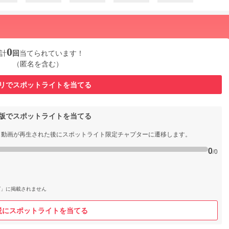
0
計
回
当てられています！
（匿名を含む）
リでスポットライトを当てる
b版でスポットライトを当てる
と動画が再生された後にスポットライト限定チャプターに遷移します。
0
/0
グ」に掲載されません
説にスポットライトを当てる