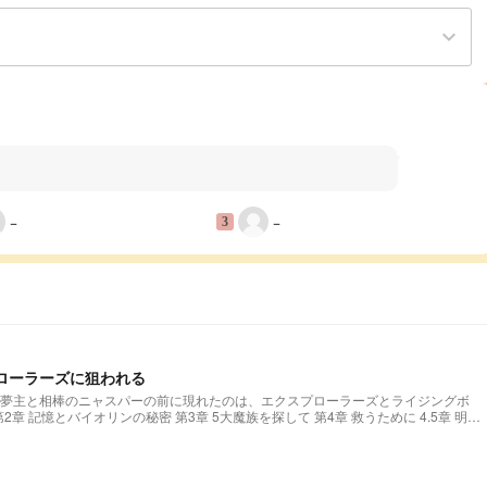
keyboard_arrow_down
−
−
3
ローラーズに狙われる
夢主と相棒のニャスパーの前に現れたのは、エクスプローラーズとライジングボ
ない