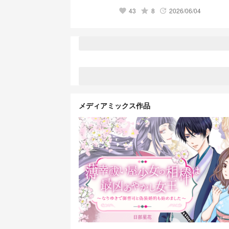
43
grade
8
2026/06/04
favorite
update
メディアミックス作品