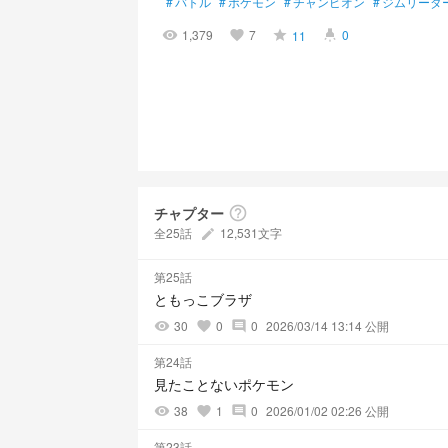
#
バトル
#
ポケモン
#
チャンピオン
#
ジムリーダ
1,379
7
0
11
visibility
favorite
grade
highlight
チャプター
help_outline
全25話
12,531文字
create
第25話
ともっこブラザ
30
0
0
2026/03/14 13:14 公開
visibility
favorite
comment
第24話
見たことないポケモン
38
1
0
2026/01/02 02:26 公開
visibility
favorite
comment
第23話