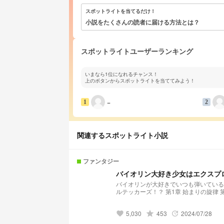
スポットライトを当てるだけ！
小説をたくさんの読者に届ける方法とは？
スポットライトユーザーランキング
いまなら1位になれるチャンス！
上のボタンからスポットライトを当ててみよう！
−
1
2
関連するスポットライト小説
ファンタジー
バイオリン大好き少女はエクスプ
バイオリンが大好きでいつも弾いている
ルテッカーズ！？ 第1章 始まりの旋律 第2章 記憶とバイオリンの秘密 第3章 5大魔族を探して 第4章 救うために 4.5章 明日
へ続く物語 第5章 まだ誰も明日を知ら
5,030
grade
453
2024/07/28
favorite
update