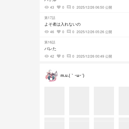
43
0
0
2025/12/26 06:50 公開
visibility
favorite
comment
第17話
よそ者は入れないの
46
0
0
2025/12/26 05:26 公開
visibility
favorite
comment
第16話
バレた
42
0
0
2025/12/26 00:49 公開
visibility
favorite
comment
m.u.(｀･ω･´)ゞ