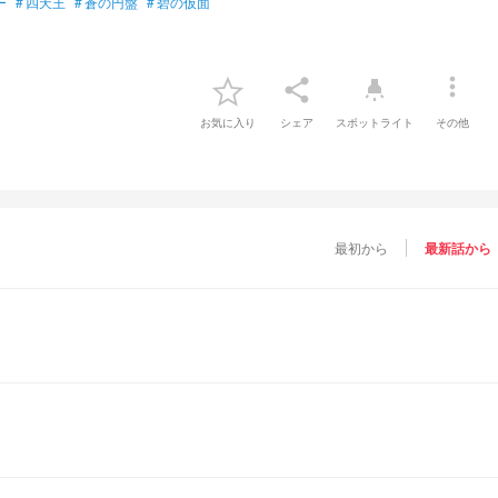
ー
#
四天王
#
蒼の円盤
#
碧の仮面
more_vert
share
highlight
お気に入り
シェア
スポットライト
その他
最初から
最新話から