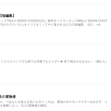
【短編集】
ング76位🎉 2025年10月26日(日)／新作すべてランキング88位🎉 2025年10月27
(月)／新作すべてランキング77位🎉 貴方がカラスバさんをイジりまくってやり返されるだけの短編集。 ぜひ…⭐︎を、、
️ リクエストいつでも誰でも何度でもどうぞ〜★ 見て損はさせません！（嘘かも）
次の冒険者
 〜あなたを超える光になる〜 これは、最強のポケモンマスターをめざす、ニ
を相棒にもつ、4人の冒険者の物語。