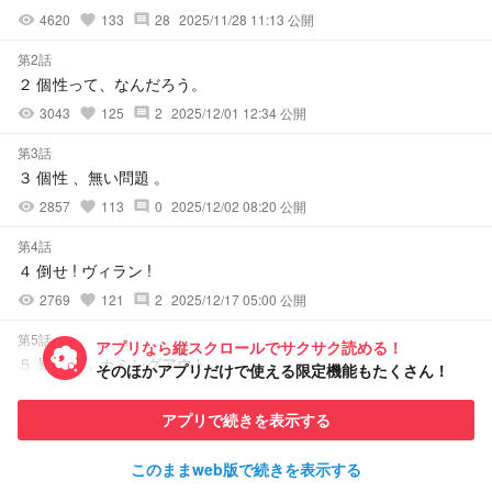
4620
133
28
2025/11/28 11:13 公開
visibility
favorite
comment
第2話
２ 個性って、なんだろう。
3043
125
2
2025/12/01 12:34 公開
visibility
favorite
comment
第3話
３ 個性 、無い問題 。
2857
113
0
2025/12/02 08:20 公開
visibility
favorite
comment
第4話
４ 倒せ ! ヴィラン !
2769
121
2
2025/12/17 05:00 公開
visibility
favorite
comment
第5話
アプリなら縦スクロールでサクサク読める！
５ 異能力 ､ カミングアウト 。
そのほかアプリだけで使える限定機能もたくさん！
2819
117
0
2025/12/21 10:21 公開
visibility
favorite
comment
アプリで続きを表示する
第6話
６ ヒーロー
このままweb版で続きを表示する
2570
117
0
2026/01/07 05:00 公開
visibility
favorite
comment