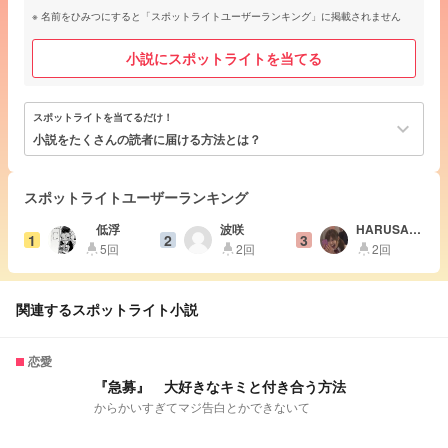
名前をひみつにすると「スポットライトユーザーランキング」に掲載されません
小説にスポットライトを当てる
スポットライトを当てるだけ！
keyboard_arrow_down
小説をたくさんの読者に届ける方法とは？
スポットライトユーザーランキング
低浮
波咲
HARUSAM
1
2
3
E
5回
2回
2回
highlight
highlight
highlight
関連するスポットライト小説
恋愛
『急募』 大好きなキミと付き合う方法
からかいすぎてマジ告白とかできないて