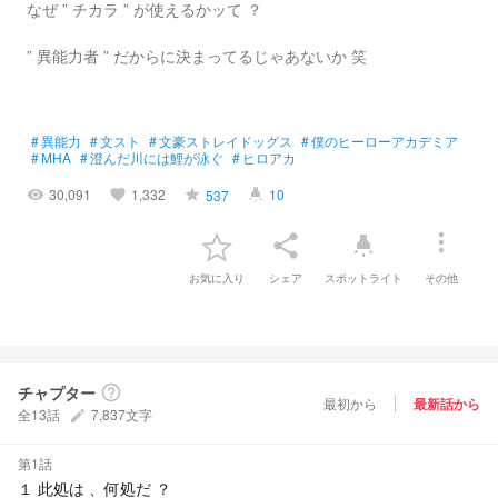
なぜ ” チカラ ” が使えるかッて ？
” 異能力者 ” だからに決まってるじゃあないか 笑
#
異能力
#
文スト
#
文豪ストレイドッグス
#
僕のヒーローアカデミア
#
MHA
#
澄んだ川には鯉が泳ぐ
#
ヒロアカ
30,091
1,332
10
537
visibility
favorite
grade
highlight
more_vert
share
highlight
お気に入り
シェア
スポットライト
その他
チャプター
help_outline
最初から
最新話から
全13話
7,837文字
create
第1話
１ 此処は 、何処だ ？