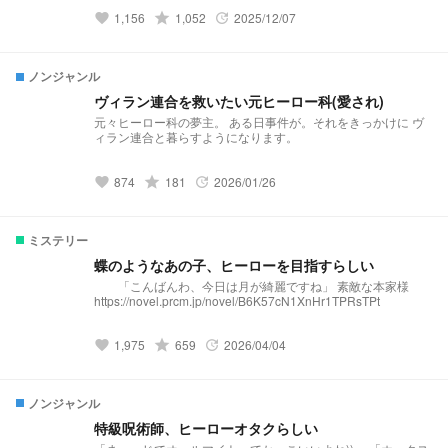
1,156
grade
1,052
2025/12/07
favorite
update
ノンジャンル
ヴィラン連合を救いたい元ヒーロー科(愛され)
元々ヒーロー科の夢主。 ある日事件が。それをきっかけに ヴ
ィラン連合と暮らすようになります。
874
grade
181
2026/01/26
favorite
update
ミステリー
蝶のようなあの子、ヒーローを目指すらしい
「こんばんわ、今日は月が綺麗ですね」 素敵な本家様
https://novel.prcm.jp/novel/B6K57cN1XnHr1TPRsTPt
1,975
grade
659
2026/04/04
favorite
update
ノンジャンル
特級呪術師、ヒーローオタクらしい