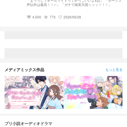
「まっっじでオールマイトってかっこいいよね))」 「ホークス
声以外は最高！！⇽」 「ガチで雄英天国ッッッ！！！」
4,500
grade
773
2026/06/28
favorite
update
メディアミックス作品
もっと見る
プリ小説オーディオドラマ