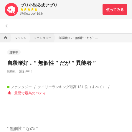
プリ小説公式アプリ
評価6,000件以上
keyboard_arrow_left
ジャンル
ファンタジー
自殺嗜好 ､ ” 無個性 ” だが ” 異能者 ”
home
連載中
自殺嗜好 ､ ” 無個性 ” だが ” 異能者 ”
sumi. 旅行中 ‼️
ファンタジー
デイリーランキング最高 181 位（すべて）
最悪で最高のバディ
wb_incandescent
” 無個性 ” なのに