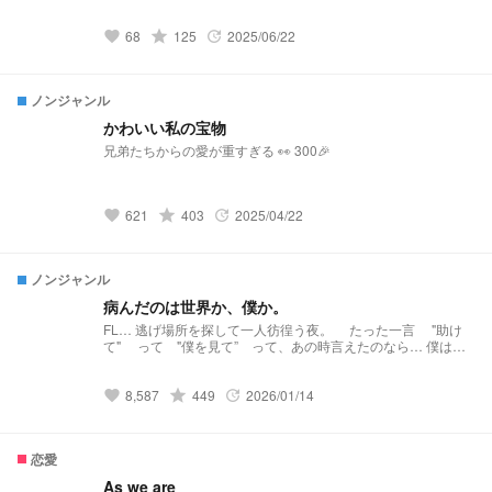
継いだ作品となっております。 そのため、設定などを引用さ
せていただいております。 リクエスト募集中…！ メンバーの
68
grade
125
2025/06/22
体調不良から診察まで…… 基本的にどんなリクエストもお待
favorite
update
ちしております。 ぴりの🍮🐈‍⬛🐈🐾ちゃん
https://novel.prcm.jp/user/a0DUL2nmGHTS9z7jVF61RelTRdu
1
ノンジャンル
かわいい私の宝物
兄弟たちからの愛が重すぎる 👀 300🎉
621
grade
403
2025/04/22
favorite
update
ノンジャンル
病んだのは世界か、僕か。
FL… 逃げ場所を探して一人彷徨う夜。 たった一言 "助け
て" って "僕を見て” って、あの時言えたのなら… 僕は違
う選択をしてただろうか。 🐰×🐥 （⚠️🥟→🐥、🐶→🐥 表現
あり） ※BL/nmmn/本人とは関係なし
8,587
grade
449
2026/01/14
favorite
update
恋愛
As we are