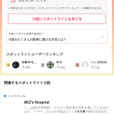
名前をひみつにする
名前をひみつにすると「スポットライトユーザーランキング」に掲載されません
小説にスポットライトを当てる
スポットライトを当てるだけ！
keyboard_arrow_down
小説をたくさんの読者に届ける方法とは？
スポットライトユーザーランキング
🫧🍓🪽🫧🛹
루아
パンダ0320
1
2
3
💞ゆいぴー
5回
2回
1回
highlight
highlight
highlight
👑🎀🐣‪ ❄️🥀
🎲
関連するスポットライト小説
ノンジャンル
SKZ's Hospital
ここはskz大学病院。 イケメン先生達の日常を覗いていきませ
んか、？ 〜〜 こちらの小説はピリノ🍮🐈🐈‍⬛🐾様の小説を引き