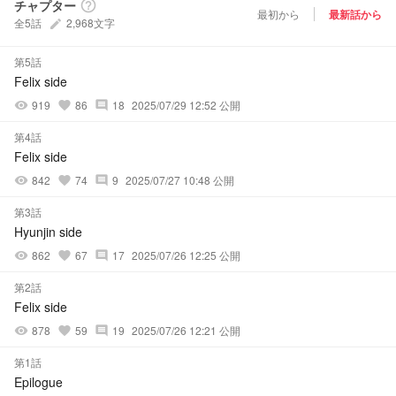
チャプター
help_outline
最初から
最新話から
全5話
2,968文字
create
第5話
Felix side
919
86
18
2025/07/29 12:52 公開
visibility
favorite
comment
第4話
Felix side
842
74
9
2025/07/27 10:48 公開
visibility
favorite
comment
第3話
Hyunjin side
862
67
17
2025/07/26 12:25 公開
visibility
favorite
comment
第2話
Felix side
878
59
19
2025/07/26 12:21 公開
visibility
favorite
comment
第1話
Epilogue