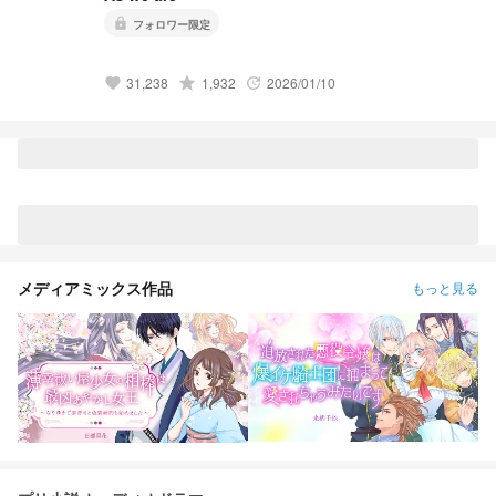
lock
フォロワー限定
31,238
grade
1,932
2026/01/10
favorite
update
メディアミックス作品
もっと見る