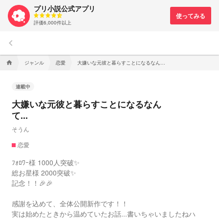
プリ小説公式アプリ
評価6,000件以上
keyboard_arrow_left
ジャンル
恋愛
大嫌いな元彼と暮らすことになるなんて...
home
連載中
大嫌いな元彼と暮らすことになるなん
て...
そうん
恋愛
ﾌｫﾛﾜｰ様 1000人突破✨️
総お星様 2000突破✨️
記念！！🎉🎉
感謝を込めて、全体公開新作です！！
実は始めたときから温めていたお話...書いちゃいましたねハ