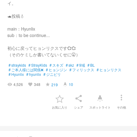
イ。
🐢投稿💧
main：Hyunlix
sub：to be continue...
初心に戻ってヒョンリクスです💞💞
（そのケミしか書いてないくせに🤫）
#
straykids
#
StrayKids
#
スキズ
#
skz
#
9域
#
BL
#
ご本人様には関係❌
#
ヒョンジン
#
フィリックス
#
ヒョンリクス
#
Hyunlix
#
hyunlix
#
ジニピリ
4,526
348
10
219
visibility
favorite
grade
highlight
more_vert
share
highlight
お気に入り
シェア
スポットライト
その他