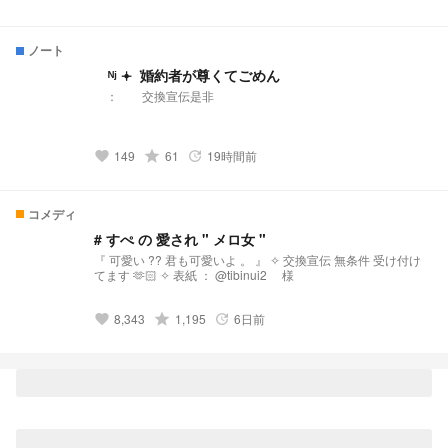
ノート
ᴺʲ 𖥔 ݁ 婚約者が尊くてごめん
： 交換宣伝是非
149
grade
61
19時間前
favorite
update
コメディ
# すぺ の 愛され " メロ女 "
『 可愛い ?? 君も可愛いよ 。 』 ✧︎ 交換宣伝 無条件 受け付け
てます 🫶🏻‪ ✧︎ 表紙 ： @tibinui2 様
8,343
grade
1,195
6日前
favorite
update