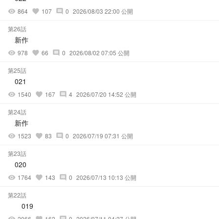
864
107
0
2026/08/03 22:00 公開
visibility
favorite
comment
第26話
新作
978
66
0
2026/08/02 07:05 公開
visibility
favorite
comment
第25話
021
1540
167
4
2026/07/20 14:52 公開
visibility
favorite
comment
第24話
新作
1523
83
0
2026/07/19 07:31 公開
visibility
favorite
comment
第23話
020
1764
143
0
2026/07/13 10:13 公開
visibility
favorite
comment
第22話
019
2066
162
0
2026/07/11 04:27 公開