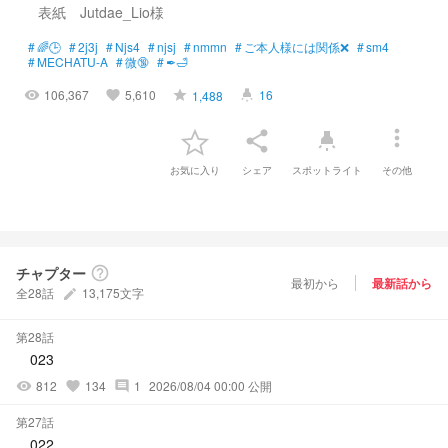
表紙 Jutdae_Lio様
#
🌈🕒
#
2j3j
#
Njs4
#
njsj
#
nmmn
#
ご本人様には関係❌
#
sm4
#
MECHATU-A
#
微🔞
#
✒🛁
106,367
5,610
16
1,488
visibility
favorite
grade
highlight
more_vert
share
highlight
お気に入り
シェア
スポットライト
その他
チャプター
help_outline
最初から
最新話から
全28話
13,175文字
create
第28話
023
812
134
1
2026/08/04 00:00 公開
visibility
favorite
comment
第27話
022