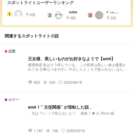
スポットライトユーザーランキング
saba
✧˚₊⋆⸜
1
3回
2
3
highlight
𝕜𝕒𝕟𝕒 ⸝⋆₊˚✧
3回
2回
highlight
highlight
関連するスポットライト小説
恋愛
王女様、美しいものがお好きなようで【sm4】
優遇制度 私はそう呼んでいる。 この世界は美しい者は優遇さ
れてる 仕事もつきやすい 不正したところで怒られない ほら、
優遇されてる。 なのに… なんで、豚しかいないのかしら？ 私
を、馬鹿にしているの？
853
grade
236
2025/08/18
favorite
update
ホラー
‪sm4 ⌇ ”‬ 主従関係‪”‬ が逆転した話 .
犬は ワン って吠えないと♡ 表紙 ▷▶ d_Rinxx 様
1,187
grade
748
2026/05/16
favorite
update