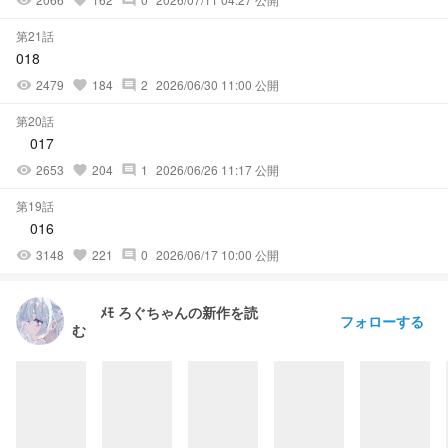
visibility
favorite
comment
第21話
018
2479
184
2
2026/06/30 11:00 公開
visibility
favorite
comment
第20話
017
2653
204
1
2026/06/26 11:17 公開
visibility
favorite
comment
第19話
016
3148
221
0
2026/06/17 10:00 公開
visibility
favorite
comment
ﾒﾓ ろぐちゃんの新作を読
フォローする
む