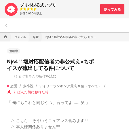
プリ小説公式アプリ
評価6,000件以上
keyboard_arrow_left
ジャンル
恋愛
Njs4 " 塩対応配信者の非公式え×ちボイスが流出してる件について
home
連載中
Njs4 " 塩対応配信者の非公式え×ちボ
イスが流出してる件について
ﾒﾓ ろぐちゃんの新作を読む
恋愛
夢小説
デイリーランキング最高 8 位（すべて）
汗ばんだ肌に触れた時
wb_incandescent
「 俺にもこれと同じやつ、言ってよ ..... 笑 」
⚠️ こちら、そういうニュアンス含みます‼️‼️
⚠️ 本人様関係ありません‼️‼️