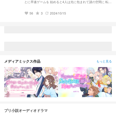
とに早速ゲームを 始めると4人は光に包まれて謎の空間に 転移
してしまったそこで待っていたのは､､､
56
grade
3
2024/10/15
favorite
update
メディアミックス作品
もっと見る
プリ小説オーディオドラマ