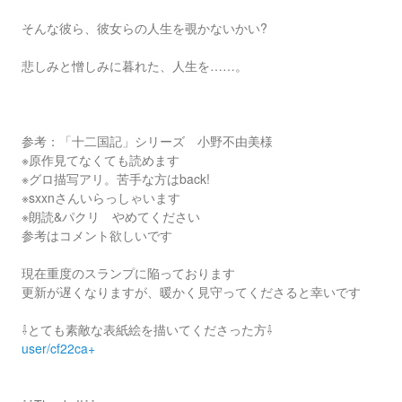
そんな彼ら、彼女らの人生を覗かないかい?
悲しみと憎しみに暮れた、人生を……。
参考：「十二国記」シリーズ 小野不由美様
※原作見てなくても読めます
※グロ描写アリ。苦手な方はback!
※sxxnさんいらっしゃいます
※朗読&パクリ やめてください
参考はコメント欲しいです
現在重度のスランプに陥っております
更新が遅くなりますが、暖かく見守ってくださると幸いです
⇩とても素敵な表紙絵を描いてくださった方⇩
user/cf22ca+