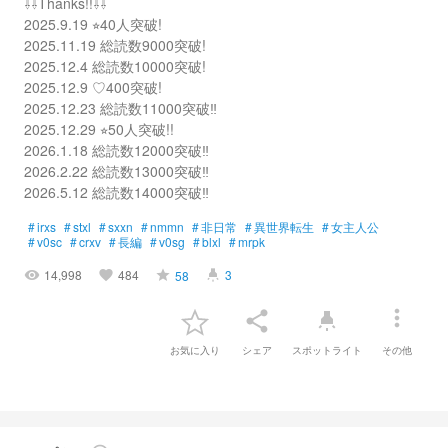
⇩⇩Thanks!!⇩⇩
2025.9.19 ⭐︎40人突破!
2025.11.19 総読数9000突破!
2025.12.4 総読数10000突破!
2025.12.9 ♡400突破!
2025.12.23 総読数11000突破‼︎
2025.12.29 ⭐︎50人突破!!
2026.1.18 総読数12000突破‼︎
2026.2.22 総読数13000突破‼︎
2026.5.12 総読数14000突破‼︎
#
irxs
#
stxl
#
sxxn
#
nmmn
#
非日常
#
異世界転生
#
女主人公
#
v0sc
#
crxv
#
長編
#
v0sg
#
blxl
#
mrpk
14,998
484
3
58
visibility
favorite
grade
highlight
more_vert
share
highlight
お気に入り
シェア
スポットライト
その他