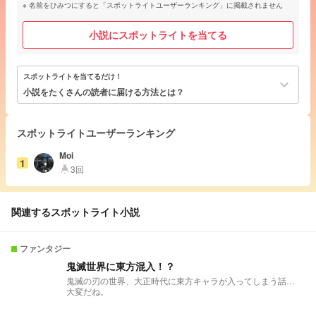
名前をひみつにすると「スポットライトユーザーランキング」に掲載されません
小説にスポットライトを当てる
スポットライトを当てるだけ！
keyboard_arrow_down
小説をたくさんの読者に届ける方法とは？
スポットライトユーザーランキング
Moi
1
3回
highlight
関連するスポットライト小説
ファンタジー
鬼滅世界に東方混入！？
鬼滅の刃の世界、大正時代に東方キャラが入ってしまう話…
大変だね。