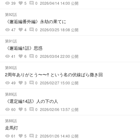
39
5
0
2026/04/14 14:00 公開
visibility
favorite
comment
第92話
《邂逅編番外編》永劫の果てに
47
4
0
2026/03/25 18:08 公開
visibility
favorite
comment
第91話
《邂逅編1話》思惑
41
6
0
2026/03/04 22:00 公開
visibility
favorite
comment
第90話
2周年ありがとう〜〜‼︎ という名の伏線ばら撒き回
49
3
0
2026/02/27 15:00 公開
visibility
favorite
comment
第89話
《選定編14話》人の下の人
60
5
0
2026/02/06 13:57 公開
visibility
favorite
comment
第88話
走馬灯
61
5
2
2026/01/26 14:40 公開
visibility
favorite
comment