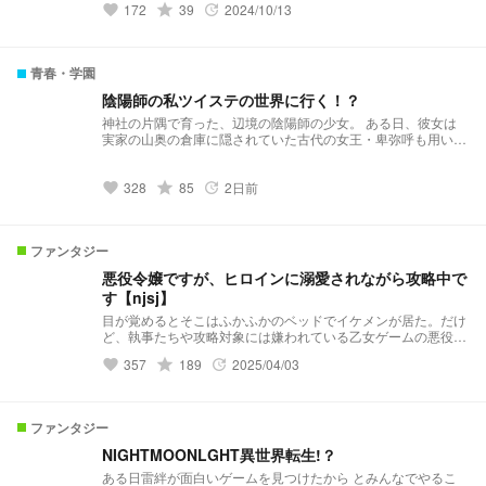
172
grade
39
2024/10/13
favorite
update
青春・学園
陰陽師の私ツイステの世界に行く！？
神社の片隅で育った、辺境の陰陽師の少女。 ある日、彼女は
実家の山奥の倉庫に隠されていた古代の女王・卑弥呼も用いた
という最古の儀式書を発見する。 禁断の書に導かれるまま、
古代詠唱儀式を試した時、 彼女を待ち受けていたのは、現実
328
grade
85
2日前
世界とは異なる、 鏡の向こうに広がる異世界だった。 果たし
favorite
update
て少女は、この未知なる世界で生き延び 元の世界へ戻ること
ができるのだろうか？ .•*¨*•.*✧︎🌟.•*¨*•.*✧︎🌟.•*¨*•.*✧︎🌟.•*¨*•.*✧︎
🌟 投稿止まらないように頑張ります(ง •̀_•́)ง 6月16日☆50突
ファンタジー
破！ 6月23日♡200突破！ ✨.ﾟ･*..☆.｡.:*✨.☆.｡.:.+*:ﾟ+｡✨.ﾟ･
*..☆.｡.:*✨
悪役令嬢ですが、ヒロインに溺愛されながら攻略中で
す【njsj】
目が覚めるとそこはふかふかのベッドでイケメンが居た。だけ
ど、執事たちや攻略対象には嫌われている乙女ゲームの悪役令
嬢に転生していて…？ 表紙＆アイコン→@kakowara365
357
grade
189
2025/04/03
favorite
update
ファンタジー
NIGHTMOONLGHT異世界転生!？
ある日雷絆が面白いゲームを見つけたから とみんなでやるこ