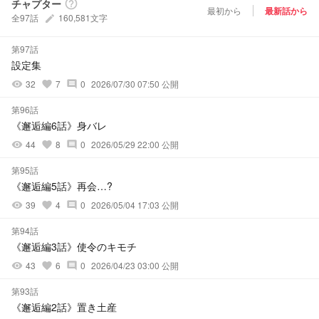
チャプター
help_outline
最初から
最新話から
全97話
160,581文字
create
第97話
設定集
32
7
0
2026/07/30 07:50 公開
visibility
favorite
comment
第96話
《邂逅編6話》身バレ
44
8
0
2026/05/29 22:00 公開
visibility
favorite
comment
第95話
《邂逅編5話》再会…?
39
4
0
2026/05/04 17:03 公開
visibility
favorite
comment
第94話
《邂逅編3話》使令のキモチ
43
6
0
2026/04/23 03:00 公開
visibility
favorite
comment
第93話
《邂逅編2話》置き土産