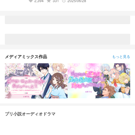
2,394
grade
331
2025/06/28
favorite
update
メディアミックス作品
もっと見る
プリ小説オーディオドラマ