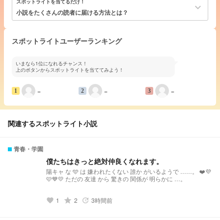
スポットライトを当てるだけ！
keyboard_arrow_down
小説をたくさんの読者に届ける方法とは？
スポットライトユーザーランキング
いまなら1位になれるチャンス！
上のボタンからスポットライトを当ててみよう！
−
−
−
1
2
3
関連するスポットライト小説
青春・学園
僕たちはきっと絶対仲良くなれます。
陽キャ な 🩵 は 嫌われたくない 誰か がいるようで ……。 ❤️💜
🩷💙💛 ただの 友達 から 驚きの 関係が 明らかに …。
1
grade
2
3時間前
favorite
update