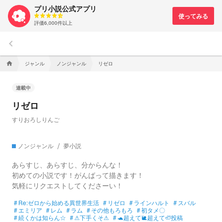
プリ小説公式アプリ
評価6,000件以上
keyboard_arrow_left
ジャンル
ノンジャンル
リゼロ
home
連載中
リゼロ
すりおろしりんご
ノンジャンル
夢小説
あらすじ、あらすじ、分からんな！
初めての小説です！がんばって描きます！
気軽にリクエストしてくださーい！
#
Re:ゼロから始める異世界生活
#
リゼロ
#
ラインハルト
#
スバル
#
エミリア
#
レム
#
ラム
#
その他もろもろ
#
初タメ〇
#
続くかは知らん☆
#
⚠下手くそ⚠
#
🐢超えて🐌超えて🦥投稿