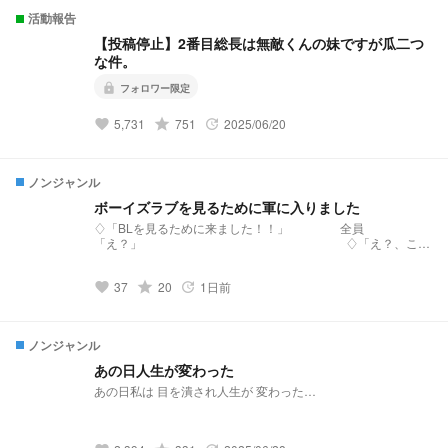
活動報告
【投稿停止】2番目総長は無敵くんの妹ですが瓜二つ
な件。
lock
フォロワー限定
5,731
grade
751
2025/06/20
favorite
update
ノンジャンル
ボーイズラブを見るために軍に入りました
♢「BLを見るために来ました！！」 全員
「え？」 ♢「え？、こっ
ちの方が良かったですかね…………ボーイズラブを見るために
来ました！」 全員
37
grade
20
1日前
「は？」 新感覚ボーイズ
favorite
update
ラブ・コメディ！こんなはずじゃなかった…と叫びながらも、
逞しく成長していく主人公の姿に、笑いと萌えが止まらない！
ノンジャンル
あの日人生が変わった
あの日私は 目を潰され人生が 変わった…