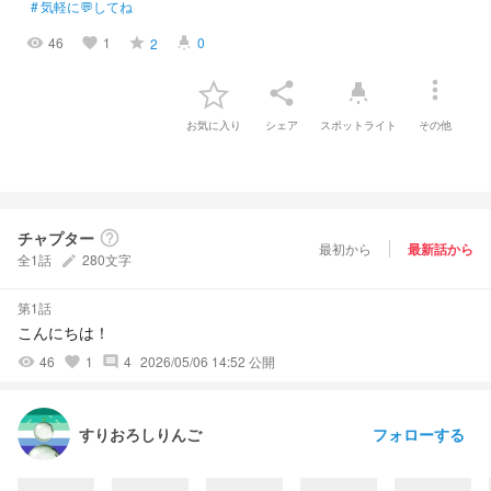
#
気軽に💬してね
46
1
0
2
visibility
favorite
grade
highlight
more_vert
share
highlight
お気に入り
シェア
スポットライト
その他
チャプター
help_outline
最初から
最新話から
全1話
280文字
create
第1話
こんにちは！
46
1
4
2026/05/06 14:52 公開
visibility
favorite
comment
フォローする
すりおろしりんご