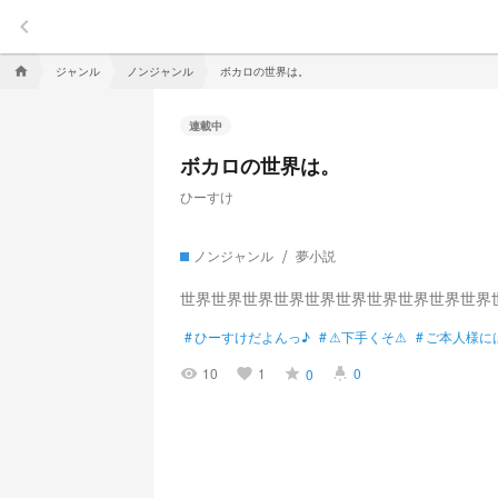
keyboard_arrow_left
ジャンル
ノンジャンル
ボカロの世界は。
home
連載中
ボカロの世界は。
ひーすけ
ノンジャンル
夢小説
世界世界世界世界世界世界世界世界世界世界
#
ひーすけだよんっ♪
#
⚠下手くそ⚠
#
ご本人様に
10
1
0
0
visibility
favorite
grade
highlight