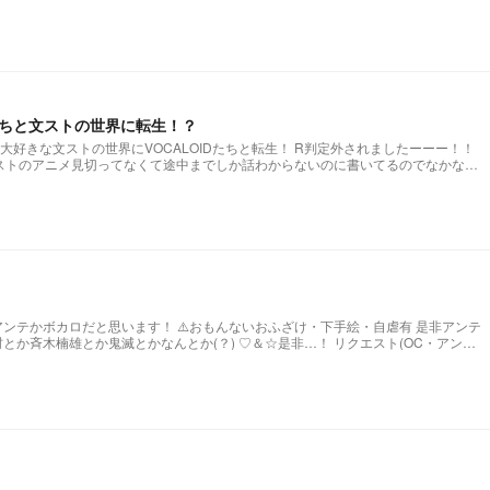
描く！！ 文スト、ボーカロイド、オリキャラ等。 リクエストあったらリクエスト
Dたちと文ストの世界に転生！？
の世界にVOCALOIDたちと転生！ R判定外されましたーーー！！
主が文ストのアニメ見切ってなくて途中までしか話わからないのに書いてるのでなかなか
⚠️おもんないおふざけ・下手絵・自虐有 是非アンテ
雄とか鬼滅とかなんとか(？) ♡＆☆是非…！ リクエスト(OC・アンテ
以外)⭕️ 交換宣伝募集中!!(よろしくお願いします！！) 表紙コロコロ変わります！！ それか多分専用の表紙描く。