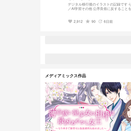
デジタル移行後のイラストの記録です らくがきやら、色々載せます。厚塗りとアニメ塗り、どちらも練習中です 無断転載
／AI学習その他 公序良俗に反することを禁止します 2026-06-20 / デジタル
https://novel.prcm.jp/novel/nP2TF82o
2,912
grade
90
6日前
favorite
update
メディアミックス作品