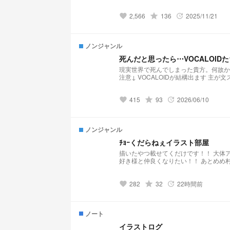
いないと思うけどね☆ 最低でも1日1枚
箱へGO！！
2,566
grade
136
2025/11/21
favorite
update
ノンジャンル
死んだと思ったら⋯VOCALOI
現実世界で死んでしまった貴方。何故か大好きな文スト
注意↓ VOCALOIDが結構出ます 
進みません
415
grade
93
2026/06/10
favorite
update
ノンジャンル
ﾁｮｰくだらねぇイラスト部屋
描いたやつ載せてくだけです！！ 大体アンテかボカロだと思います！ 
好き様と仲良くなりたい！！ あとめめ村とか斉木楠
282
grade
32
22時間前
favorite
update
ノート
イラストログ