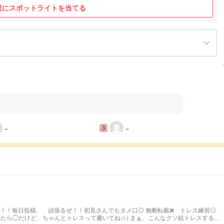
説にスポットライトを当てる
keyboard_arrow_down
−
−
3
！！毎日投稿、、頑張るぜ！！初見さんでもタメ口◎ 無断転載❌ トレス練習◎
れたら◯だけど、ちゃんとトレスって書いてね☆) まぁ、こんなクソ絵トレスする人