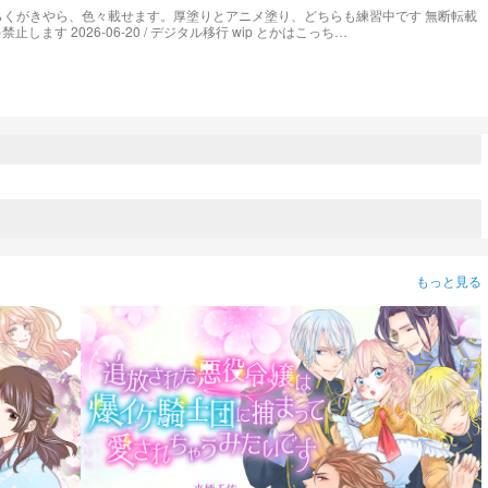
移行 wip とかはこっち
sFlS4D9Hp0PN
もっと見る