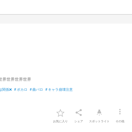
世界世界世界世界
は関係❌
#
ボカロ
#
曲パロ
#
キャラ崩壊注意
more_vert
share
highlight
お気に入り
シェア
スポットライト
その他