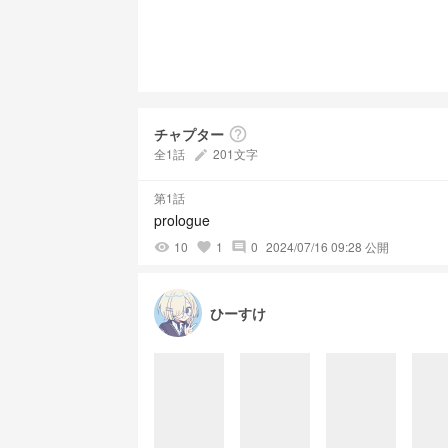
チャプター
help_outline
全1話
201文字
create
第1話
prologue
10
1
0
2024/07/16 09:28 公開
visibility
favorite
comment
ひーすけ