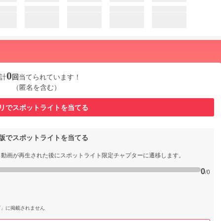
0
計
回
当てられています！
（匿名を含む）
リでスポットライトを当てる
b版でスポットライトを当てる
と動画が再生された後にスポットライト限定チャプターに遷移します。
0
/0
グ」に掲載されません