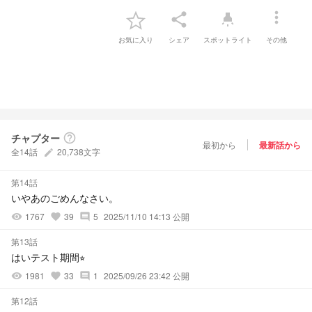
more_vert
share
highlight
お気に入り
シェア
スポットライト
その他
チャプター
help_outline
最初から
最新話から
全14話
20,738文字
create
第14話
いやあのごめんなさい。
1767
39
5
2025/11/10 14:13 公開
visibility
favorite
comment
第13話
はいテスト期間⭐︎
1981
33
1
2025/09/26 23:42 公開
visibility
favorite
comment
第12話