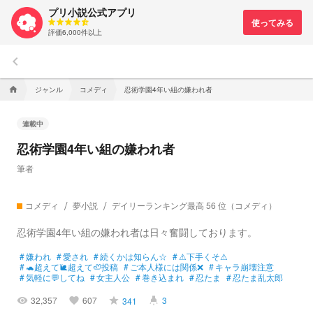
プリ小説公式アプリ
評価6,000件以上
keyboard_arrow_left
ジャンル
コメディ
忍術学園4年い組の嫌われ者
home
連載中
忍術学園4年い組の嫌われ者
筆者
コメディ
夢小説
デイリーランキング最高 56 位（コメディ）
忍術学園4年い組の嫌われ者は日々奮闘しております。
#
嫌われ
#
愛され
#
続くかは知らん☆
#
⚠下手くそ⚠
#
🐢超えて🐌超えて🦥投稿
#
ご本人様には関係❌
#
キャラ崩壊注意
#
気軽に💬してね
#
女主人公
#
巻き込まれ
#
忍たま
#
忍たま乱太郎
32,357
607
3
341
visibility
favorite
grade
highlight