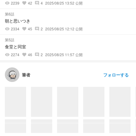
2239
42
4
2025/08/25 13:52 公開
visibility
favorite
comment
第6話
朝と思いつき
2334
45
2
2025/08/25 12:12 公開
visibility
favorite
comment
第5話
食堂と同室
2274
46
2
2025/08/25 11:57 公開
visibility
favorite
comment
フォローする
筆者