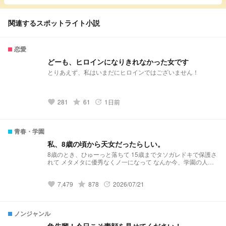
関連するスポットライト小説
恋愛
どーも、ヒロインになりきれなかった女です
とりあえず、私はいまだにヒロインではございません！
281
grade
61
1日前
favorite
update
青春・学園
私、8歳の頃から天女だったらしい。
8歳のとき、ひゅーっと落ちて 15歳までタソガレドキで保護さ
れて メタメタに優秀なくノ一になって なんか今、学園の人に
連行されてる。 2026年7月21日、完結いたしました！！ 拙い
文章、分かりにくい表現、誤字脱字がちょくちょく(結構)ある
7,479
grade
878
2026/07/21
中、最後まで読んでくださってありがとうございました！ と
favorite
update
ても楽しかったです！！！！
ノンジャンル