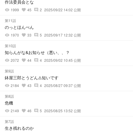
作法委員会とな
1999
45
2
2025/09/22 14:02 公開
visibility
favorite
comment
第11話
のっとほんぺん
1970
33
5
2025/09/17 12:32 公開
visibility
favorite
comment
第10話
知らんがな&お知らせ（悪い、、？
2072
44
4
2025/09/02 10:45 公開
visibility
favorite
comment
第9話
鉢屋三郎とうどん⚠️短いです
2184
43
4
2025/08/27 09:37 公開
visibility
favorite
comment
第8話
危機
2149
46
5
2025/08/25 13:52 公開
visibility
favorite
comment
第7話
生き残れるのか