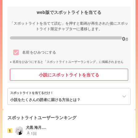
web版でスポットライトを当てる
「スポットライトを当てて読む」を押すと動画が再生された後にスポッ
トライト限定チャプターに遷移します。
0
/0
名前をひみつにする
名前をひみつにすると「スポットライトユーザーランキング」に掲載されません
小説にスポットライトを当てる
スポットライトを当てるだけ！
keyboard_arrow_down
小説をたくさんの読者に届ける方法とは？
スポットライトユーザーランキング
犬黒 海月.📖
1
🪼
1回
highlight