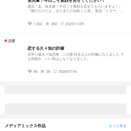
魚先輩！今日こそ素顔を見せてください！
尾浜「あ、魚先輩！今日こそ素顔を見せてもらいますよ！」
『隙だらけだよ、まだまだだね蛤くん笑』 尾浜「くそ〜、そ
れと尾浜ですっ！」 『あれ？また間違えた』 〜〜〜〜 『あ、
タチウオ君だ何してるの？』 立花「立花だっ！この魚頭馬
1,332
grade
260
2025/11/29
鹿！！」 『ひ、酷いわ！乙女に向かって失礼ね！ねぇ？モズ
favorite
update
ク君』 潮江「文次郎だ、この魚馬鹿」 ※キャラ崩壊あり ※尾浜
落ちです ※大体コメディ6：恋愛３の割合です ※因みに恋愛に
ついては、本当にガッツリ恋愛です。キスとかキスとかする予
恋愛
定です ※夢主はくのたま6年生です
恋する久々知の許嫁
五年い組久々知兵助、この度 好きな人が許嫁になりました で
も何故か、いい気はしなくなりました。
99
grade
28
2026/07/16
favorite
update
メディアミックス作品
もっと見る