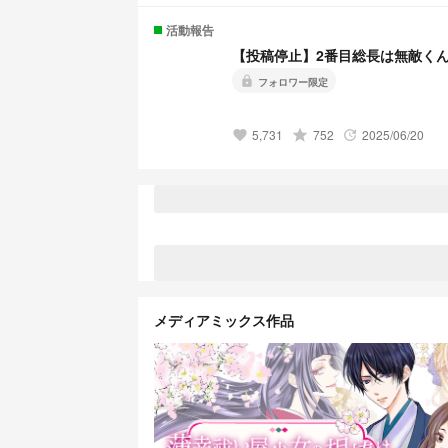
活動報告
【投稿停止】2番目総長は無敵く
lock
フォロワー限定
5,731
grade
752
2025/06/20
favorite
update
メディアミックス作品