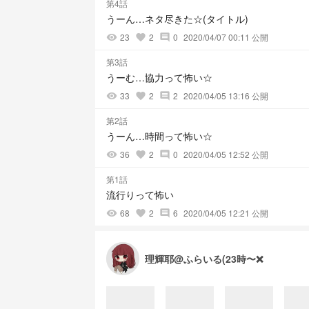
第4話
うーん…ネタ尽きた☆(タイトル)
23
2
0
2020/04/07 00:11 公開
visibility
favorite
comment
第3話
うーむ…協力って怖い☆
33
2
2
2020/04/05 13:16 公開
visibility
favorite
comment
第2話
うーん…時間って怖い☆
36
2
0
2020/04/05 12:52 公開
visibility
favorite
comment
第1話
流行りって怖い
68
2
6
2020/04/05 12:21 公開
visibility
favorite
comment
理輝耶@ふらいる(23時〜❌