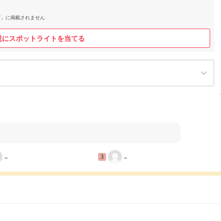
グ」に掲載されません
説にスポットライトを当てる
keyboard_arrow_down
−
−
3