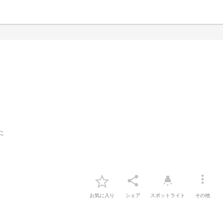
た
more_vert
share
highlight
お気に入り
シェア
スポットライト
その他