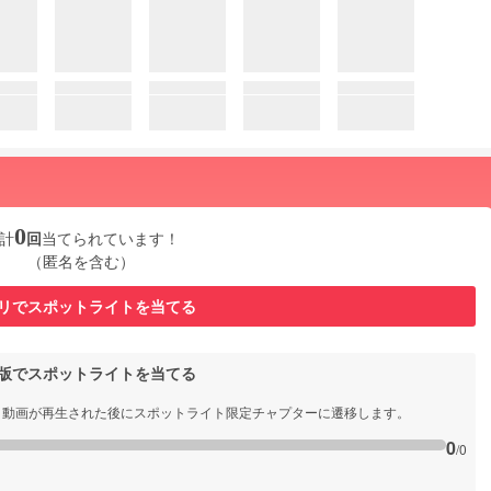
0
計
回
当てられています！
（匿名を含む）
リでスポットライトを当てる
b版でスポットライトを当てる
と動画が再生された後にスポットライト限定チャプターに遷移します。
0
/0