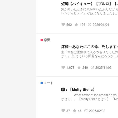
短編【ハイキュー】【ブルロ】【
気が向いたときに気が向いたぶんだけ もしかしたらオリジ
レンディピティ」 小説になりました↓↓↓ https://novel.prcm.jp/novel/BmzRdh3txTUibqXXVZof 【二口堅治】 「先
独り身なんすか？(笑)」 小説になりました↓ ↓ ↓ https://novel.prcm.jp/novel/cXlcBIt2Ne2Phzv
のけそこのけ 勇者が通る」 小説になりました↓ ↓ ↓ https://novel.prcm.jp/novel/Cxxu2EBIT
562
grade
126
2026/01/04
てた彼女が”浮いて”いた」 小説になりました↓ ↓ ↓ https://novel.prcm.jp/novel/wm18GhLSix
favorite
update
「ちみけも買ったら男子高校生拾った話」 小説になりました↓ ↓ ↓ https://novel.
恋愛
澪標～あなたにこの命、託します
主「本当は医療班に入るつもりだったの
か！」 主(そういう問題なんだろうか…) これは、ミナとカフカの幼馴染女主人公が、保科副隊長と出会い、成長してい
お話
1,678
grade
240
2025/11/03
favorite
update
ノート
🅿︎ : 【Melty Stella】
What flavor of ice cream do you like? 🤍🍨🤍🍨🤍🍨🤍🍨🤍 「あなたの日常
かせる。」 【Melty Stellaとは？】 『Melty Stella』は、星(Stella)のような輝きと、心を甘く溶かす(Melty)ような配信を届
けるプリチューバ事務所です。 略称:メルステ 事務所FN:Toppings 事務所FM:🧊🍨🌟 語りタグ:溶けちゃ
87
grade
46
2026/02/22
favorite
update