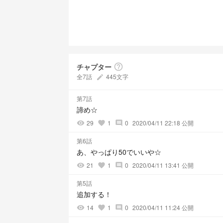
チャプター
help_outline
全7話
445文字
create
第7話
諦め☆
29
1
0
2020/04/11 22:18 公開
visibility
favorite
comment
第6話
あ、やっぱり50でいいや☆
21
1
0
2020/04/11 13:41 公開
visibility
favorite
comment
第5話
追加する！
14
1
0
2020/04/11 11:24 公開
visibility
favorite
comment