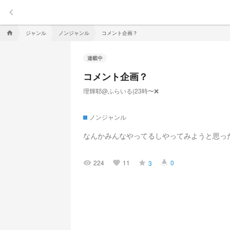
keyboard_arrow_left
ジャンル
ノンジャンル
コメント企画？
home
連載中
コメント企画？
理輝耶@ふらいる(23時〜❌
ノンジャンル
なんかみんなやってるしやってみようと思っ
224
11
0
3
visibility
favorite
grade
highlight