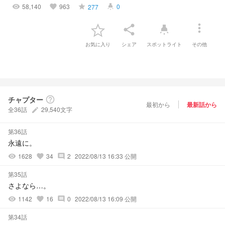
58,140
963
0
277
visibility
favorite
grade
highlight
more_vert
share
highlight
お気に入り
シェア
スポットライト
その他
チャプター
help_outline
最初から
最新話から
全36話
29,540文字
create
第36話
永遠に。
1628
34
2
2022/08/13 16:33 公開
visibility
favorite
comment
第35話
さよなら…。
1142
16
0
2022/08/13 16:09 公開
visibility
favorite
comment
第34話