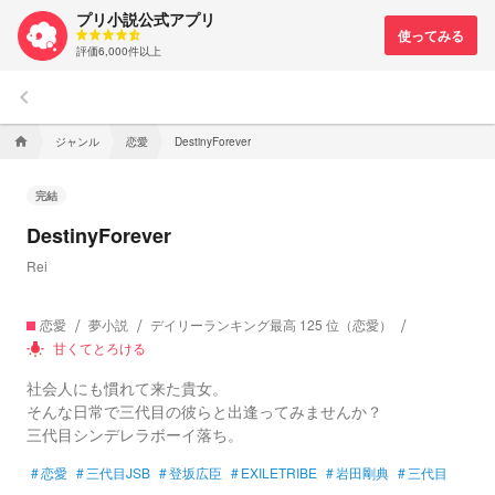
プリ小説公式アプリ
評価6,000件以上
keyboard_arrow_left
ジャンル
恋愛
home
DestinyForever
完結
DestinyForever
Rei
恋愛
夢小説
デイリーランキング最高 125 位（恋愛）
甘くてとろける
wb_incandescent
社会人にも慣れて来た貴女。
そんな日常で三代目の彼らと出逢ってみませんか？
三代目シンデレラボーイ落ち。
#
恋愛
#
三代目JSB
#
登坂広臣
#
EXILETRIBE
#
岩田剛典
#
三代目