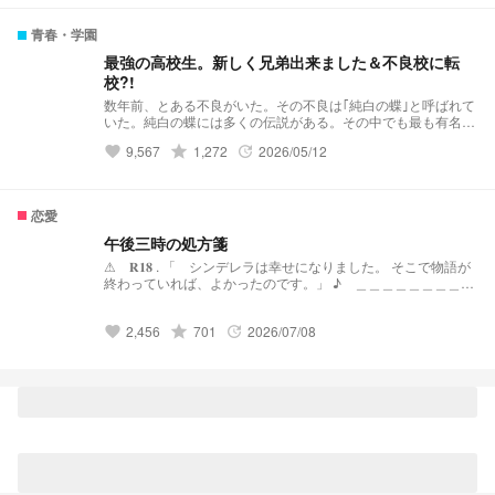
青春・学園
最強の高校生。新しく兄弟出来ました＆不良校に転
校?!
数年前、とある不良がいた。その不良は｢純白の蝶｣と呼ばれて
いた。純白の蝶には多くの伝説がある。その中でも最も有名な
伝説……それは｢violent破滅｣これはviolentという極悪非道な不
9,567
grade
1,272
2026/05/12
favorite
update
良グループを1人で潰したという伝説だ。 そんな伝説を持って
いる純白の蝶はと言うと··········· 夢主:はぁ？！再婚？！ 夢主:新
しい兄弟？！ 夢主:バリバリ不良校じゃねぇかよ!!! 最強の高校
生。新しく兄弟出来ました＆不良校に転校?! 𝕤𝕥𝕒𝕣𝕥 ⚠︎パクリ
恋愛
❌(似ているものがあってもパクリではありません。)口調迷
子。
午後三時の処方箋
⚠︎ 𝐑𝟏𝟖 . 「 シンデレラは幸せになりました。 そこで物語が
終わっていれば、よかったのです。」 ♪ ＿＿＿＿＿＿＿＿＿
＿＿＿＿ 𝐈𝐧 𝐨𝐭𝐡𝐞𝐫 𝐰𝐨𝐫𝐝𝐬 , 𝐏𝐥𝐞𝐚𝐬𝐞 𝐛𝐞 𝐭𝐫𝐮𝐞. …嘘偽り無く
いてほしいの。 𝐈𝐧 𝐨𝐭𝐡𝐞𝐫 𝐰𝐨𝐫𝐝𝐬, 𝐈 𝐥𝐨𝐯𝐞 𝐲𝐨𝐮 . つまり、あ
2,456
grade
701
2026/07/08
なたを愛しています。 ＿＿＿＿＿＿＿＿＿＿＿
favorite
update
＿＿＿ ♪ ♪ 𝐣𝐚𝐳𝐳 …「𝐅𝐥𝐲 𝐌𝐞 𝐭𝐨 𝐭𝐡𝐞 𝐌𝐨𝐨𝐧」
𝐅𝐫𝐚𝐧𝐤 𝐒𝐢𝐧𝐚𝐭𝐫𝐚 / 𝐁𝐚𝐫𝐭 𝐇𝐨𝐡𝐧 . ♪ 𝐦𝐚𝐢𝐧 𝐭𝐡𝐞𝐦𝐞 「𝐂𝐫𝐚𝐳𝐲
𝐟𝐨𝐫 𝐲𝐨𝐮」 𝐯𝐨𝐢𝐜𝐞 … 𝐬𝐢𝐧𝐨 𝐑 𝐟𝐢𝐧𝐞 / 篠原涼子 “ 𝐖𝐡𝐚𝐭 𝐢𝐟 𝐈
𝐛𝐫𝐨𝐤𝐞 𝐚𝐥𝐥 𝐭𝐡𝐞 𝐫𝐮𝐥𝐞𝐬 𝐟𝐨𝐫 𝐲𝐨𝐮 ? ” それは、罪よりも甘く、夜より
も深い。 月のない夜に出逢った人を、 運命の相手と呼ぶので
しょうか 。