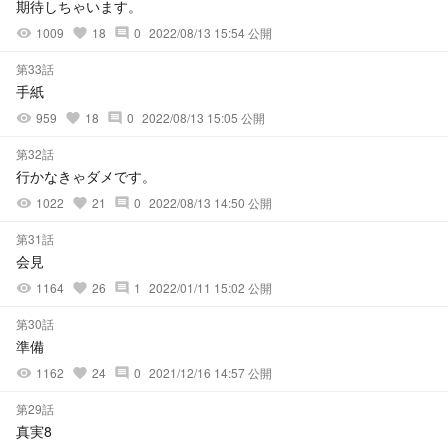
期待しちゃいます。
1009
18
0
2022/08/13 15:54 公開
visibility
favorite
comment
第33話
手紙
959
18
0
2022/08/13 15:05 公開
visibility
favorite
comment
第32話
行かなきゃダメです。
1022
21
0
2022/08/13 14:50 公開
visibility
favorite
comment
第31話
会見
1164
26
1
2022/01/11 15:02 公開
visibility
favorite
comment
第30話
準備
1162
24
0
2021/12/16 14:57 公開
visibility
favorite
comment
第29話
真実8