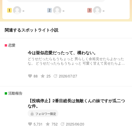
−
−
−
1
2
3
関連するスポットライト小説
恋愛
今は疑似恋愛だったって、構わない。
どうせだったらもうちょっと 男らしく余裕見せたらよかった
な。 どうせだったらもうちょっと 可愛く甘えて見せたらよか
ったな。 後悔ばっかが募って でも後戻りはもう出来なくて ず
っと ずっと “キミだけ”の毎日
88
grade
25
2026/07/27
favorite
update
活動報告
【投稿停止】2番目総長は無敵くんの妹ですが瓜二つ
な件。
lock
フォロワー限定
5,731
grade
752
2025/06/20
favorite
update