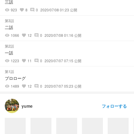
三話
923
8
0
2020/07/08 01:23 公開
visibility
favorite
comment
第3話
二話
1066
12
0
2020/07/08 01:16 公開
visibility
favorite
comment
第2話
一話
1223
11
0
2020/07/07 07:15 公開
visibility
favorite
comment
第1話
プロローグ
1489
12
0
2020/07/07 05:23 公開
visibility
favorite
comment
フォローする
yume