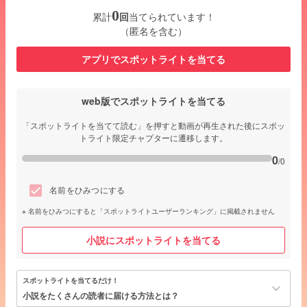
0
累計
回
当てられています！
（匿名を含む）
アプリでスポットライトを当てる
web版でスポットライトを当てる
「スポットライトを当てて読む」を押すと動画が再生された後にスポッ
トライト限定チャプターに遷移します。
0
/0
名前をひみつにする
名前をひみつにすると「スポットライトユーザーランキング」に掲載されません
小説にスポットライトを当てる
スポットライトを当てるだけ！
keyboard_arrow_down
小説をたくさんの読者に届ける方法とは？