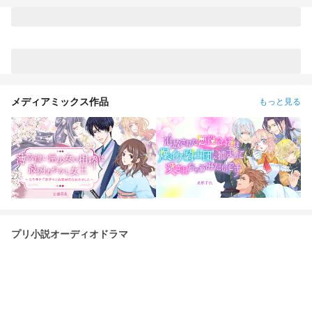
話〜第159話 EP5 『呪いの花一匁』第160話〜第188話 EP6
『小さな逃亡者』第189話〜第227話 EP7 『生ける屍の解剖記
録』第228話〜第270話 EP8 『帰り道のないオークション』第
271話〜297話 EP9『死者の楽園』第298話〜第322話
EP10『惨劇は紅茶と共に』第323話〜第343話 EP11『独房に
訪れる殺意』第344話〜第366話 EP12『ネコが鳴く牧場』第
367話〜第397話 EP13『仮面舞踏会殺人事件』第398話〜第
428話 EP14『死にたがりへの処方箋』第429話〜第457話
EP15『お化け屋敷幽霊奇譚』第458話〜第486話 EP16『吉凶
を告げる街』第487話〜第516話 EP17『Waves of Love』第
メディアミックス作品
もっと見る
517話〜第551話 EP18『七夕の迷い子」第552話〜第582話
EP19『神隠しホームルーム』第583話〜第613話 EP20『禁じ
られた三角海域』第614話〜 EP21 『誰がロビンを殺したか？
(前編)』 EP22『誰がロビンを殺したか？(後半)』
プリ小説オーディオドラマ