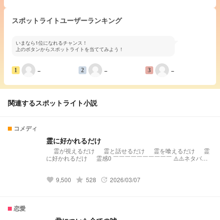
スポットライトユーザーランキング
いまなら1位になれるチャンス！
上のボタンからスポットライトを当ててみよう！
−
−
−
1
2
3
関連するスポットライト小説
コメディ
霊に好かれるだけ
霊が視えるだけ 霊と話せるだけ 霊を喰えるだけ 霊
に好かれるだけ 霊感0 ￣￣￣￣￣￣￣￣￣￣ ⚠️⚠️ネタバレ
あります⚠️⚠️ ✧ 別垢で書いてたやつの書き直しです！ ✧ だい
たい19時〜20時投稿🙇🏻‍♀️ 📢 デイリーランキングコメディ159
9,500
grade
528
2026/03/07
位 🙏🏻✨️ 📢 デイリーランキングコメディ109位 🙏🏻✨️
favorite
update
恋愛