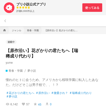
プリ小説公式アプリ
評価6,000件以上
keyboard_arrow_left
ジャンル
青春・学園
【原作沿い】花ざかりの君たちへ【瑞稀成り代わり】
home
連載中
【原作沿い】花ざかりの君たちへ【瑞
稀成り代わり】
yume
青春・学園
夢小説
憧れのヒトに会うため、アメリカから桜咲学園に転入したあな
た。だけどそこは男子校で、、！？
#
花ざかりの君たちへ
#
原作沿い
#
微愛され？
#
瑞稀成り代わり
#
夢小説
6,142
57
0
45
visibility
favorite
grade
highlight