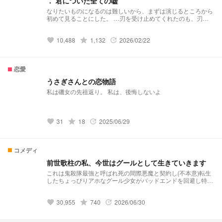
． 君についた全ての嘘
なりたいものになるのは難しいから、まずは演じるところから
初めて見ることにした。 …刃を受け止めてくれたのも、刃を
輝かせてくれたのも、紛れもなく君だった。 人を騙すために
自分を偽って、演技して､時々自分が嫌になる。でも、それで
10,488
grade
1,132
2026/02/22
生きてきたから。 お姉ちゃんを殺したあの怪物を、 お姉ちゃ
favorite
update
んと共に、殺す＿＿＿ 『だから、ありがとう』
恋愛
うさぎさんとの恋物語
私は磯女の先祖返り。 私は、後悔しないよ
31
grade
18
2025/06/29
favorite
update
コメディ
前世歌柱の私、今世はグールとして生きていきます
これは鬼殺隊最強と呼ばれ死の間際悪魔と契約し(不本意)転生
したちょっぴりアホなグール少女がバッドエンドを回避し特待
生もグールも全員救ってハッピーエンドの大団円に持っていく
(かもしれない)話 ____ 目次 プロローグ『グールの住む学園』
30,955
grade
740
2026/06/30
第2話〜第19話 EP1『願いを叶える男』第20話〜第61話
favorite
update
EP2『死者からの生配信』第62話〜第92話 EP3 『海より来た
るモノ』第93話〜第120話 EP4『学園の人喰いカジノ』第121