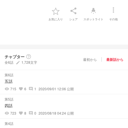
more_vert
share
highlight
お気に入り
シェア
スポットライト
その他
チャプター
help_outline
最初から
最新話から
全6話
1,728文字
create
第6話
五話
715
6
1
2020/09/01 12:06 公開
visibility
favorite
comment
第5話
四話
723
8
0
2020/08/18 04:24 公開
visibility
favorite
comment
第4話