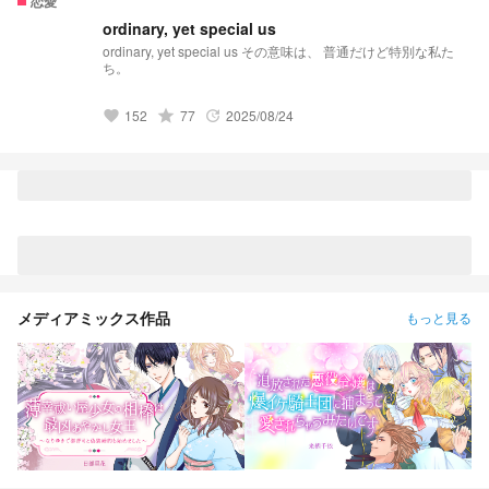
恋愛
あ、、変な意味じゃなくて... 」 「 苺のショートケーキ作っ
てるけど食べてくか？ 」 「 あ、〇〇先輩〜！サボりっす
ordinary, yet special us
か？俺も一緒に行ってもいいー？ 」 「 オイ、お前、抱き
ordinary, yet special us その意味は、 普通だけど特別な私た
枕が逃げてんじゃねーよ 」 「 〇〇は俺のもんっすから。
ち。
シシシッ 」 『 うん、取り敢えず。離れよっか？ 』
_____________________ ※ 夢 ネコよりのリバ 呪術廻戦
殆ど出てきません！！
152
grade
77
2025/08/24
favorite
update
メディアミックス作品
もっと見る