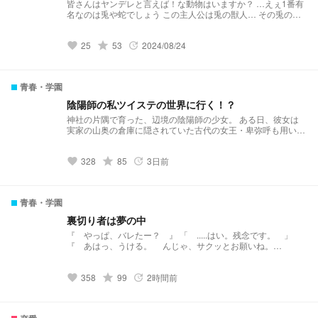
皆さんはヤンデレと言えば！な動物はいますか？ …えぇ1番有
名なのは兎や蛇でしょう この主人公は兎の獣人… その兎の獣
人は誰かに依存しているらしい 兎の獣人はヤンデレ（依存
型）、皆さんはこんな兎の獣人に愛を渡されても耐えられま
25
grade
53
2024/08/24
す？ この物語の依存先は耐えられるようです
favorite
update
青春・学園
陰陽師の私ツイステの世界に行く！？
神社の片隅で育った、辺境の陰陽師の少女。 ある日、彼女は
実家の山奥の倉庫に隠されていた古代の女王・卑弥呼も用いた
という最古の儀式書を発見する。 禁断の書に導かれるまま、
古代詠唱儀式を試した時、 彼女を待ち受けていたのは、現実
328
grade
85
3日前
世界とは異なる、 鏡の向こうに広がる異世界だった。 果たし
favorite
update
て少女は、この未知なる世界で生き延び 元の世界へ戻ること
ができるのだろうか？ .•*¨*•.*✧︎🌟.•*¨*•.*✧︎🌟.•*¨*•.*✧︎🌟.•*¨*•.*✧︎
🌟 投稿止まらないように頑張ります(ง •̀_•́)ง 6月16日☆50突
青春・学園
破！ 6月23日♡200突破！ ✨.ﾟ･*..☆.｡.:*✨.☆.｡.:.+*:ﾟ+｡✨.ﾟ･
*..☆.｡.:*✨
裏切り者は夢の中
『 やっぱ、バレたー？ 』 「 .....はい。残念です。 」
『 あはっ、うける。 んじゃ、サクッとお願いね。
恵。 』 「 ..... 」 ザクッ ____
_____________________ あれ、ここ、、どこ？浜辺？
358
grade
99
2時間前
_____________________ 「 海月ちゃーん♡あーそぼぉ
favorite
update
♡ 」 「 私と契約しませんか？対価はそうですね....貴方自
身で、どうです？ 」 「 私と一緒に居れば安全です。.....特
別ですよ？ 」 「 はぁ、全く君からは目が離せないよ。