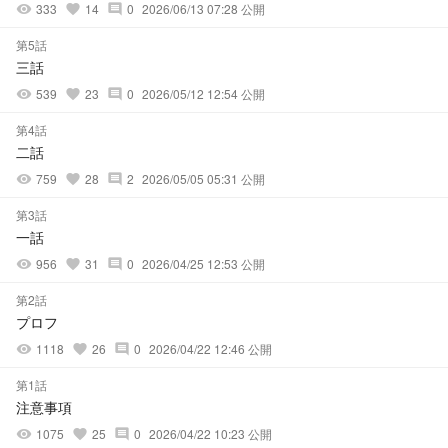
333
14
0
2026/06/13 07:28 公開
visibility
favorite
comment
第5話
三話
539
23
0
2026/05/12 12:54 公開
visibility
favorite
comment
第4話
二話
759
28
2
2026/05/05 05:31 公開
visibility
favorite
comment
第3話
一話
956
31
0
2026/04/25 12:53 公開
visibility
favorite
comment
第2話
プロフ
1118
26
0
2026/04/22 12:46 公開
visibility
favorite
comment
第1話
注意事項
1075
25
0
2026/04/22 10:23 公開
visibility
favorite
comment