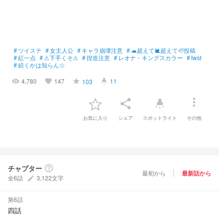
#
ツイステ
#
女主人公
#
キャラ崩壊注意
#
🐢超えて🐌超えて🦥投稿
#
紅一点
#
⚠下手くそ⚠
#
捏造注意
#
レオナ・キングスカラー
#
twst
#
続くかは知らん☆
4,780
147
11
103
visibility
favorite
grade
highlight
more_vert
share
highlight
お気に入り
シェア
スポットライト
その他
チャプター
help_outline
最初から
最新話から
全6話
3,122文字
create
第6話
四話