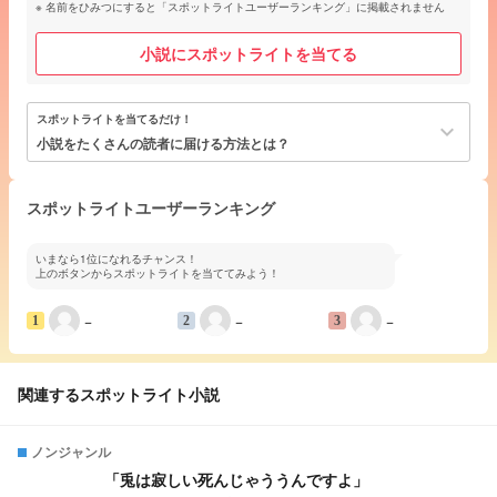
名前をひみつにすると「スポットライトユーザーランキング」に掲載されません
小説にスポットライトを当てる
スポットライトを当てるだけ！
keyboard_arrow_down
小説をたくさんの読者に届ける方法とは？
スポットライトユーザーランキング
いまなら1位になれるチャンス！
上のボタンからスポットライトを当ててみよう！
−
−
−
1
2
3
関連するスポットライト小説
ノンジャンル
「兎は寂しい死んじゃううんですよ」