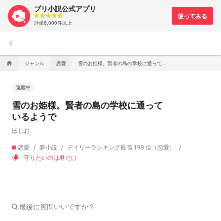
プリ小説公式アプリ
評価6,000件以上
keyboard_arrow_left
ジャンル
恋愛
雪のお姫様。賢者の島の学校に通っているようで
home
連載中
雪のお姫様。賢者の島の学校に通って
いるようで
ほしお
恋愛
夢小説
デイリーランキング最高 199 位（恋愛）
守りたいのは君だけ
wb_incandescent
Q.最後に質問いいですか？