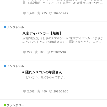
麗、頭脳明晰、どこをとっても完璧だったが彼女には一つ欠点
があった それは異様なほどまでの厳格さだった そんな彼女は
優秀さから特例で海外任務に派遣されていた だが数週間後、
1,248
grade
225
2026/07/29
そんな彼女は… 「ヴ、ヴァイスが帰ってきたああぁぁ！！！
favorite
update
学園に静かに戦慄が走った
ノンジャンル
東京ディバンカー【短編】
広告詐欺だとうわさのスマホゲーム ”東京ディバンカー” まさか
のどハマりしたので短編書きます。 運営ありがとう。 エピ良
き。キャラ良き。設定良き。 乙女ゲーが詰まりに詰まったア
プリです。 お題によっては、ボイスからインスピレーション
299
grade
105
2026/05/16
を得ているので、他の作者様と内容が被る可能性はあります
favorite
update
が、アプリをプレイしている皆さんなら理解してくれるでしょ
う。パクリではありません。 「ep.17 waves of love」までの
ネタバレを含む可能性があります。 パクリ、無断引用、朗読
ノンジャンル
等 許可しておりません。ご容赦ください。
# 隠れシスコンの草薙さん .
「 はいはい、お兄ちゃんですよ 」
2,502
grade
450
2025/09/30
favorite
update
ファンタジー