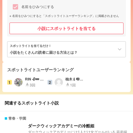
名前をひみつにする
名前をひみつにすると「スポットライトユーザーランキング」に掲載されません
小説にスポットライトを当てる
スポットライトを当てるだけ！
keyboard_arrow_down
小説をたくさんの読者に届ける方法とは？
スポットライトユーザーランキング
RIN 🥀💤 や
柚木💉🎼🥼
1
2
ばい大学忙
フォロバ
3回
1回
highlight
highlight
しい
120%！
関連するスポットライト小説
青春・学園
ダークウィックアカデミーの冷酷姫
ダークウィックアカデミーには1人だけ女グールがいる 容姿端