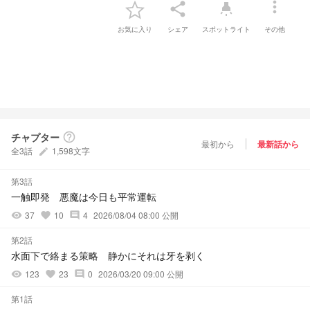
more_vert
share
highlight
お気に入り
シェア
スポットライト
その他
チャプター
help_outline
最初から
最新話から
全3話
1,598文字
create
第3話
一触即発 悪魔は今日も平常運転
37
10
4
2026/08/04 08:00 公開
visibility
favorite
comment
第2話
水面下で絡まる策略 静かにそれは牙を剥く
123
23
0
2026/03/20 09:00 公開
visibility
favorite
comment
第1話