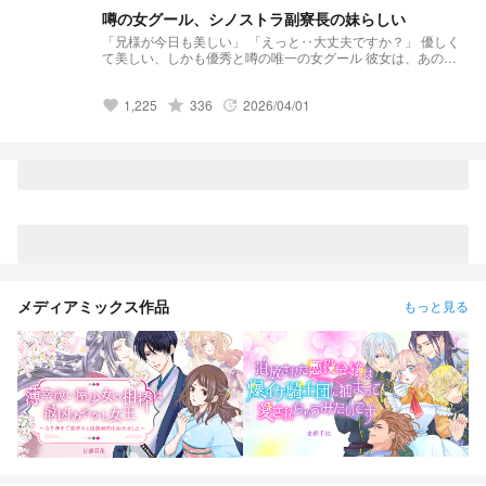
噂の女グール、シノストラ副寮長の妹らしい
「兄様が今日も美しい」 「えっと‥大丈夫ですか？」 優しく
て美しい、しかも優秀と噂の唯一の女グール 彼女は、あのシ
ノストラ副寮長の妹で 人には言えない過去がある
1,225
grade
336
2026/04/01
favorite
update
メディアミックス作品
もっと見る