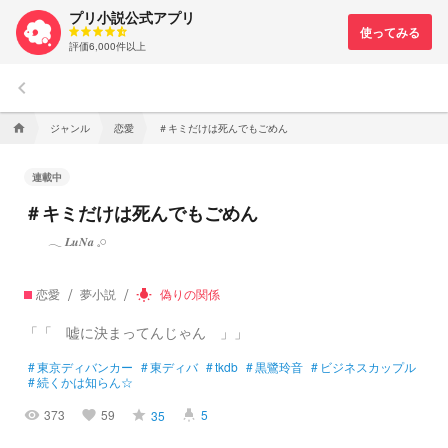
プリ小説公式アプリ
評価6,000件以上
keyboard_arrow_left
ジャンル
恋愛
＃キミだけは死んでもごめん
home
連載中
＃キミだけは死んでもごめん
𓂃 𝑳𝒖𝑵𝒂 𓈒𓏸
恋愛
夢小説
偽りの関係
wb_incandescent
「「 嘘に決まってんじゃん 」」
#
東京ディバンカー
#
東ディバ
#
tkdb
#
黒鷺玲音
#
ビジネスカップル
#
続くかは知らん☆
373
59
5
35
visibility
favorite
grade
highlight