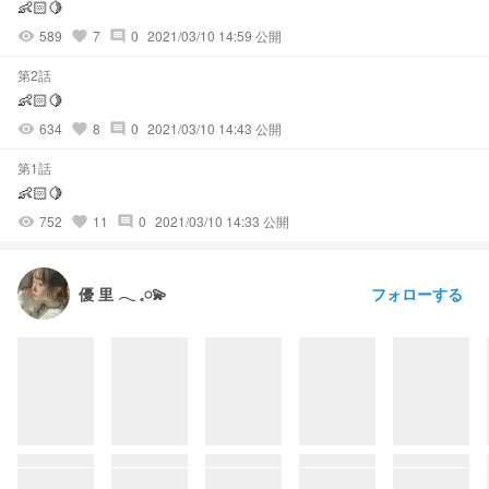
👶🏻🍋
589
7
0
2021/03/10 14:59 公開
visibility
favorite
comment
第2話
👶🏻🍋
634
8
0
2021/03/10 14:43 公開
visibility
favorite
comment
第1話
👶🏻🍋
752
11
0
2021/03/10 14:33 公開
visibility
favorite
comment
フォローする
優 里 ‪‪𓂃 𓈒𓏸💫