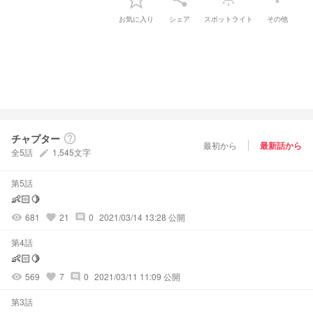
お気に入り
シェア
スポットライト
その他
チャプター
help_outline
最初から
最新話から
全5話
1,545文字
create
第5話
👶🏻🍋
681
21
0
2021/03/14 13:28 公開
visibility
favorite
comment
第4話
👶🏻🍋
569
7
0
2021/03/11 11:09 公開
visibility
favorite
comment
第3話