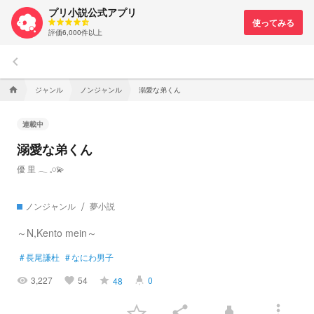
プリ小説公式アプリ
評価6,000件以上
keyboard_arrow_left
ジャンル
ノンジャンル
溺愛な弟くん
home
連載中
溺愛な弟くん
優 里 ‪‪𓂃 𓈒𓏸💫
ノンジャンル
夢小説
～N,Kento mein～
#
長尾謙杜
#
なにわ男子
3,227
54
0
48
visibility
favorite
grade
highlight
more_vert
share
highlight