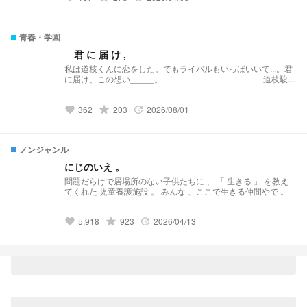
青春・学園
君 に 届 け ,
私は道枝くんに恋をした。でもライバルもいっぱいいて...。君
に届け、この想い_____。 道枝駿佑
main
362
grade
203
2026/08/01
favorite
update
ノンジャンル
にじのいえ 。
問題だらけで居場所のない子供たちに 、 「 生きる 」 を教え
てくれた 児童養護施設 。 みんな 、ここで生きる仲間やで 。
5,918
grade
923
2026/04/13
favorite
update