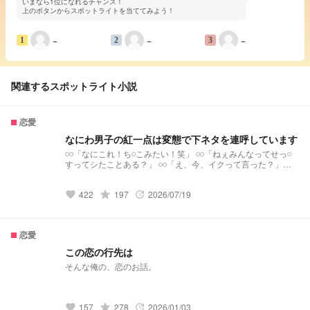
いまなら1位になれるチャンス！
上のボタンからスポットライトを当ててみよう！
−
−
−
1
2
3
関連するスポットライト小説
恋愛
なにわ男子の紅一点は変態で下ネタを連呼しています
𓏸𓏸「なにこれ！ち𓏸こみたい！笑」 𓏸𓏸「ねぇみんなってせっ𓏸
すってシたことある？」 𓏸𓏸「え、今、イクって言った？」
𓏸𓏸「ねぇ、シャンプーってさ白いからせいえきみたいじゃな
い？笑」 なにわ男子の紅一点は変態で下ネタを連呼してます
422
grade
197
2026/07/19
《目標》 ☆50♡100
favorite
update
恋愛
この恋の行先は
そんな俺の、恋のお話。
157
grade
278
2026/01/03
favorite
update