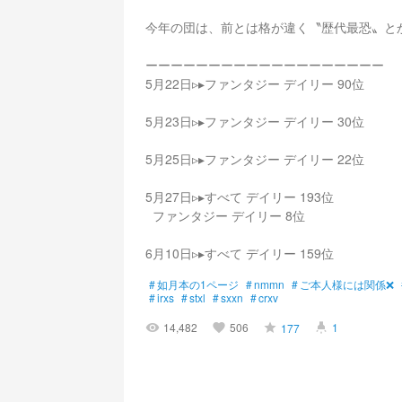
今年の団は、前とは格が違く〝歴代最恐〟と
ーーーーーーーーーーーーーーーーーーー
5月22日▹▸ ファンタジー デイリー 90位
5月23日▹▸ ファンタジー デイリー 30位
5月25日▹▸ ファンタジー デイリー 22位
5月27日▹▸ すべて デイリー 193位
︎︎ ︎︎ ファンタジー デイリー 8位
6月10日▹▸ すべて デイリー 159位
#
如月本の1ページ
#
nmmn
#
ご本人様には関係❌
#
irxs
#
stxl
#
sxxn
#
crxv
14,482
506
1
177
visibility
favorite
grade
highlight