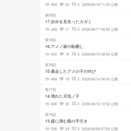
469
24
0
2026/06/18 11:00 公開
visibility
favorite
comment
第20話
17.自分を見失ったカガミ
449
17
3
2026/06/17 09:35 公開
visibility
favorite
comment
第19話
16.アメノ家の恥晒し
433
16
3
2026/06/15 09:00 公開
visibility
favorite
comment
第18話
15.暴走したアメの子の叫び
468
19
3
2026/06/14 04:00 公開
visibility
favorite
comment
第17話
14.壊れた天気ノ子
496
22
3
2026/06/10 10:52 公開
visibility
favorite
comment
第16話
13.森に潜む蔭の手引き
506
24
3
2026/06/09 07:00 公開
visibility
favorite
comment