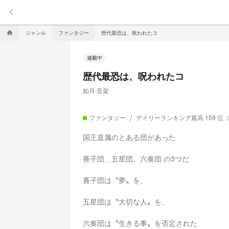
keyboard_arrow_left
ジャンル
ファンタジー
歴代最恐は、呪われたコ
home
連載中
歴代最恐は、呪われたコ
如月 音架
ファンタジー
デイリーランキング最高 159 位
国王直属のとある団があった
賽子団、五星団、六奏団 の3つだ
賽子団は〝夢〟を、
五星団は〝大切な人〟を、
六奏団は〝生きる事〟を否定された