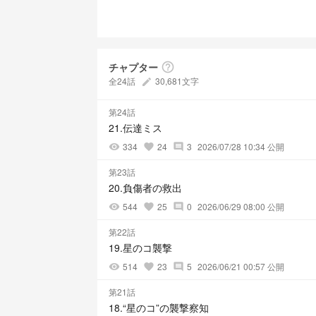
チャプター
help_outline
全24話
30,681文字
create
第24話
21.伝達ミス
334
24
3
2026/07/28 10:34 公開
visibility
favorite
comment
第23話
20.負傷者の救出
544
25
0
2026/06/29 08:00 公開
visibility
favorite
comment
第22話
19.星のコ襲撃
514
23
5
2026/06/21 00:57 公開
visibility
favorite
comment
第21話
18.“星のコ”の襲撃察知