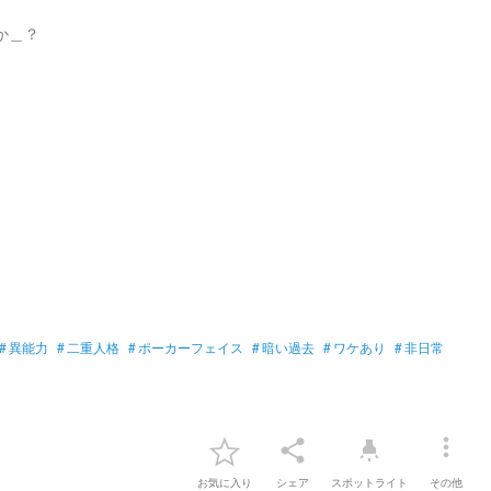
か＿？
#
異能力
#
二重人格
#
ポーカーフェイス
#
暗い過去
#
ワケあり
#
非日常
more_vert
share
highlight
お気に入り
シェア
スポットライト
その他