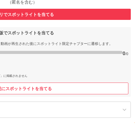
（匿名を含む）
リでスポットライトを当てる
b版でスポットライトを当てる
と動画が再生された後にスポットライト限定チャプターに遷移します。
0
/0
グ」に掲載されません
説にスポットライトを当てる
keyboard_arrow_down