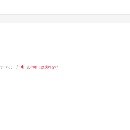
（すべて）
あの頃には戻れない
wb_incandescent