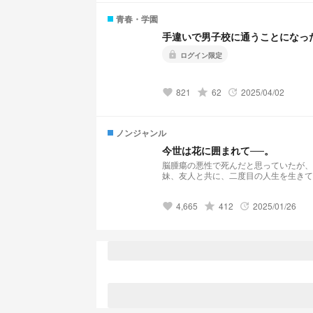
青春・学園
手違いで男子校に通うことになっ
lock
ログイン限定
821
grade
62
2025/04/02
favorite
update
ノンジャンル
今世は花に囲まれて──。
脳腫瘍の悪性で死んだと思っていたが、
妹、友人と共に、二度目の人生を生きていくことに決めた。 ◇◆◇
4,665
grade
412
2025/01/26
favorite
update