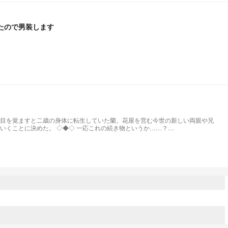
たので男装します
目を覚ますと二歳の身体に転生していた蘭。花屋を営む今世の新しい両親や兄
 一応これの続き物というか……？
https://novel.prcm.jp/novel/Xx17k94cUiXFhNZyabFT 10月31日／すべての新作ランキング58位