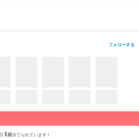
フォローする
1
計
回
当てられています！