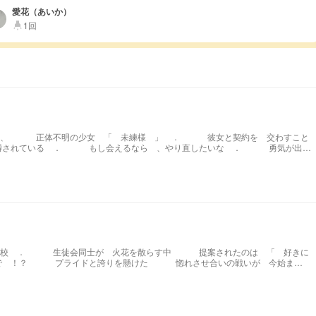
愛花（あいか）
1回
highlight
！
、 正体不明の少女 「 未練様 」 ． 彼女と契約を 交わすこと
噂されている ． もし会えるなら 、やり直したいな ． 勇気が出な
．
校 ． 生徒会同士が 火花を散らす中 提案されたのは 「 好きに
の戦いが 今始ま