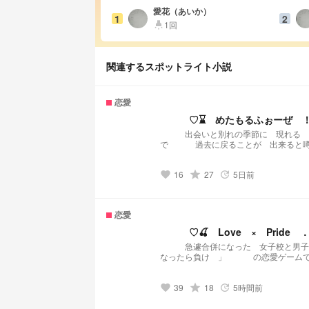
愛花（あいか）
1
2
1回
highlight
関連するスポットライト小説
恋愛
♡⌛️ めたもるふぉーぜ 
出会いと別れの季節に 現れる 
で 過去に戻ることが 出来ると
かった あの日の自分を ．
16
grade
27
5日前
favorite
update
恋愛
♡🍒 Love × Pride 
急遽合併になった 女子校と男子
なったら負け 」 の恋愛ゲームで ！？ プライドと誇りを懸けた 惚れさせ合い
る ！
39
grade
18
5時間前
favorite
update