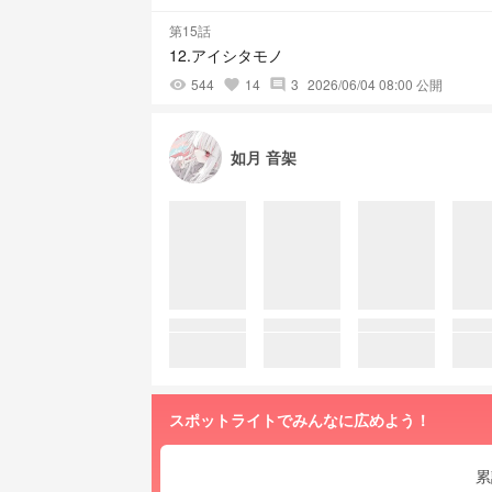
第15話
12.アイシタモノ
544
14
3
2026/06/04 08:00 公開
visibility
favorite
comment
如月 音架
スポットライトでみんなに広めよう！
累