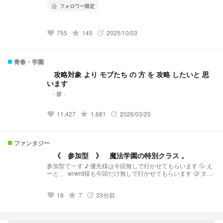
lock
フォロワー限定
755
grade
145
2025/10/03
favorite
update
青春・学園
︎︎攻略対象 より モブたち の 方 を 攻略 したいと 思
います
︎︎‐ 📘 .
11,427
grade
1,681
2026/03/25
favorite
update
ファンタジー
《 参加型 》 魔法学園の特別クラス 。
参加型で ~ す ♪ 優先様は今回無しで行かせてもらいます 💦 え
ーと 、 wrwrd様も今回だけ無しで行かせてもらいます 🥲︎ タグ
についてる界隈のみ可能です ‼️
18
grade
7
33分前
favorite
update