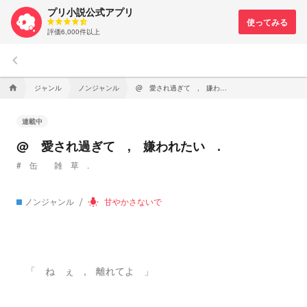
プリ小説公式アプリ
評価6,000件以上
keyboard_arrow_left
ジャンル
ノンジャンル
@ 愛され過ぎて , 嫌われたい .
home
連載中
@ 愛され過ぎて , 嫌われたい .
# 缶 雑 草 .
ノンジャンル
甘やかさないで
wb_incandescent
「 ね ぇ , 離れてよ 」