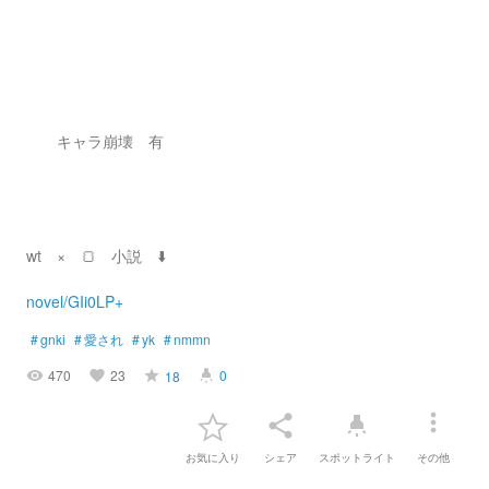
キャラ崩壊 有
wt × 🍞 小説 ⬇️
novel/GIi0LP+
#
gnki
#
愛され
#
yk
#
nmmn
470
23
0
18
visibility
favorite
grade
highlight
more_vert
share
highlight
お気に入り
シェア
スポットライト
その他