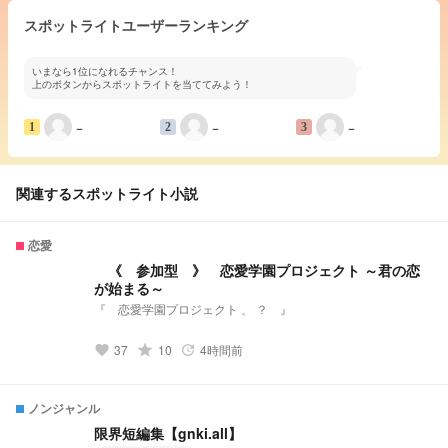
スポットライトユーザーランキング
いまなら1位になれるチャンス！
上のボタンからスポットライトを当ててみよう！
−
−
−
1
2
3
関連するスポットライト小説
恋愛
《 参加型 》 恋愛学園プロジェクト ～君の恋
が始まる～
『 恋愛学園プロジェクト 、 ？ 』
37
grade
10
4時間前
favorite
update
ノンジャンル
限界短編集【gnki.all】