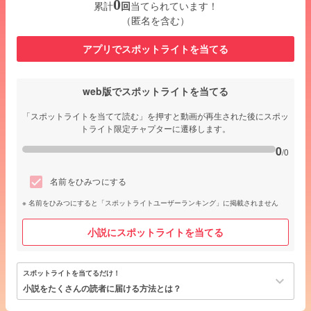
0
累計
回
当てられています！
（匿名を含む）
アプリでスポットライトを当てる
web版でスポットライトを当てる
「スポットライトを当てて読む」を押すと動画が再生された後にスポッ
トライト限定チャプターに遷移します。
0
/0
名前をひみつにする
名前をひみつにすると「スポットライトユーザーランキング」に掲載されません
小説にスポットライトを当てる
スポットライトを当てるだけ！
keyboard_arrow_down
小説をたくさんの読者に届ける方法とは？