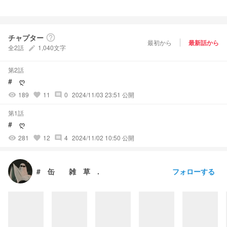
チャプター
help_outline
最初から
最新話から
全2話
1,040文字
create
第2話
# ღ
189
11
0
2024/11/03 23:51 公開
visibility
favorite
comment
第1話
# ღ
281
12
4
2024/11/02 10:50 公開
visibility
favorite
comment
フォローする
# 缶 雑 草 .