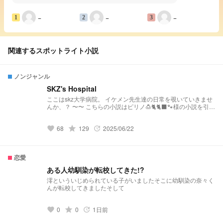
−
−
−
1
2
3
関連するスポットライト小説
ノンジャンル
SKZ's Hospital
ここはskz大学病院。 イケメン先生達の日常を覗いていきませ
んか、？ 〜〜 こちらの小説はピリノ🍮🐈🐈‍⬛🐾様の小説を引き
継いだ作品となっております。 そのため、設定などを引用さ
せていただいております。 リクエスト募集中…！ メンバーの
68
grade
129
2025/06/22
体調不良から診察まで…… 基本的にどんなリクエストもお待
favorite
update
ちしております。 ぴりの🍮🐈‍⬛🐈🐾ちゃん
https://novel.prcm.jp/user/a0DUL2nmGHTS9z7jVF61RelTRdu
1
恋愛
ある人幼馴染が転校してきた!?
澪といういじめられている子がいましたそこに幼馴染の奈々く
んが転校してきましたそして
0
grade
0
1日前
favorite
update