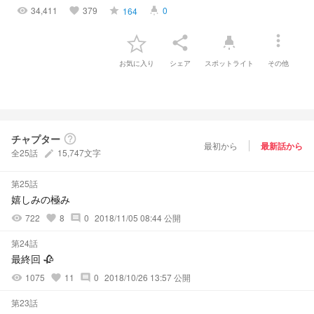
34,411
379
0
164
visibility
favorite
grade
highlight
more_vert
share
highlight
お気に入り
シェア
スポットライト
その他
チャプター
help_outline
最初から
最新話から
全25話
15,747文字
create
第25話
嬉しみの極み
722
8
0
2018/11/05 08:44 公開
visibility
favorite
comment
第24話
最終回 🥀
1075
11
0
2018/10/26 13:57 公開
visibility
favorite
comment
第23話