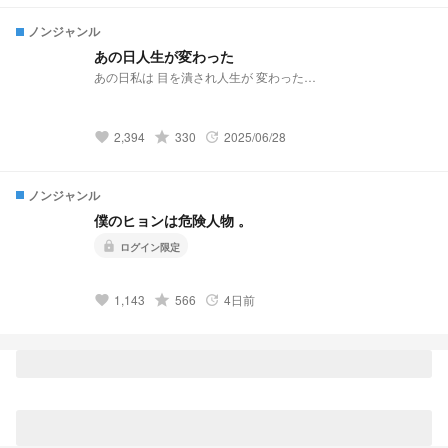
ノンジャンル
あの日人生が変わった
あの日私は 目を潰され人生が 変わった…
2,394
grade
330
2025/06/28
favorite
update
ノンジャンル
僕のヒョンは危険人物 。
lock
ログイン限定
1,143
grade
566
4日前
favorite
update