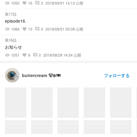
1050
16
0
2018/09/01 14:13 公開
visibility
favorite
comment
第17話
episode16.
1084
13
0
2018/08/31 05:08 公開
visibility
favorite
comment
第16話
お知らせ
1051
9
0
2018/08/29 14:34 公開
visibility
favorite
comment
フォローする
buttercream 🐻‍❄️🍽