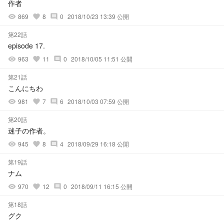
作者
869
8
0
2018/10/23 13:39 公開
visibility
favorite
comment
第22話
episode 17.
963
11
0
2018/10/05 11:51 公開
visibility
favorite
comment
第21話
こんにちわ
981
7
6
2018/10/03 07:59 公開
visibility
favorite
comment
第20話
迷子の作者。
945
8
4
2018/09/29 16:18 公開
visibility
favorite
comment
第19話
ナム
970
12
0
2018/09/11 16:15 公開
visibility
favorite
comment
第18話
グク