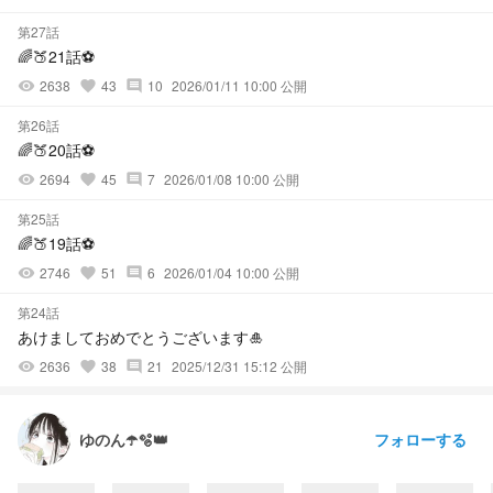
第27話
🌈🍑21話⚽
2638
43
10
2026/01/11 10:00 公開
visibility
favorite
comment
第26話
🌈🍑20話⚽
2694
45
7
2026/01/08 10:00 公開
visibility
favorite
comment
第25話
🌈🍑19話⚽
2746
51
6
2026/01/04 10:00 公開
visibility
favorite
comment
第24話
あけましておめでとうございます🎍
2636
38
21
2025/12/31 15:12 公開
visibility
favorite
comment
フォローする
ゆのん☂️🫧👑