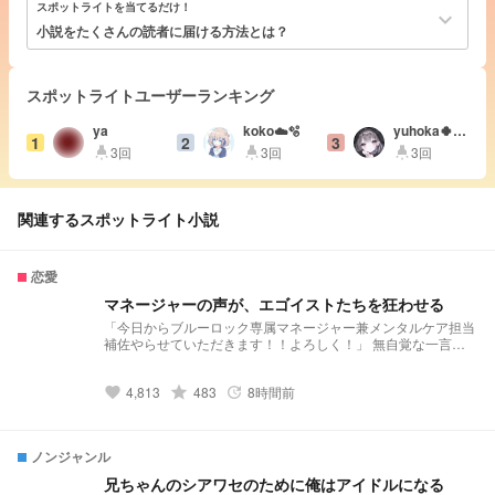
スポットライトを当てるだけ！
keyboard_arrow_down
小説をたくさんの読者に届ける方法とは？
スポットライトユーザーランキング
ya
koko☁️🫧
yuhoka🍀💫
1
2
3
💤
3回
3回
3回
highlight
highlight
highlight
関連するスポットライト小説
恋愛
マネージャーの声が、エゴイストたちを狂わせる
「今日からブルーロック専属マネージャー兼メンタルケア担当
補佐やらせていただきます！！よろしく！」 無自覚な一言
も、優しい声も、その笑顔も、 全部ずるい。 気づけば彼ら
は、彼女ばかり目で追っていた。 「他の奴にそんな声聞かせ
4,813
grade
483
8時間前
んな」 無自覚天然鈍感マネージャー×独占欲強め男子たち ブル
favorite
update
ーロック の専属マネージャー、声でエゴイストを沼らせま
す。 ※下ネタをキャラたちが喋ります。 苦手な方はBack↩︎ ※真
面目回とわちゃわちゃ回の差が凄いよ（これガチ）（“一応”原
ノンジャンル
作沿い）（主の気まぐれ）（落ちは決まってます） ※いつか液
タブ手に入ったら漫画版描きてえな（未定） ※この物語には、
兄ちゃんのシアワセのために俺はアイドルになる
「肥大型心筋症」という実在する病気を題材にした描写が含ま