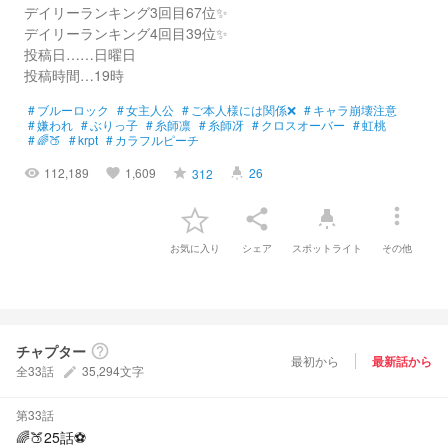
デイリーランキング3回目67位✨
デイリーランキング4回目39位✨
投稿日……日曜日
投稿時間…19時
#
ブルーロック
#
女主人公
#
ご本人様には関係❌
#
キャラ崩壊注意
#
嫌われ
#
ぶりっ子
#
糸師凛
#
糸師冴
#
クロスオーバー
#
虹桃
#
🌈🍑
#
krpt
#
カラフルピーチ
112,189
1,609
26
312
visibility
favorite
grade
highlight
more_vert
share
highlight
お気に入り
シェア
スポットライト
その他
チャプター
help_outline
最初から
最新話から
全33話
35,294文字
create
第33話
🌈🍑25話⚽