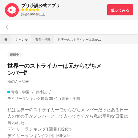
プリ小説公式アプリ
評価6,000件以上
keyboard_arrow_left
ジャンル
青春・学園
世界一のストライカーは元からぴちメンバー⁉️
home
連載中
世界一のストライカーは元からぴちメ
ンバー⁉️
ゆのん☂️🫧👑
青春・学園
夢小説
デイリーランキング最高 39 位（青春・学園）
私は世界一のストライカーでからぴちメンバーだったある日一
人の女の子がメンバーとして入ってきてから私の平和な日常は
奪われた…
デイリーランキング1回目102位✨
デイリーランキング2回目69位✨