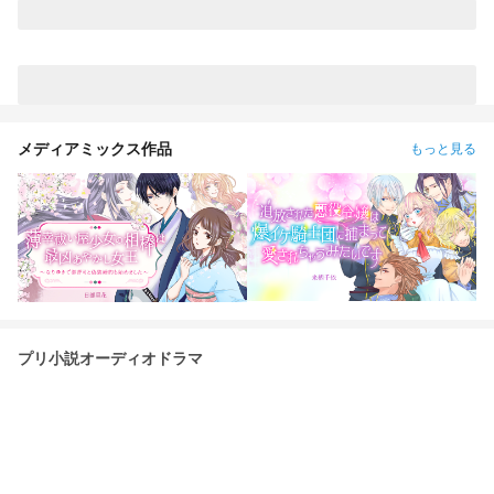
https://novel.prcm.jp/novel/G5zxySGI64yBXfMZwm00📕 原作
📚https://novel.prcm.jp/novel/PPG6RJ316pvGRwjw7KLr🌸エ
ピ㊙︎https://novel.prcm.jp/novel/gAAx9vzIhFIidioJORqh
メディアミックス作品
もっと見る
プリ小説オーディオドラマ