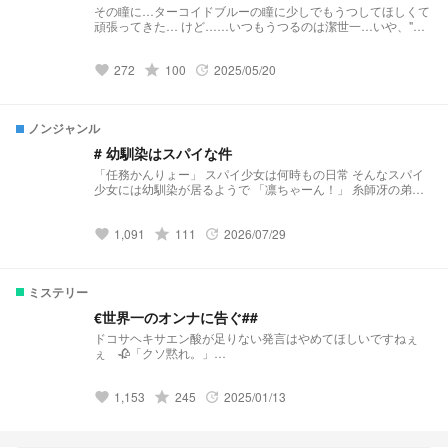
その瞳に…ターコイドブルーの瞳に少しでもうつしてほしくて
れます。 物語の都合上、症状や治療、病気の経過などに一部
頑張ってきた… けど……いつもうつるのは潔世一…いや、"ス
創作・脚色を加えております。実際の「肥大型心筋症」とは異
トライカー"だけだった なら…… もうアキラメテモいいよね？
なる表現が含まれる場合がありますので、あらかじめご了承く
ださい。 また、本作品は病気に関する医学的な情報提供を目
272
grade
100
2025/05/20
favorite
update
的としたものではありません。 2026 5.10 start✨
ノンジャンル
# 幼馴染はスパイな件
「任務かんりょー」 スパイ少女は何時もの日常 そんなスパイ
少女には幼馴染が居るようで 「凛ちゃーん！」 糸師冴の弟の
糸師凛と仲がいいらしいですよ
──────────────────────── ジャンルはノンジャ
1,091
grade
111
2026/07/29
ンルにしてるんですけど、恋愛ですね。何故ノンジャンルにし
favorite
update
たのかと言うと恋愛要素が少なすぎです…。 注意 ･もしかした
らキャラ崩壊になるかも(多分) ･恋愛小説初心者が書く小説 ･エ
セ方言 ･何故か口調迷子 これを把握して読んでいただけるとあ
ミステリー
りがたいです 交換宣伝、コラボ等大歓迎ですよ！
€世界一のオンナに告ぐ##
ドコサヘキサエン酸が足りない発言はやめてほしいですねぇ
ぇ 🥀「クソ黙れ。」
https://novel.prcm.jp/novel/PPG6RJ316pvGRwjw7KLr 💫
episode 糸師ちゃん >> "ダレ、お前？" お前こそダレだし。
1,153
grade
245
2025/01/13
👀 ——————-口が悪くないと試合に勝てないし、 どうせ世
favorite
update
界１なんて、なれやしないから。 『エゴかったら何でもい
い。』「横暴で、草w」 「レスバ重宝(◉_◉’)」 『結婚したくな
いランキング堂々の🥇だな！』 >>漫画版はコチラから……