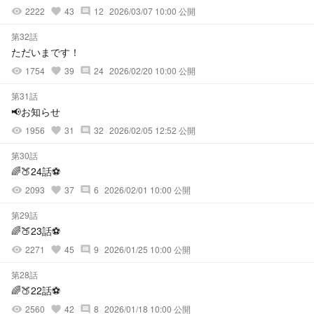
2222
43
12
2026/03/07 10:00 公開
visibility
favorite
comment
第32話
ただいまです！
1754
39
24
2026/02/20 10:00 公開
visibility
favorite
comment
第31話
📢お知らせ
1956
31
32
2026/02/05 12:52 公開
visibility
favorite
comment
第30話
🌈🍑24話⚽
2093
37
6
2026/02/01 10:00 公開
visibility
favorite
comment
第29話
🌈🍑23話⚽
2271
45
9
2026/01/25 10:00 公開
visibility
favorite
comment
第28話
🌈🍑22話⚽
2560
42
8
2026/01/18 10:00 公開
visibility
favorite
comment