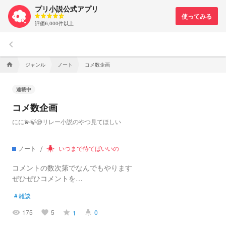
プリ小説公式アプリ
評価6,000件以上
keyboard_arrow_left
ジャンル
ノート
コメ数企画
home
連載中
コメ数企画
にに💫🍃@リレー小説のやつ見てほしい
ノート
いつまで待てばいいの
wb_incandescent
コメントの数次第でなんでもやります
ぜひぜひコメントを…
#
雑談
175
5
0
1
visibility
favorite
grade
highlight