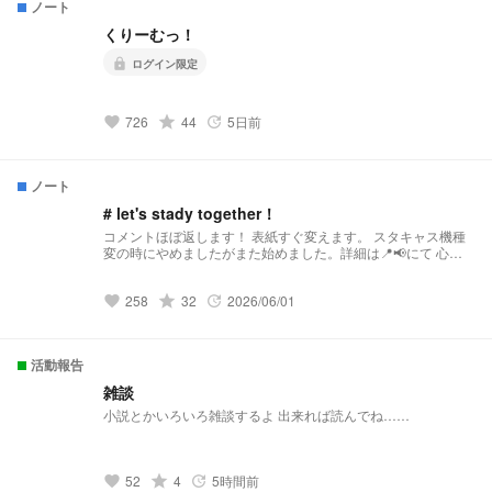
ノート
くりーむっ！
lock
ログイン限定
726
grade
44
5日前
favorite
update
ノート
# let's stady together！
コメントほぼ返します！ 表紙すぐ変えます。 スタキャス機種
変の時にやめましたがまた始めました。詳細は📍📢にて 心構
え #明日できることは明日やる 今日しかできないことを今日や
ろう #嫌なことでもできたら嬉しいし楽しい。 人生全部全部楽
258
grade
32
2026/06/01
しめたら損なし！ ⚠一年生の内容余裕で入ってきます ⚠︎🧪⇨♀
favorite
update
♡⇨♂一人称⇨俺 ※予告なしで低浮なる可能性あり ※嘘吐き人間
なので、俺がいうことは9割信じないでください笑 f i n
a l g o a l ✏ 勉 強 依 存 ( 習 慣 化 )
活動報告
✏ 英 語 テ ス ト 満 点 ✏ 数 学 テ ス ト
満 点 3年生目標発表（三ヶ月毎）🔖 📷あり 英語 🔤 数学
雑談
📘 国語 📕 社会 📔 理科 📗 実技 📚 💬のみ 雑談 🚬 質
小説とかいろいろ雑談するよ 出来れば読んでね……
問 💬 お知らせ 📢
52
grade
4
5時間前
favorite
update