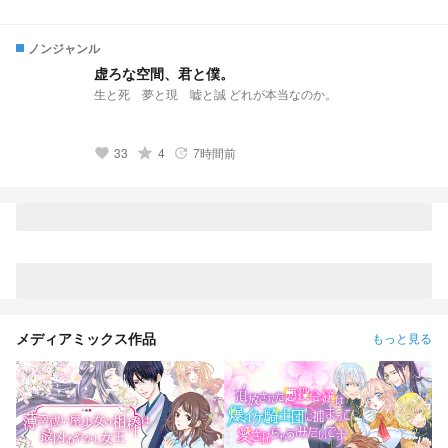
ノンジャンル
虚ろな空間、君と僕。
生と死 夢と現 嘘と誠 どれが本当なのか。
33
grade
4
7時間前
favorite
update
メディアミックス作品
もっと見る