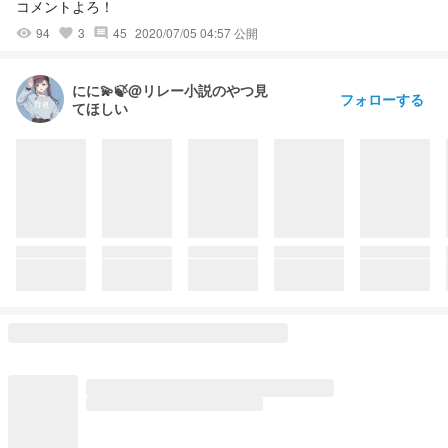
コメントよろ！
94
3
45
2020/07/05 04:57 公開
visibility
favorite
comment
にに💫🍃@リレー小説のやつ見
フォローする
てほしい