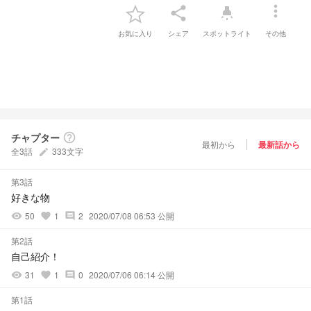
more_vert
share
highlight
お気に入り
シェア
スポットライト
その他
チャプター
help_outline
最初から
最新話から
全3話
333文字
create
第3話
好きな物
50
1
2
2020/07/08 06:53 公開
visibility
favorite
comment
第2話
自己紹介！
31
1
0
2020/07/06 06:14 公開
visibility
favorite
comment
第1話