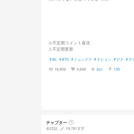
⚠︎不定期コメント返信
⚠︎不定期更新
#
BL
#
BTS
#
ジョングク
#
テヒョン
#
グク
#
テ
18,909
3,648
130
431
visibility
favorite
grade
highlight
チャプター
help_outline
全22話
19,781文字
create