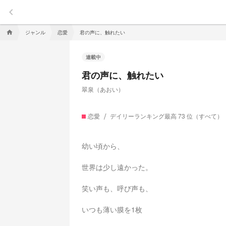
keyboard_arrow_left
ジャンル
恋愛
君の声に、触れたい
home
連載中
君の声に、触れたい
翠泉（あおい）
恋愛
デイリーランキング最高 73 位（すべて）
幼い頃から、
世界は少し遠かった。
笑い声も、呼び声も、
いつも薄い膜を1枚