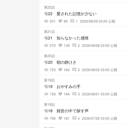
第22話
🫧22 愛された記憶が少ない
201
69
1
2026/08/09 03:00 公開
visibility
favorite
comment
第21話
🫧21 知らなかった感情
570
139
3
2026/08/08 03:00 公開
visibility
favorite
comment
第20話
🫧20 朝の静けさ
723
164
3
2026/08/02 03:00 公開
visibility
favorite
comment
第19話
🫧19 おやすみの手
729
164
3
2026/08/01 03:00 公開
visibility
favorite
comment
第18話
🫧18 雑音の中で探す声
796
181
4
2026/07/26 03:00 公開
visibility
favorite
comment