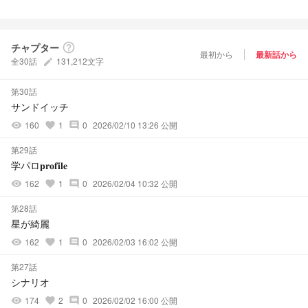
チャプター
help_outline
最初から
最新話から
全30話
131,212文字
create
第30話
サンドイッチ
160
1
0
2026/02/10 13:26 公開
visibility
favorite
comment
第29話
学パロ𝐩𝐫𝐨𝐟𝐢𝐥𝐞
162
1
0
2026/02/04 10:32 公開
visibility
favorite
comment
第28話
星が綺麗
162
1
0
2026/02/03 16:02 公開
visibility
favorite
comment
第27話
シナリオ
174
2
0
2026/02/02 16:00 公開
visibility
favorite
comment