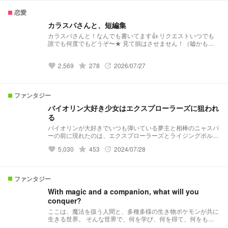
恋愛
カラスバさんと、短編集
カラスバさんと！なんでも書いてます👍️ リクエストいつでも
誰でも何度でもどうぞ〜★ 見て損はさせません！（嘘かも）
好きなシチュをポチッと!!
2,569
grade
278
2026/07/27
favorite
update
ファンタジー
バイオリン大好き少女はエクスプローラーズに狙われ
る
バイオリンが大好きでいつも弾いている夢主と相棒のニャスパ
ーの前に現れたのは、エクスプローラーズとライジングボルテ
ッカーズ！？ 第1章 始まりの旋律 第2章 記憶とバイオリンの秘
5,030
grade
453
2024/07/28
favorite
update
密 第3章 5大魔族を探して 第4章 救うために 4.5章 明日へ続く
物語 第5章 まだ誰も明日を知らない
ファンタジー
With magic and a companion, what will you
conquer?
ここは、魔法を扱う人間と、多種多様の生き物ポケモンが共に
生きる世界。 そんな世界で、何を学び、何を得て、何をもっ
て世界を制するか。そして世界を救うかを求められることにな