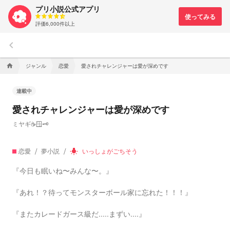
プリ小説公式アプリ
評価6,000件以上
keyboard_arrow_left
ジャンル
恋愛
愛されチャレンジャーは愛が深めです
home
連載中
愛されチャレンジャーは愛が深めです
ミヤギ☕🪟🗝
恋愛
夢小説
いっしょがごちそう
wb_incandescent
『今日も眠いね〜みんな〜。』
『あれ！？待ってモンスターボール家に忘れた！！！』
『またカレードガース級だ.....まずい....』