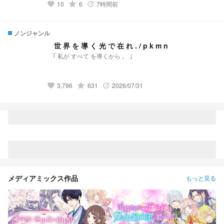
10
grade
6
7時間前
favorite
update
る。 あなたは、この世界の救世主の一人に、一匹になり得る
か？
ノンジャンル
世 界 を 導 く 光 で 在 れ . / p k m n
｢ 私が すべて を導くから 。 ｣
3,796
grade
631
2026/07/31
favorite
update
メディアミックス作品
もっと見る