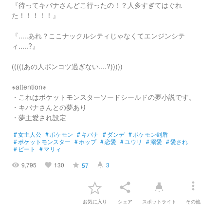
『待ってキバナさんどこ行ったの！？人多すぎてはぐれ
た！！！！！』
『.....あれ？ここナックルシティじゃなくてエンジンシテ
ィ.....?』
(((((あの人ポンコツ過ぎない....?)))))
※attention※
・これはポケットモンスターソードシールドの夢小説です。
・キバナさんとの夢あり
・夢主愛され設定
#
女主人公
#
ポケモン
#
キバナ
#
ダンデ
#
ポケモン剣盾
#
ポケットモンスター
#
ホップ
#
恋愛
#
ユウリ
#
溺愛
#
愛され
#
ビート
#
マリィ
9,795
130
3
57
visibility
favorite
grade
highlight
more_vert
share
highlight
お気に入り
シェア
スポットライト
その他