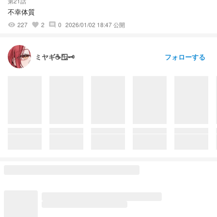
第21話
不幸体質
227
2
0
2026/01/02 18:47 公開
visibility
favorite
comment
フォローする
ミヤギ☕🪟🗝