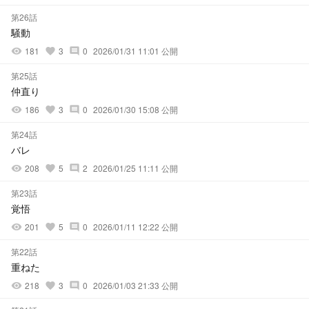
第26話
騒動
181
3
0
2026/01/31 11:01 公開
visibility
favorite
comment
第25話
仲直り
186
3
0
2026/01/30 15:08 公開
visibility
favorite
comment
第24話
バレ
208
5
2
2026/01/25 11:11 公開
visibility
favorite
comment
第23話
覚悟
201
5
0
2026/01/11 12:22 公開
visibility
favorite
comment
第22話
重ねた
218
3
0
2026/01/03 21:33 公開
visibility
favorite
comment