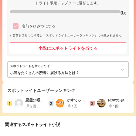
トライト限定チャプターに遷移します。
0
/0
名前をひみつにする
名前をひみつにすると「スポットライトユーザーランキング」に掲載されません
小説にスポットライトを当てる
スポットライトを当てるだけ！
keyboard_arrow_down
小説をたくさんの読者に届ける方法とは？
スポットライトユーザーランキング
悪霊@暇が
かすてぃ
(のwの)@夏
1
2
3
怖い
ら @ｵﾍﾞﾝｷ
休み
2回
1回
1回
highlight
highlight
highlight
ｮ週間
関連するスポットライト小説