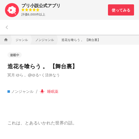
プリ小説公式アプリ
評価6,000件以上
keyboard_arrow_left
ジャンル
ノンジャンル
造花を喰らう 。 【舞台裏】
home
連載中
造花を喰らう 。 【舞台裏】
冥月 ゆら 。@ゆる~く活休なう
ノンジャンル
睡眠薬
wb_incandescent
これは、とあるいかれた世界の話。