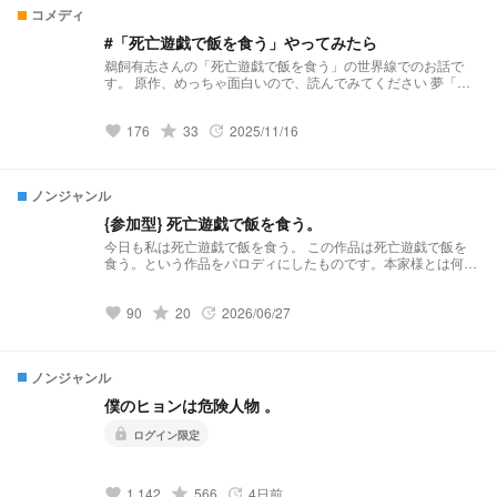
コメディ
#「死亡遊戯で飯を食う」やってみたら
鵜飼有志さんの「死亡遊戯で飯を食う」の世界線でのお話で
す。 原作、めっちゃ面白いので、読んでみてください 夢「幽
鬼さんのオタク、陰でやってます♫」 「あ、幽鬼さんのファ
ンマは👻👹🤍で♡」 「そのまんまでダサい、とか言わない
176
grade
33
2025/11/16
でね(^^)🖕」
favorite
update
ノンジャンル
{参加型} 死亡遊戯で飯を食う。
今日も私は死亡遊戯で飯を食う。 この作品は死亡遊戯で飯を
食う。という作品をパロディにしたものです。本家様とは何の
関わりもございません。 また、初めての参加型となりますの
で不備などがあるかもしれません。その時は遠慮なく仰って頂
90
grade
20
2026/06/27
きたいです。 ⬇また、この作品を作るにあたって参考にさせて
favorite
update
いただいた小説
https://novel.prcm.jp/novel/u4c8GXFDs30klP1o6Erb 投稿予定
日にち 月、土（書き溜めがあれば週2投稿） 更新時間 20時〜
ノンジャンル
23時
僕のヒョンは危険人物 。
lock
ログイン限定
1,142
grade
566
4日前
favorite
update