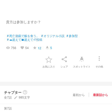
貴方は参加しますか？
#
死亡遊戯で飯を食う。
#
オリジナル小説
#
参加型
#
🐢超えて🐌超えて🦥投稿
756
54
5
12
visibility
favorite
grade
highlight
more_vert
share
highlight
お気に入り
シェア
スポットライト
その他
チャプター
help_outline
最初から
最新話から
全7話
985文字
create
第7話