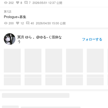
202
8
7
2026/05/01 12:37 公開
visibility
favorite
comment
第1話
Prologue+募集
200
12
40
2026/04/30 15:00 公開
visibility
favorite
comment
冥月 ゆら 。@ゆる~く活休な
フォローする
う