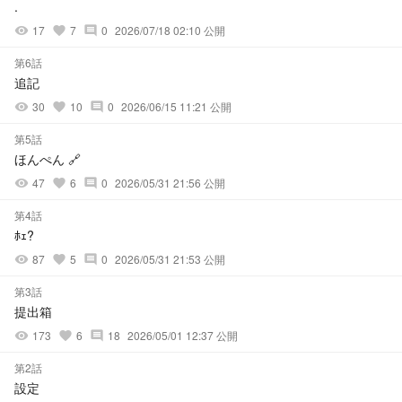
.
17
7
0
2026/07/18 02:10 公開
visibility
favorite
comment
第6話
追記
30
10
0
2026/06/15 11:21 公開
visibility
favorite
comment
第5話
ほんぺん 🔗
47
6
0
2026/05/31 21:56 公開
visibility
favorite
comment
第4話
ﾎｪ?
87
5
0
2026/05/31 21:53 公開
visibility
favorite
comment
第3話
提出箱
173
6
18
2026/05/01 12:37 公開
visibility
favorite
comment
第2話
設定