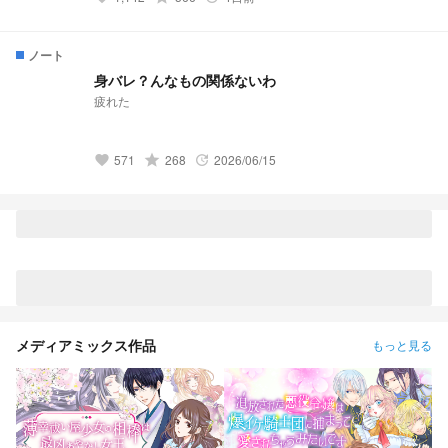
ノート
身バレ？んなもの関係ないわ
疲れた
571
grade
268
2026/06/15
favorite
update
メディアミックス作品
もっと見る