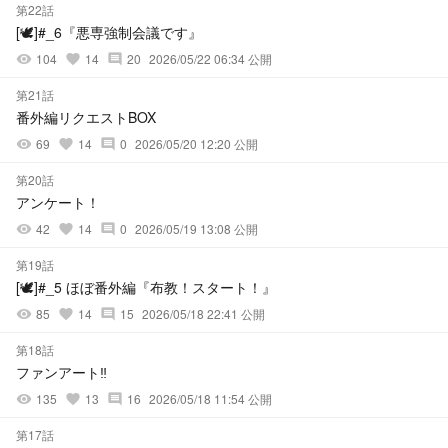
第22話
[🕊️]#_6『悪専強制会議です』
104
14
20
2026/05/22 06:34 公開
visibility
favorite
comment
第21話
番外編リクエストBOX
69
14
0
2026/05/20 12:20 公開
visibility
favorite
comment
第20話
アンケート！
42
14
0
2026/05/19 13:08 公開
visibility
favorite
comment
第19話
[🕊️]#_5 ほぼ番外編『布教！スタート！』
85
14
15
2026/05/18 22:41 公開
visibility
favorite
comment
第18話
ファンアート‼️
135
13
16
2026/05/18 11:54 公開
visibility
favorite
comment
第17話