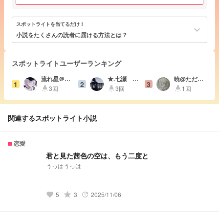
スポットライトを当てるだけ！
keyboard_arrow_down
小説をたくさんの読者に届ける方法とは？
スポットライトユーザーランキング
流れ星＠書
★.七瀬 @
暁@ただい
1
2
3
き溜め不足
無浮上かも
ま！
3回
3回
1回
highlight
highlight
highlight
中
関連するスポットライト小説
恋愛
君と見た茜色の空は、もう二度と
うっはうっは
5
grade
3
2025/11/06
favorite
update