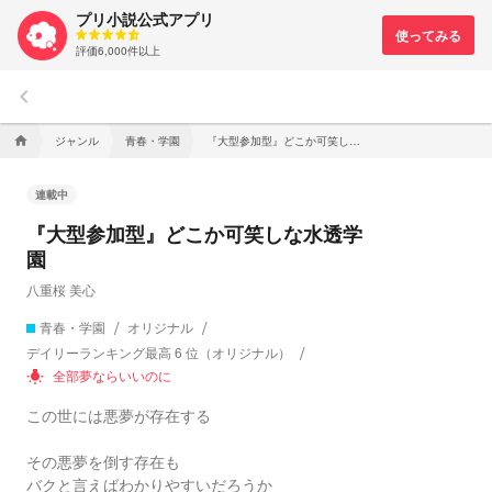
プリ小説公式アプリ
評価6,000件以上
keyboard_arrow_left
ジャンル
青春・学園
『大型参加型』どこか可笑しな水透学園
home
連載中
『大型参加型』どこか可笑しな水透学
園
八重桜 美心
青春・学園
オリジナル
デイリーランキング最高 6 位（オリジナル）
全部夢ならいいのに
wb_incandescent
この世には悪夢が存在する
その悪夢を倒す存在も
バクと言えばわかりやすいだろうか