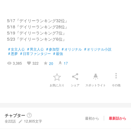
5/17『デイリーランキング32位』
5/18『デイリーランキング28位』
5/19『デイリーランキング7位』
5/23『デイリーランキング6位』
#
女主人公
#
男主人公
#
参加型
#
オリジナル
#
オリジナル小説
#
悪夢
#
日常ファンタジー
#
最強
3,385
322
17
20
visibility
favorite
grade
highlight
more_vert
share
highlight
お気に入り
シェア
スポットライト
その他
チャプター
help_outline
最初から
最新話から
全22話
12,805文字
create