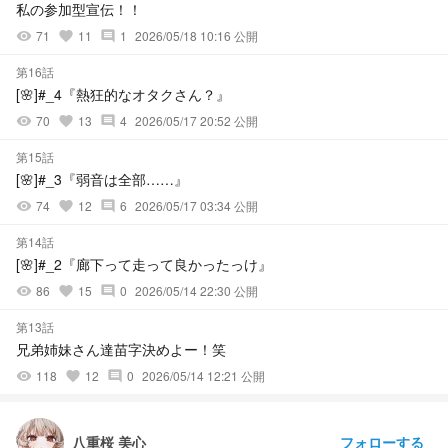
私の参加型宣伝！！
71
11
1
2026/05/18 10:16 公開
visibility
favorite
comment
第16話
[🌸]#_4『熱狂的なオタクさん？』
70
13
4
2026/05/17 20:52 公開
visibility
favorite
comment
第15話
[🌸]#_3『弱音は全部……』
74
12
6
2026/05/17 03:34 公開
visibility
favorite
comment
第14話
[🌸]#_2『廊下って走って良かったっけ』
86
15
0
2026/05/14 22:30 公開
visibility
favorite
comment
第13話
兄弟姉妹さん達苗字決めよー！笑
118
12
0
2026/05/14 12:21 公開
visibility
favorite
comment
フォローする
八重桜 美心