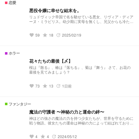
恋愛
悪役令嬢に幸せな結末を。
リュドヴィック帝国で名を馳せている悪女、リヴィア・ディア
ーヌ・ミラビリス。幼少期に実母を無くし、兄父からも冷たい
態度を取られ続けたリヴィアは、日々のストレスからの行動
で、悪女として名を轟かせてしまう。 再婚した父と母の間に
59
grade
18
2025/02/19
生まれた妹、フレジアは、リヴィアとは違いとても明るく誰に
favorite
update
でも平等に接する子で、フレジアへ家族の愛情が向く中も、ひ
とり孤独と戦っていた。 しかし、いよいよデビュタントと言
う煌びやかな日に、フレジアがリヴィアの持ってきた飲み物を
ホラー
飲んで倒れてしまう。冤罪だと言う証言も聞き入れて貰えず最
後の瞬間までひとり死刑台で涙を流し来世は幸せになれるよう
花々たちの最後【〆】
にと願ったが、目を覚ますと、過去の自分に戻っていた。 こ
桜は『散る』、椿は『落ちる』、菊は『舞う』 さて、お花の
の先に起きる悲劇から逃れ、幸せな結末を迎えるため、リヴィ
最後を見てみましょう？
アの物語が今幕を開ける
73
grade
13
1日前
favorite
update
ファンタジー
魔法の守護者 〜神秘の力と運命の絆〜
神ほどの強さの魔法の力を持つ少女たちが、世界を守るために
戦う物語。彼女たちの運命は神秘の力によって結ばれており、
それぞれの守護者が持つ魔法を駆使して、世界を脅かすディア
ロ達と戦い街を守る。ときにはディアロ以外の悪者と対峙し、
4
grade
4
2024/05/12
ときには甘酸っぱい恋をしてみたり...そんな正義のヒーローた
favorite
update