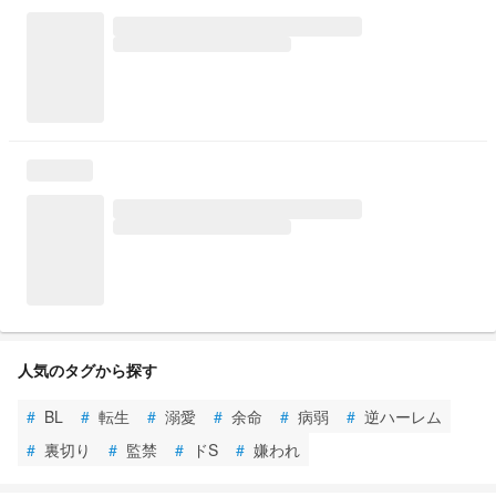
人気のタグから探す
#
BL
#
転生
#
溺愛
#
余命
#
病弱
#
逆ハーレム
#
裏切り
#
監禁
#
ドS
#
嫌われ