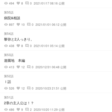
494
8
0
2021/01/17 08:16 公開
visibility
favorite
comment
第55話
病院&相談
897
10
0
2021/01/01 06:12 公開
visibility
favorite
comment
第54話
黎弥と2人っきり。
438
8
0
2021/01/01 05:14 公開
visibility
favorite
comment
第53話
遊園地 本編
413
12
0
2020/12/31 06:48 公開
visibility
favorite
comment
第52話
Ⅰ話
526
12
0
2020/10/23 21:51 公開
visibility
favorite
comment
第51話
2章の主人公は！？
486
9
2
2020/10/20 11:29 公開
visibility
favorite
comment