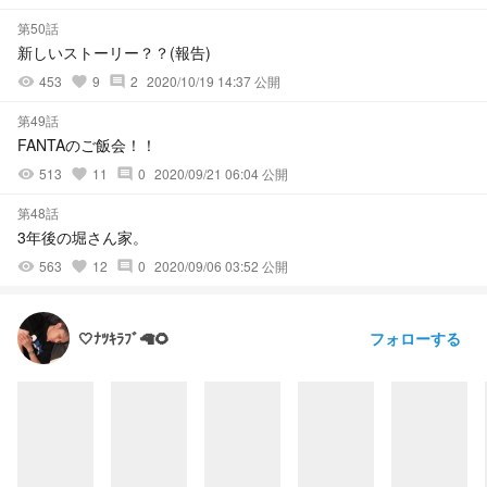
第50話
新しいストーリー？？(報告)
453
9
2
2020/10/19 14:37 公開
visibility
favorite
comment
第49話
FANTAのご飯会！！
513
11
0
2020/09/21 06:04 公開
visibility
favorite
comment
第48話
3年後の堀さん家。
563
12
0
2020/09/06 03:52 公開
visibility
favorite
comment
フォローする
🤍ﾅﾂｷﾗﾌﾞ🦙🌻