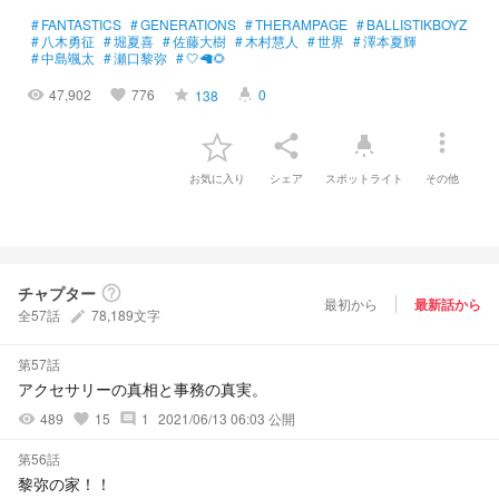
#
FANTASTICS
#
GENERATIONS
#
THERAMPAGE
#
BALLISTIKBOYZ
#
八木勇征
#
堀夏喜
#
佐藤大樹
#
木村慧人
#
世界
#
澤本夏輝
#
中島颯太
#
瀬口黎弥
#
🤍🦙🌻
47,902
776
0
138
visibility
favorite
grade
highlight
more_vert
share
highlight
お気に入り
シェア
スポットライト
その他
チャプター
help_outline
最初から
最新話から
全57話
78,189文字
create
第57話
アクセサリーの真相と事務の真実。
489
15
1
2021/06/13 06:03 公開
visibility
favorite
comment
第56話
黎弥の家！！