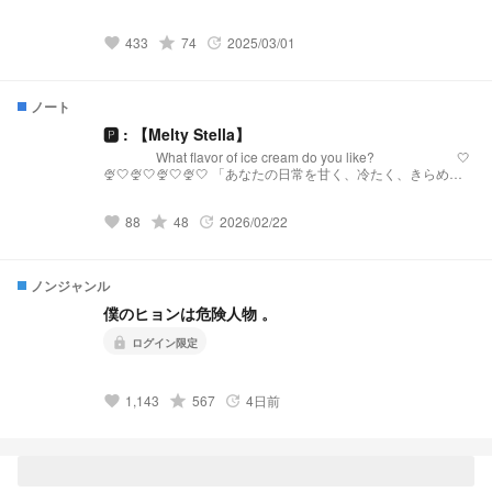
433
grade
74
2025/03/01
favorite
update
ノート
🅿︎ : 【Melty Stella】
What flavor of ice cream do you like? 🤍
🍨🤍🍨🤍🍨🤍🍨🤍 「あなたの日常を甘く、冷たく、きらめか
せる。」 【Melty Stellaとは？】 『Melty Stella』は、星
(Stella)のような輝きと、心を甘く溶かす(Melty)ような配信を
88
grade
48
2026/02/22
届けるプリチューバ事務所です。 略称:メルステ 事務
favorite
update
所FN:Toppings 事務所FM:🧊🍨🌟 語りタグ:溶けちゃ
う前に星になる 🤍🍨🤍🍨🤍🍨🤍🍨🤍 発
祥:https://novel.prcm.jp/novel/oZI9SHphr7KqNMd8dkMn
ノンジャンル
僕のヒョンは危険人物 。
lock
ログイン限定
1,143
grade
567
4日前
favorite
update