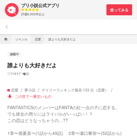
プリ小説公式アプリ
評価6,000件以上
keyboard_arrow_left
ジャンル
恋愛
誰よりも大好きだよ
home
連載中
誰よりも大好きだよ
🤍ﾅﾂｷﾗﾌﾞ🦙🌻
恋愛
夢小説
デイリーランキング最高 133 位（恋愛）
この世で一番甘いもの
wb_incandescent
FANTASTICSのメンバーはFANTAの紅一点の子に恋する。
でも彼女の周りにはライバルがいっぱい！？
この恋はどうなっちゃうの…??
1章〜堀夏喜〜(1話から49話) 2章〜瀬口黎弥〜(52話から)