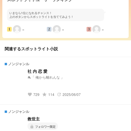
いまなら1位になれるチャンス！
上のボタンからスポットライトを当ててみよう！
−
−
−
1
2
3
関連するスポットライト小説
ノンジャンル
社 内 恋 愛
🐬「 俺から離れんな 」
729
grade
114
2025/06/07
favorite
update
ノンジャンル
救世主
lock
フォロワー限定