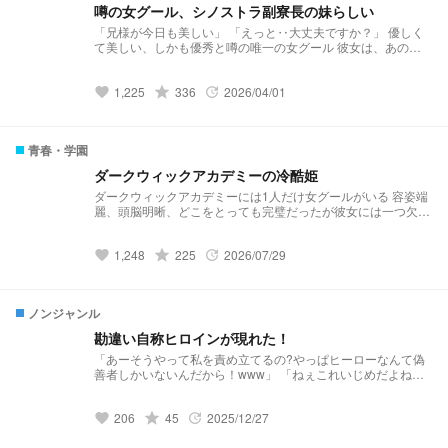
噂の女グール、シノストラ副寮長の妹らしい
「兄様が今日も美しい」 「えっと‥大丈夫ですか？」 優しく
て美しい、しかも優秀と噂の唯一の女グール 彼女は、あのシ
ノストラ副寮長の妹で 人には言えない過去がある
1,225
grade
336
2026/04/01
favorite
update
青春・学園
ダークウィックアカデミーの冷酷姫
ダークウィックアカデミーには1人だけ女グールがいる 容姿端
麗、頭脳明晰、どこをとっても完璧だったが彼女には一つ欠点
があった それは異様なほどまでの厳格さだった そんな彼女は
優秀さから特例で海外任務に派遣されていた だが数週間後、
1,248
grade
225
2026/07/29
そんな彼女は… 「ヴ、ヴァイスが帰ってきたああぁぁ！！！
favorite
update
学園に静かに戦慄が走った
ノンジャンル
勘違い自称ヒロインが現れた！
「あーそうやって私を責め立てるの?やっぱヒーローなんて偽
善者しかいないんだから！www」 「ねぇこれいじめだよね？
w無駄だよ一回死んで出直してこいwww」 、、、 『ネイル注
意しただけであんな言う、、？？？』 勘違い
206
grade
45
2025/12/27
自称ヒロインが現れた！
favorite
update