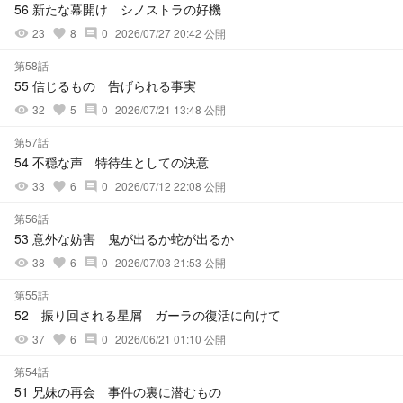
56 新たな幕開け シノストラの好機
23
8
0
2026/07/27 20:42 公開
visibility
favorite
comment
第58話
55 信じるもの 告げられる事実
32
5
0
2026/07/21 13:48 公開
visibility
favorite
comment
第57話
54 不穏な声 特待生としての決意
33
6
0
2026/07/12 22:08 公開
visibility
favorite
comment
第56話
53 意外な妨害 鬼が出るか蛇が出るか
38
6
0
2026/07/03 21:53 公開
visibility
favorite
comment
第55話
52 振り回される星屑 ガーラの復活に向けて
37
6
0
2026/06/21 01:10 公開
visibility
favorite
comment
第54話
51 兄妹の再会 事件の裏に潜むもの