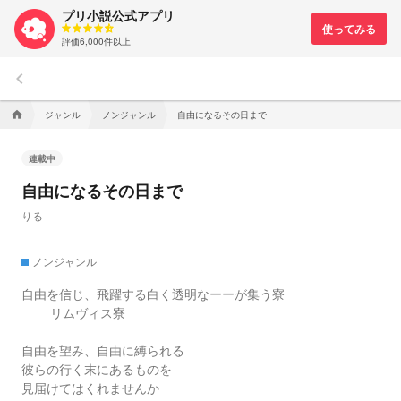
プリ小説公式アプリ
評価6,000件以上
keyboard_arrow_left
ジャンル
ノンジャンル
自由になるその日まで
home
連載中
自由になるその日まで
りる
ノンジャンル
自由を信じ、飛躍する白く透明なーーが集う寮
____リムヴィス寮
自由を望み、自由に縛られる
彼らの行く末にあるものを
見届けてはくれませんか