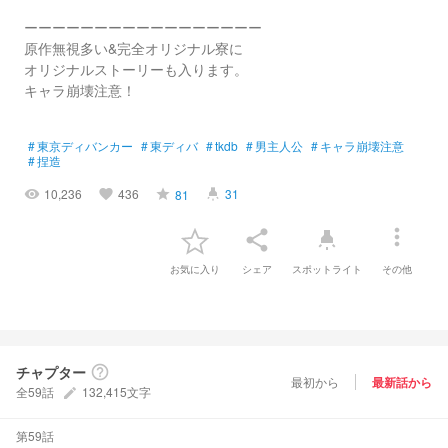
ーーーーーーーーーーーーーーーーー
原作無視多い&完全オリジナル寮に
オリジナルストーリーも入ります。
キャラ崩壊注意！
#
東京ディバンカー
#
東ディバ
#
tkdb
#
男主人公
#
キャラ崩壊注意
#
捏造
10,236
436
31
81
visibility
favorite
grade
highlight
more_vert
share
highlight
お気に入り
シェア
スポットライト
その他
チャプター
help_outline
最初から
最新話から
全59話
132,415文字
create
第59話