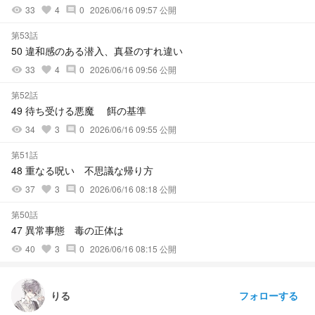
33
4
0
2026/06/16 09:57 公開
visibility
favorite
comment
第53話
50 違和感のある潜入、真昼のすれ違い
33
4
0
2026/06/16 09:56 公開
visibility
favorite
comment
第52話
49 待ち受ける悪魔 餌の基準
34
3
0
2026/06/16 09:55 公開
visibility
favorite
comment
第51話
48 重なる呪い 不思議な帰り方
37
3
0
2026/06/16 08:18 公開
visibility
favorite
comment
第50話
47 異常事態 毒の正体は
40
3
0
2026/06/16 08:15 公開
visibility
favorite
comment
フォローする
りる