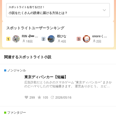
スポットライトを当てるだけ！
keyboard_arrow_down
小説をたくさんの読者に届ける方法とは？
スポットライトユーザーランキング
RIN 🥀💤 や
桜ひな
onoreくん
1
2
3
ばい大学忙
活動休止中
18回
4回
2回
highlight
highlight
highlight
しい
関連するスポットライト小説
ノンジャンル
東京ディバンカー【短編】
広告詐欺だとうわさのスマホゲーム ”東京ディバンカー” まさか
のどハマりしたので短編書きます。 運営ありがとう。 エピ良
き。キャラ良き。設定良き。 乙女ゲーが詰まりに詰まったア
プリです。 お題によっては、ボイスからインスピレーション
299
grade
105
2026/05/16
を得ているので、他の作者様と内容が被る可能性はあります
favorite
update
が、アプリをプレイしている皆さんなら理解してくれるでしょ
う。パクリではありません。 「ep.17 waves of love」までの
ネタバレを含む可能性があります。 パクリ、無断引用、朗読
ファンタジー
等 許可しておりません。ご容赦ください。