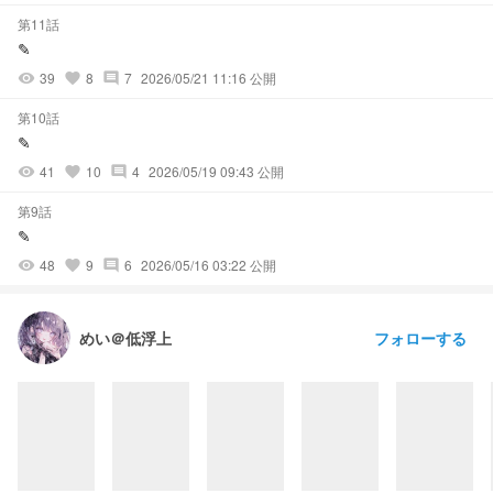
第11話
✎
39
8
7
2026/05/21 11:16 公開
visibility
favorite
comment
第10話
✎
41
10
4
2026/05/19 09:43 公開
visibility
favorite
comment
第9話
✎
48
9
6
2026/05/16 03:22 公開
visibility
favorite
comment
フォローする
めい＠低浮上