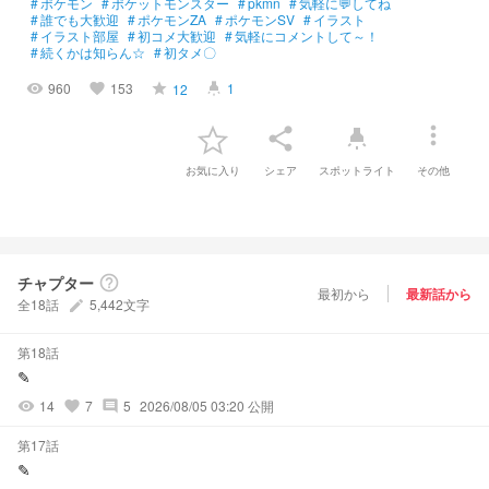
#
ポケモン
#
ポケットモンスター
#
pkmn
#
気軽に💬してね
#
誰でも大歓迎
#
ポケモンZA
#
ポケモンSV
#
イラスト
#
イラスト部屋
#
初コメ大歓迎
#
気軽にコメントして～！
#
続くかは知らん☆
#
初タメ〇
960
153
1
12
visibility
favorite
grade
highlight
more_vert
share
highlight
お気に入り
シェア
スポットライト
その他
チャプター
help_outline
最初から
最新話から
全18話
5,442文字
create
第18話
✎
14
7
5
2026/08/05 03:20 公開
visibility
favorite
comment
第17話
✎