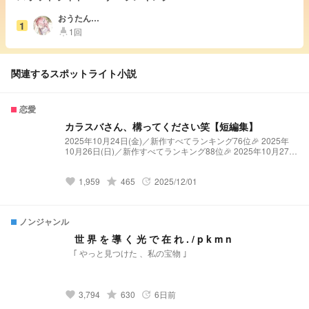
おうたん@
1
長男なのに
1回
highlight
アイコン女
体化(？)
関連するスポットライト小説
恋愛
カラスバさん、構ってください笑【短編集】
2025年10月24日(金)／新作すべてランキング76位🎉 2025年
10月26日(日)／新作すべてランキング88位🎉 2025年10月27日
(月)／新作すべてランキング77位🎉 貴方がカラスバさんをイジ
りまくってやり返されるだけの短編集。 ぜひ…⭐︎を、、
1,959
grade
465
2025/12/01
favorite
update
ノンジャンル
世 界 を 導 く 光 で 在 れ . / p k m n
｢ やっと見つけた 、私の宝物 ｣
3,794
grade
630
6日前
favorite
update