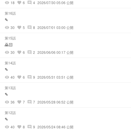
18
6
4
2026/07/30 05:06 公開
visibility
favorite
comment
第16話
✎
30
5
8
2026/07/01 03:00 公開
visibility
favorite
comment
第15話
🙇🏻
30
6
2
2026/06/06 00:17 公開
visibility
favorite
comment
第14話
✎
40
6
9
2026/05/31 03:51 公開
visibility
favorite
comment
第13話
✎
36
7
7
2026/05/28 06:52 公開
visibility
favorite
comment
第12話
✎
40
8
9
2026/05/24 08:46 公開
visibility
favorite
comment