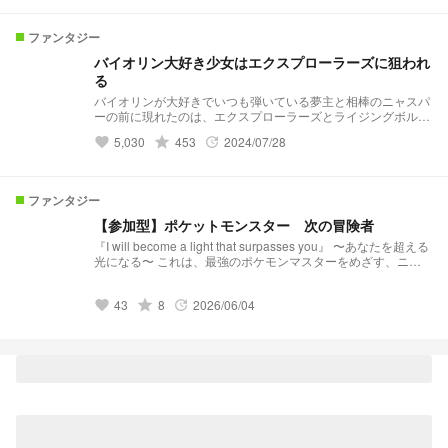
ファンタジー
バイオリン大好き少女はエクスプローラーズに狙われ
る
バイオリンが大好きでいつも弾いている夢主と相棒のニャスパ
ーの前に現れたのは、エクスプローラーズとライジングボルテ
ッカーズ！？ 第1章 始まりの旋律 第2章 記憶とバイオリンの秘
5,030
grade
453
2024/07/28
favorite
update
密 第3章 5大魔族を探して 第4章 救うために 4.5章 明日へ続く
物語 第5章 まだ誰も明日を知らない
ファンタジー
【参加型】ポケットモンスター 次の冒険者
『I will become a light that surpasses you』 〜あなたを超える
光になる〜 これは、最強のポケモンマスターをめざす、ニャ
オハ、ホゲータ、クワッス、ピチューを相棒にもつ、4人の冒
険者の物語。
43
grade
8
2026/06/04
favorite
update