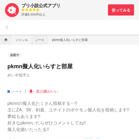
プリ小説公式アプリ
評価6,000件以上
keyboard_arrow_left
ジャンル
ノート
pkmn擬人化いらすと部屋
home
連載中
pkmn擬人化いらすと部屋
めい＠低浮上
ノート
君の隣がいい
wb_incandescent
pkmnの擬人化たくさん投稿するｰｰ!!
主にZA、SV、剣盾、ユナイトのポケモン擬人化を投稿します!!
夢絵もあります!!
好きなpkmnいたらぜひコメントしてね!!
擬人化描いたったる!!