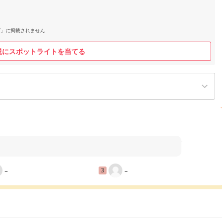
グ」に掲載されません
説にスポットライトを当てる
keyboard_arrow_down
−
−
3