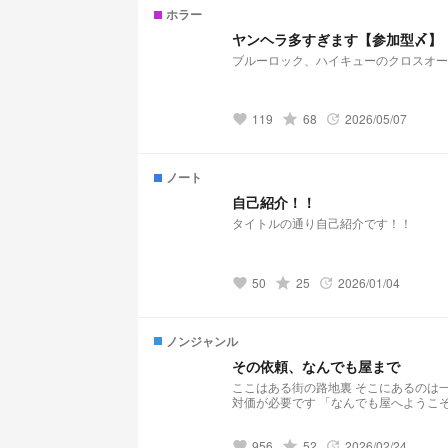
ホラー
ヤンヘラ多すぎます【参加型〆】
ブルーロック、ハイキューのクロスオー
119
grade
68
2026/05/07
favorite
update
ノート
自己紹介！！
タイトルの通り自己紹介です！！
50
grade
25
2026/01/04
favorite
update
ノンジャンル
その依頼、なんでも屋まで
ここはある街の路地裏 そこにあるのは一軒のお店 「なんでも屋」 ここではどんな依頼でも 解決する代わりに それなりの
対価が必要です 「なんでも屋へようこそ」 「どんなご用件で？」 こちらはネッ友と企画したものを小説として書いていま
す 2025/10/9 オリジナル新作ランキング19位 2
ランキング5位
956
grade
52
2026/02/24
favorite
update