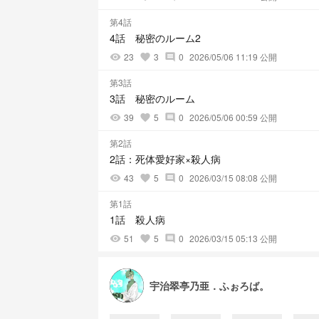
第4話
4話 秘密のルーム2
23
3
0
2026/05/06 11:19 公開
visibility
favorite
comment
第3話
3話 秘密のルーム
39
5
0
2026/05/06 00:59 公開
visibility
favorite
comment
第2話
2話：死体愛好家×殺人病
43
5
0
2026/03/15 08:08 公開
visibility
favorite
comment
第1話
1話 殺人病
51
5
0
2026/03/15 05:13 公開
visibility
favorite
comment
宇治翠亭乃亜．ふぉろば。