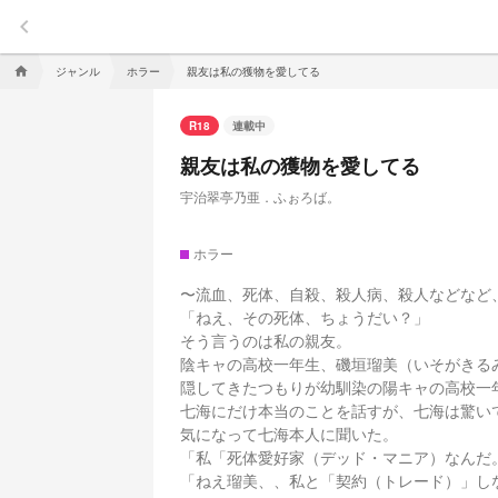
keyboard_arrow_left
ジャンル
ホラー
親友は私の獲物を愛してる
home
R18
連載中
親友は私の獲物を愛してる
宇治翠亭乃亜．ふぉろば。
ホラー
〜流血、死体、自殺、殺人病、殺人などなど、
「ねえ、その死体、ちょうだい？」
そう言うのは私の親友。
陰キャの高校一年生、磯垣瑠美（いそがきる
隠してきたつもりが幼馴染の陽キャの高校一
七海にだけ本当のことを話すが、七海は驚い
気になって七海本人に聞いた。
「私「死体愛好家（デッド・マニア）なんだ
「ねえ瑠美、、私と「契約（トレード）」し