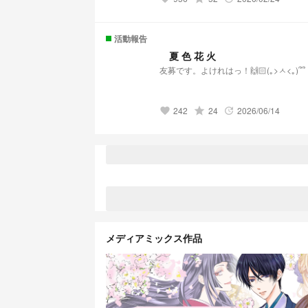
活動報告
夏 色 花 火
友募です。よけれはっ！🙌🏻(｡>ㅅ<｡)՞՞
242
grade
24
2026/06/14
favorite
update
メディアミックス作品