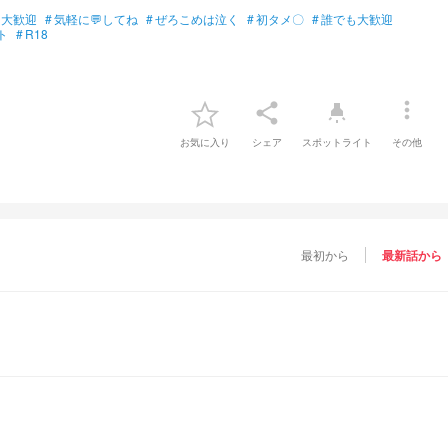
メ大歓迎
#
気軽に💬してね
#
ぜろこめは泣く
#
初タメ〇
#
誰でも大歓迎
ト
#
R18
more_vert
share
highlight
お気に入り
シェア
スポットライト
その他
最初から
最新話から