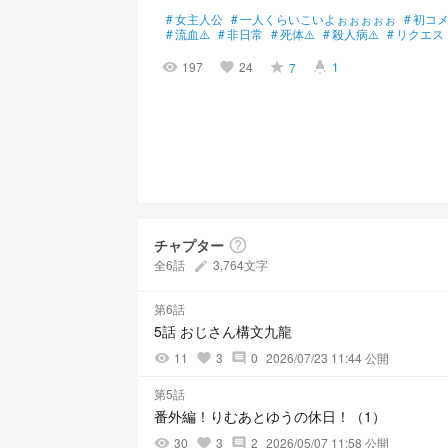
#
女主人公
#
一人くらいこいよぉぉぉぉぉ
#
初コ
#
流血⚠️
#
非日常
#
死体⚠️
#
殺人病⚠️
#
リクエス
197
24
1
7
visibility
favorite
grade
highlight
チャプター
help_outline
全6話
3,764文字
create
第6話
5話 おじさん構文九龍
11
3
0
2026/07/23 11:44 公開
visibility
favorite
comment
第5話
番外編！りむあとゆうの休日！（1）
30
3
2
2026/05/07 11:58 公開
visibility
favorite
comment