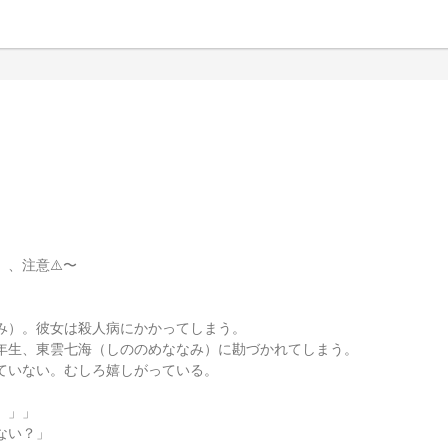
、注意⚠️〜
み）。彼女は殺人病にかかってしまう。
年生、東雲七海（しののめななみ）に勘づかれてしまう。
ていない。むしろ嬉しがっている。
。」」
ない？」