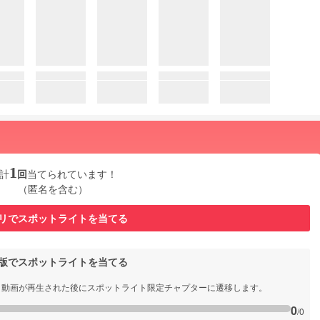
1
計
回
当てられています！
（匿名を含む）
リでスポットライトを当てる
b版でスポットライトを当てる
と動画が再生された後にスポットライト限定チャプターに遷移します。
0
/0