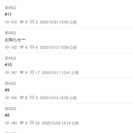
第46話
#11
154
9
2
2025/10/21 13:05 公開
visibility
favorite
comment
第45話
お知らせー
142
6
6
2025/10/12 13:59 公開
visibility
favorite
comment
第44話
#10
167
9
17
2025/10/11 12:41 公開
visibility
favorite
comment
第43話
#9
160
8
5
2025/10/10 13:02 公開
visibility
favorite
comment
第42話
#8
180
9
22
2025/10/09 13:14 公開
visibility
favorite
comment