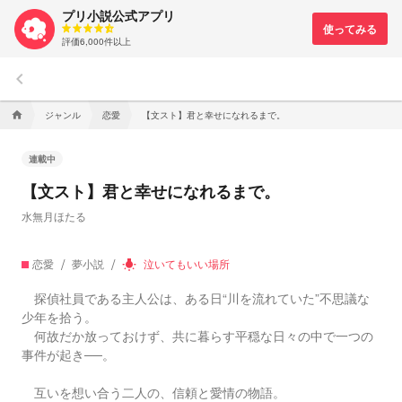
プリ小説公式アプリ
評価6,000件以上
keyboard_arrow_left
ジャンル
恋愛
【文スト】君と幸せになれるまで。
home
連載中
【文スト】君と幸せになれるまで。
水無月ほたる
恋愛
夢小説
泣いてもいい場所
wb_incandescent
探偵社員である主人公は、ある日“川を流れていた”不思議な
少年を拾う。
何故だか放っておけず、共に暮らす平穏な日々の中で一つの
事件が起き──。
互いを想い合う二人の、信頼と愛情の物語。