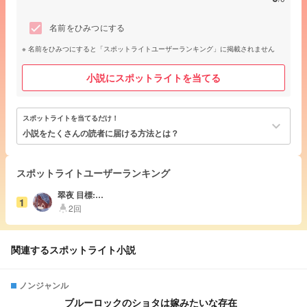
名前をひみつにする
名前をひみつにすると「スポットライトユーザーランキング」に掲載されません
小説にスポットライトを当てる
スポットライトを当てるだけ！
keyboard_arrow_down
小説をたくさんの読者に届ける方法とは？
スポットライトユーザーランキング
翠夜 目標:浮
1
上日増やす‼️
2回
highlight
関連するスポットライト小説
ノンジャンル
ブルーロックのショタは嫁みたいな存在