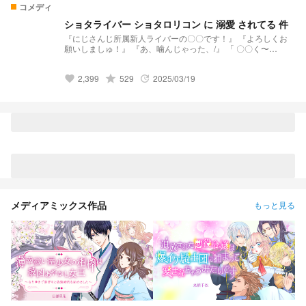
コメディ
ショタライバー ショタロリコン に 溺愛 されてる 件
『にじさんじ所属新人ライバーの〇〇です！』 『よろしくお
願いしましゅ！』 『あ、噛んじゃった、/』 「 〇〇く〜
ん！！！！！大好きだよぉ！！！」 「 〇〇くんはロリです」
『 叶さん助けてぇ！！！』 ショタライバーは溺愛されてま
2,399
grade
529
2025/03/19
す。
favorite
update
メディアミックス作品
もっと見る