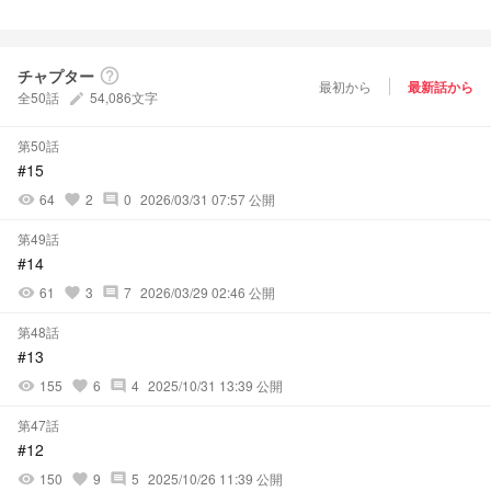
チャプター
help_outline
最初から
最新話から
全50話
54,086文字
create
第50話
#15
64
2
0
2026/03/31 07:57 公開
visibility
favorite
comment
第49話
#14
61
3
7
2026/03/29 02:46 公開
visibility
favorite
comment
第48話
#13
155
6
4
2025/10/31 13:39 公開
visibility
favorite
comment
第47話
#12
150
9
5
2025/10/26 11:39 公開
visibility
favorite
comment