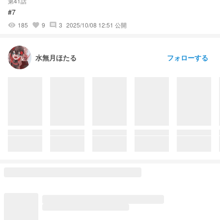
第41話
#7
185
9
3
2025/10/08 12:51 公開
visibility
favorite
comment
フォローする
水無月ほたる