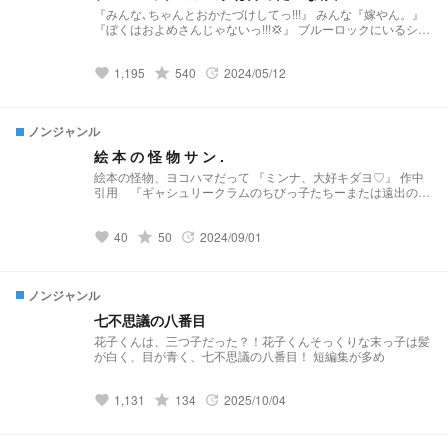
『みんな､ちゃんとおかたづけしてっ!!!』 みんな『嫁やん。』
『ぼくはおよめさんじゃないっ!!!💢』 ブルーロックにいるショ
タは嫁みたいな存在らしいよ
1,195
grade
540
2024/05/12
favorite
update
ノンジャンル
絵 本 の 怪 物 サ ン .
絵本の怪物、ヨコハマだって 『ミンナ、大好キダヨ♡』 作中
引用 『ギャシュリークラムのちびっ子たちーまたは遠出のあ
とで』著エドワード・ゴーリー
40
grade
50
2024/09/01
favorite
update
ノンジャンル
七不思議の八番目
花子くんは、三つ子だった？！花子くんそっくりな末っ子は髪
が白く、目が青く、七不思議の八番目！ 短編集が多め
1,131
grade
134
2025/10/04
favorite
update