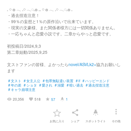
𓈒 𓏸 𓐍 𓂃 𓈒𓏸 𓂃◌𓈒𓐍 𓈒𓈒 𓏸 𓐍 𓂃 𓈒𓏸 𓂃◌𓈒𓐍 𓈒
・過去捏造注意！
・99％の妄想と1％の原作沿いで出来ています。
・現実の文豪様、また関係者様方には一切関係ありません。
・一応ちゃんと恋愛小説です。二章からやっと恋愛です。
初投稿日/2024,9,3
第二章始動/2025,9,25
文ストファンの皆様、よかったら
novel/ASVLk2+
協力お願いし
ます
#
文スト
#
女主人公
#
包帯無駄遣い装置
#
if
#
ハッピーエンド
#
年の差
#
ショタ
#
愛され
#
溺愛
#
暗い過去
#
過去捏造注意
#
キャラ崩壊注意
20,356
518
1
57
visibility
favorite
grade
highlight
more_vert
share
highlight
お気に入り
シェア
スポットライト
その他