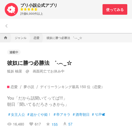
プリ小説公式アプリ
評価6,000件以上
keyboard_arrow_left
ジャンル
恋愛
彼奴に勝つ必勝法 ˚‧︵‿☆
home
連載中
彼奴に勝つ必勝法 ˚‧︵‿☆
狐妖 柚菜 @ 画面死亡でお休み中
恋愛
夢小説
デイリーランキング最高 150 位（恋愛）
You「だから話聞いてってば!!!」
朝日「聞いてるだろさっきから」
#
女主人公
#
超かぐや姫！
#
帝アキラ
#
酒寄朝日
#
🫧💭🕊️
16,480
617
57
155
visibility
favorite
grade
highlight