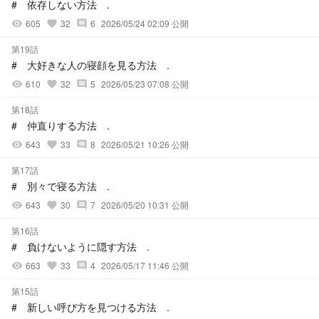
# 依存しない方法 .
605
32
6
2026/05/24 02:09 公開
visibility
favorite
comment
第19話
# 大好きな人の寝顔を見る方法 .
610
32
5
2026/05/23 07:08 公開
visibility
favorite
comment
第18話
# 仲直りする方法 .
643
33
8
2026/05/21 10:26 公開
visibility
favorite
comment
第17話
# 別々で寝る方法 .
643
30
7
2026/05/20 10:31 公開
visibility
favorite
comment
第16話
# 負けないように隠す方法 .
663
33
4
2026/05/17 11:46 公開
visibility
favorite
comment
第15話
# 新しい呼び方を見つける方法 .