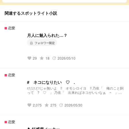
関連するスポットライト小説
恋愛
月人に魅入られた…？
lock
フォロワー限定
29
grade
18
2026/05/10
favorite
update
恋愛
# ネコになりたい ♡ .
rだけどrじゃ無いよ !! オモシロイヨ !! 乃依「 俺のこと飼
って ? ♡ 」 乃依「 出来ればネコがいいなぁ ~ 」
you「 … はぁ ? 」 ＿＿＿＿＿＿＿＿＿＿＿＿＿＿＿＿
＿＿＿ ・ 消す可能性大 ・ 気分投稿 ・ 交換宣伝常時募集
2,075
grade
275
2026/05/30
中
favorite
update
恋愛