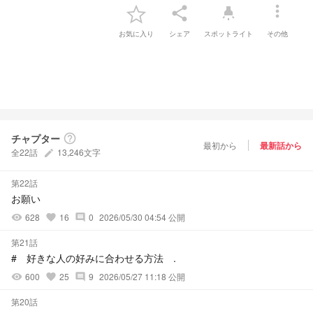
more_vert
share
highlight
お気に入り
シェア
スポットライト
その他
チャプター
help_outline
最初から
最新話から
全22話
13,246文字
create
第22話
お願い
628
16
0
2026/05/30 04:54 公開
visibility
favorite
comment
第21話
# 好きな人の好みに合わせる方法 .
600
25
9
2026/05/27 11:18 公開
visibility
favorite
comment
第20話