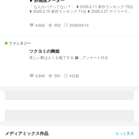
❥ 好感度メーター
「 なんかバグってない ? 」 ❥ 2026.2.11 新作ランキング 75位
❥ 2026.2.15 新作ランキング 71位 ❥ 2026.2.27 デイリーラン
キング 71位 ❥ 2026.3.3 デイリーランキング 51位 ❥ 2026.3.7
デイリーランキング 68位 ❥ 2026.3.8 デイリーランキング 55
4,662
grade
952
2026/04/14
位 ❥ 2026.3.9 デイリーランキング 42位 ❥ 2026.3.10 デイリー
favorite
update
ランキング 35位 ❤︎ ♡30↑ 行き次第 平日 - 18:00 休日.祝日 -
12:00 更新予定 . ❤︎ 交換宣伝 無条件 常時募集中 ♪
ファンタジー
ツクヨミの舞姫
美しい舞は人々を魅了する 🗃️…アンケート付き
4,945
grade
591
4日前
favorite
update
メディアミックス作品
もっと見る