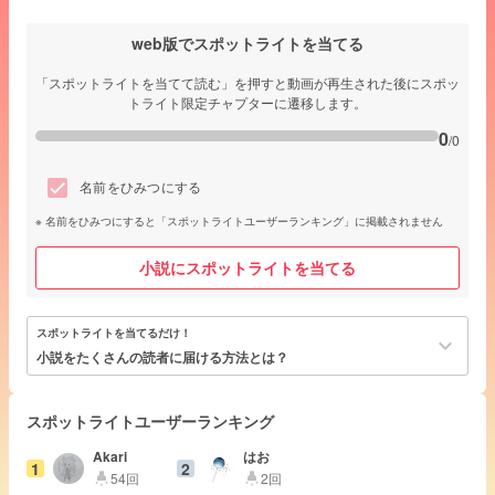
web版でスポットライトを当てる
「スポットライトを当てて読む」を押すと動画が再生された後にスポッ
トライト限定チャプターに遷移します。
0
/0
名前をひみつにする
名前をひみつにすると「スポットライトユーザーランキング」に掲載されません
小説にスポットライトを当てる
スポットライトを当てるだけ！
keyboard_arrow_down
小説をたくさんの読者に届ける方法とは？
スポットライトユーザーランキング
Akari
はお
1
2
54回
2回
highlight
highlight