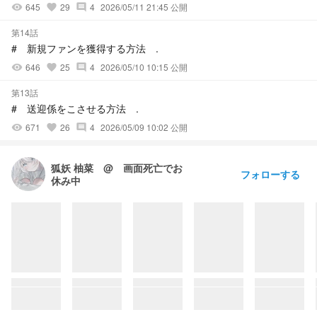
645
29
4
2026/05/11 21:45 公開
visibility
favorite
comment
第14話
# 新規ファンを獲得する方法 .
646
25
4
2026/05/10 10:15 公開
visibility
favorite
comment
第13話
# 送迎係をこさせる方法 .
671
26
4
2026/05/09 10:02 公開
visibility
favorite
comment
狐妖 柚菜 @ 画面死亡でお
フォローする
休み中