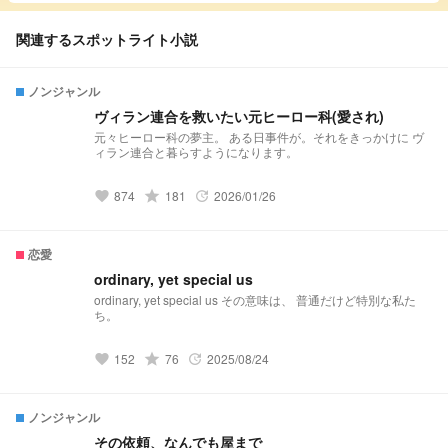
関連するスポットライト小説
ノンジャンル
ヴィラン連合を救いたい元ヒーロー科(愛され)
元々ヒーロー科の夢主。 ある日事件が。それをきっかけに ヴ
ィラン連合と暮らすようになります。
874
grade
181
2026/01/26
favorite
update
恋愛
ordinary, yet special us
ordinary, yet special us その意味は、 普通だけど特別な私た
ち。
152
grade
76
2025/08/24
favorite
update
ノンジャンル
その依頼、なんでも屋まで