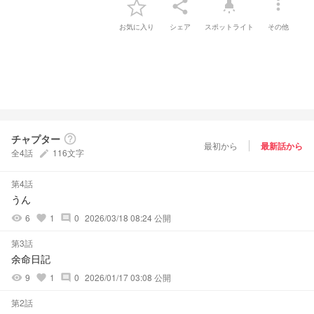
more_vert
share
highlight
お気に入り
シェア
スポットライト
その他
チャプター
help_outline
最初から
最新話から
全4話
116文字
create
第4話
うん
6
1
0
2026/03/18 08:24 公開
visibility
favorite
comment
第3話
余命日記
9
1
0
2026/01/17 03:08 公開
visibility
favorite
comment
第2話