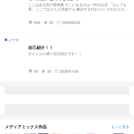
ここはある街の路地裏 そこにあるのは一軒のお店 「なんでも
屋」 ここではどんな依頼でも 解決する代わりに それなりの対
価が必要です 「なんでも屋へようこそ」 「どんなご用件
で？」 こちらはネッ友と企画したものを小説として書いてい
956
grade
52
2026/02/24
ます 2025/10/9 オリジナル新作ランキング19位 2025/10/10 オ
favorite
update
リジナル新作ランキング11位 2025/10/11 オリジナルデイリー
ランキング5位
ノート
自己紹介！！
タイトルの通り自己紹介です！！
50
grade
25
2026/01/04
favorite
update
メディアミックス作品
もっと見る