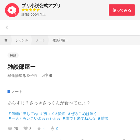
プリ小説公式アプリ
評価6,000件以上
keyboard_arrow_left
ジャンル
ノート
雑談部屋ー
home
完結
雑談部屋ー
翠蓮陽星📚️🥁🌱☃️ 🌙💐🕊️
ノート
あらすじ？さっきさっくんが食べてたよ？
#
気軽に💬してね
#
初コメ大歓迎
#
ぜろこめは泣く
#
一人くらいこいよぉぉぉぉぉ
#
誰でも来てねん☆
#
雑談
28
3
0
1
visibility
favorite
grade
highlight