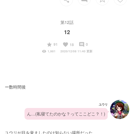
第12話
12
start
favorite
insert_comment
91
0
18
visibility
1,981
2020/12/08 11:40 更新
ー数時間後
ユウリ
ん…(私寝てたのかな？ってここどこ？！)
ユウリが目を覚ましたのは知らない場所だった