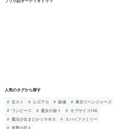
プリ小説オーディオドラマ
人気のタグから探す
#
文スト
#
ヒロアカ
#
銀魂
#
東京リベンジャーズ
#
ワンピース
#
魔女の旅々
#
モブサイコ100
#
魔法少女まどか☆マギカ
#
スパイファミリー
#
進撃の巨人