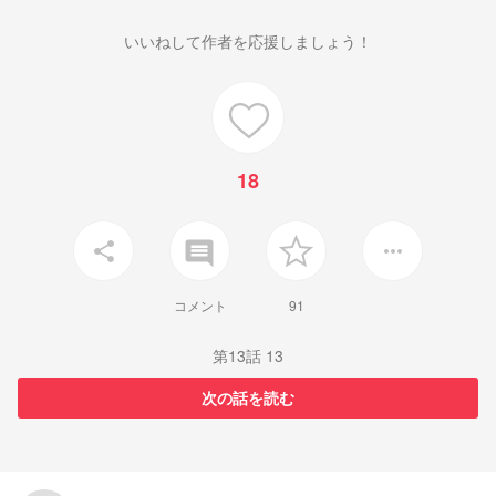
いいねして作者を応援しましょう！
18
insert_comment
share
more_horiz
コメント
91
第13話 13
次の話を読む