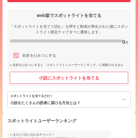
web版でスポットライトを当てる
「スポットライトを当てて読む」を押すと動画が再生された後にスポッ
トライト限定チャプターに遷移します。
0
/0
名前をひみつにする
名前をひみつにすると「スポットライトユーザーランキング」に掲載されません
小説にスポットライトを当てる
スポットライトを当てるだけ！
keyboard_arrow_down
小説をたくさんの読者に届ける方法とは？
スポットライトユーザーランキング
いまなら1位になれるチャンス！