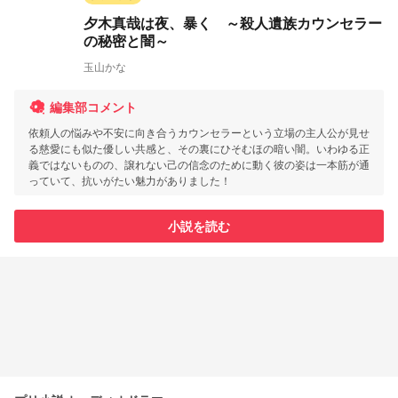
夕木真哉は夜、暴く ～殺人遺族カウンセラー
の秘密と闇～
玉山かな
編集部コメント
依頼人の悩みや不安に向き合うカウンセラーという立場の主人公が見せ
る慈愛にも似た優しい共感と、その裏にひそむほの暗い闇。いわゆる正
義ではないものの、譲れない己の信念のために動く彼の姿は一本筋が通
っていて、抗いがたい魅力がありました！
小説を読む