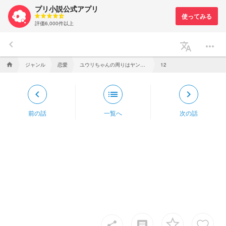
プリ小説公式アプリ
評価6,000件以上
keyboard_arrow_left
translate
more_horiz
ジャンル
恋愛
ユウリちゃんの周りはヤンデレいっぱい
home
12
keyboard_arrow_left
list
keyboard_arrow_right
前の話
一覧へ
次の話
insert_comment
share