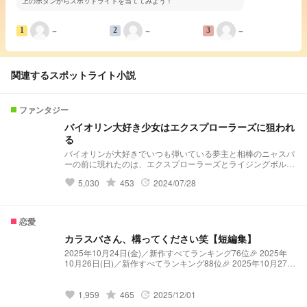
上のボタンからスポットライトを当ててみよう！
−
−
−
1
2
3
関連するスポットライト小説
ファンタジー
バイオリン大好き少女はエクスプローラーズに狙われ
る
バイオリンが大好きでいつも弾いている夢主と相棒のニャスパ
ーの前に現れたのは、エクスプローラーズとライジングボルテ
ッカーズ！？ 第1章 始まりの旋律 第2章 記憶とバイオリンの秘
grade
5,030
453
2024/07/28
favorite
update
密 第3章 5大魔族を探して 第4章 救うために 4.5章 明日へ続く
物語 第5章 まだ誰も明日を知らない
恋愛
カラスバさん、構ってください笑【短編集】
2025年10月24日(金)／新作すべてランキング76位🎉 2025年
10月26日(日)／新作すべてランキング88位🎉 2025年10月27日
(月)／新作すべてランキング77位🎉 貴方がカラスバさんをイジ
りまくってやり返されるだけの短編集。 ぜひ…⭐︎を、、
grade
1,959
465
2025/12/01
favorite
update