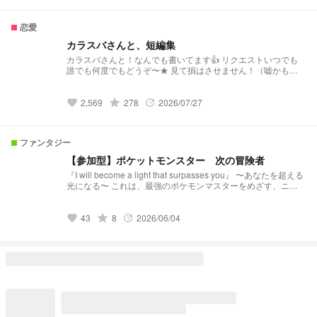
恋愛
カラスバさんと、短編集
カラスバさんと！なんでも書いてます👍️ リクエストいつでも
誰でも何度でもどうぞ〜★ 見て損はさせません！（嘘かも）
好きなシチュをポチッと!!
grade
2,569
278
2026/07/27
favorite
update
ファンタジー
【参加型】ポケットモンスター 次の冒険者
『I will become a light that surpasses you』 〜あなたを超える
光になる〜 これは、最強のポケモンマスターをめざす、ニャ
オハ、ホゲータ、クワッス、ピチューを相棒にもつ、4人の冒
険者の物語。
grade
43
8
2026/06/04
favorite
update